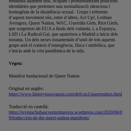
feminista altament nou, ocupant i problematitzant posicions
identitàries que pretenien una normalització silenciosa i
homogènia de la dissidència sexual. Grups i referents
d’aquest moviment són, entre d’altres, Act Up!, Lesbian
Avengers, Queer Nation, WAC, Guerrilla Girls, Riot Girrls,
que sorgeixen als EUA a finals dels vuitanta, i, a Espanya,
LSD i La Radical Gai, que apareixen a Madrid a inicis dels
noranta. Un dels nexes fonamentals d’unió de tots aquests
grups serà el context d’emergència, física i simbòlica, que
s’inicia amb la crisi pandèmica de la sida.
Vegeu:
Manifest fundacional de Queer Nation
Original en anglès:
https://www.historyisaweapon.com/defcon1/queernation.html
Traducció en castellà:
https://revistachubascoenprimavera.wordpress.com/2020/06/0
9/traduccion-de-the-queer-nation-manifesto/