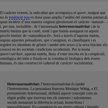
El caràcter extrem, la radicalitat que acompanya el
queer
, malgrat que
no és
totalment nou
es dona quan amplia l’anàlisi del sistema patriarcal,
quan incideix d’una manera original qüestionant el caràcter «natural» –
i, per tant, ineludible– de l’anomenada
heteronormativitat
i de la
matriu binària que la conté, sosté i que hauria assegurat en aquest
procés històric de «naturalització». Serà a través d’aquesta matriu,
segons aquestes pensadores, que s’assignen, es classifiquen i es
regulen les identitats de gènere i també dels sexes (i la seva fisicitat: els
cossos) en les societats i tradicions occidentals. Per la teoria
queer
/
cuir
/
kuir
, aquesta matriu, lluny d’estar inscrita en la complexió,
ontològica del món o fixada en la constitució biològica dels éssers
humans, és una
construcció cultural de caràcter
sociohistòric.
Heteronormativitat:
l’heteronormativitat és també
l’heteronorma. La pensadora francesa Monique Wittig, a
El
pensamiento heterosexual,
definirà aquest concepte com un
règim polític que travessa tots els sistemes i subsistemes
socials instaurant la diferència sexual, home/dona i
masculí/femení. En considerar-lo un règim cultural i filosòfic,