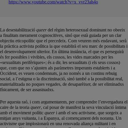
https://www.youtube.com/watch?v=x_vvr23ah4o
La desestabilització
queer
del règim heterosexual dominant no obeeix
a finalitats merament cognoscitives, sinó que està guiada per un clar
objectiu eticopolític que el precedeix. Com veurem més endavant, serà
la pràctica activista política la que establirà el seu marc de possibilitats i
el desenvolupament ulterior. En última instància, el que es perseguirà
és fer possibles i vivibles, els cossos, les vides marcades per les
«sexualitats perifèriques»; és a dir, les sexualitats (i els seus cossos)
que, com que no s’ajusten als paràmetres imperants establerts i a
Occident, es veuen condemnats, ja no només a un continu rebuig
social, a l’estigma o la discriminació, sinó també a la possibilitat real,
materialitzada no poques vegades, de desaparèixer, de ser eliminadxs
físicament, de ser assasinadxs.
Per aquesta raó, i com argumentarem, per comprendre l’envergadura el
caire de la teoria
queer
, cal posar de manifest la seva vinculació íntima
amb el moviment polític
queer
i amb el seu activisme, que sorgeix a
mitjan anys vuitanta, i a Espanya, al començament dels noranta. Un
activisme que implosionarà en una renovada aliança militant i en