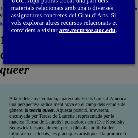
UOC
. Aquí podràs trobar una part dels
materials relacionats amb una o diverses
1. Context de producció de l’anomenada teoria
Imprimir
queer
assignatures concretes del Grau d’Arts. Si
vols explorar altres recursos relacionats et
Menú
convidem a visitar
arts.recursos.uoc.edu
.
1. Context de producció
de l’anomenada teoria
queer
A la fi dels anys vuitanta, apareix als Estats Units d’Amèrica
una perspectiva radicalment nova en el camp dels estudis de
gènere: la
teoria
queer
. Aquesta posició, irreverent,
encunyada per Teresa de Lauretis i representada per la
mateixa Teresa de Lauretis i pensadores com Eve Kosofsky
Sedgwick i, especialment, per la filòsofa Judith Butler,
influirà en els debats, les pràctiques artístiques i la producció