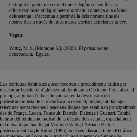
ha tingut el poder de crear el que és legítim i científic. La
crítica feminista al règim heteronormatiu comença a la dècada
dels setanta i s’accentua a partir de la dels noranta fins als
nostres dies a través de nous marcs teòrics i activismes
queer
.
Vegeu:
Wittig, M. S. [Monique S.]. (2005).
El pensamiento
heterosexual
. Egales.
Lxs teòriquxs feministes
queer
recorren a procediments crítics per
descentrar i desfer el règim sexual dominant a Occident. Per a això, al
principi, algunxs d’ellxs s’inspiraran en la desconstrucció
postestructuralista de la metafísica occidental, mitjançant diàlegs i
relectures nietzscheanes i psicoanalítiques que establiran principalment
des de França, Lacan, Foucault, Derrida, Deleuze i Guattari. També
beuran del feminisme radical de la dècada dels setanta, especialment
del deixant que han llegat Monique Wittig i Adriane Rich, i
posteriorment Gayle Rubin (1986) en el seu clàssic article «El tráfico
de mujeres», així com de la tradició molt anterior de Simone de