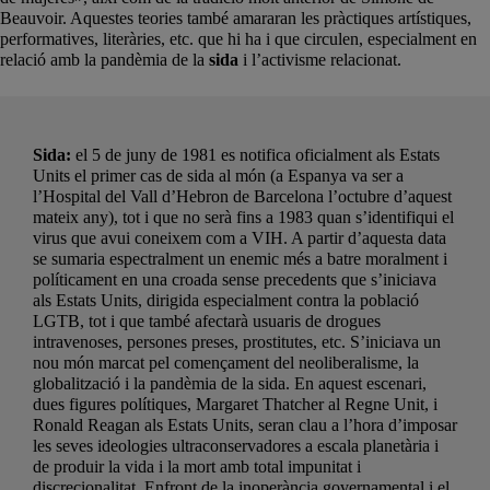
Beauvoir. Aquestes teories també amararan les pràctiques artístiques,
performatives, literàries, etc. que hi ha i que circulen, especialment en
relació amb la pandèmia de la
sida
i l’activisme relacionat.
Sida:
el 5 de juny de 1981 es notifica oficialment als Estats
Units el primer cas de sida al món (a Espanya va ser a
l’Hospital del Vall d’Hebron de Barcelona l’octubre d’aquest
mateix any), tot i que no serà fins a 1983 quan s’identifiqui el
virus que avui coneixem com a VIH. A partir d’aquesta data
se sumaria espectralment un enemic més a batre moralment i
políticament en una croada sense precedents que s’iniciava
als Estats Units, dirigida especialment contra la població
LGTB, tot i que també afectarà usuaris de drogues
intravenoses, persones preses, prostitutes, etc. S’iniciava un
nou món marcat pel començament del neoliberalisme, la
globalització i la pandèmia de la sida. En aquest escenari,
dues figures polítiques, Margaret Thatcher al Regne Unit, i
Ronald Reagan als Estats Units, seran clau a l’hora d’imposar
les seves ideologies ultraconservadores a escala planetària i
de produir la vida i la mort amb total impunitat i
discrecionalitat. Enfront de la inoperància governamental i el