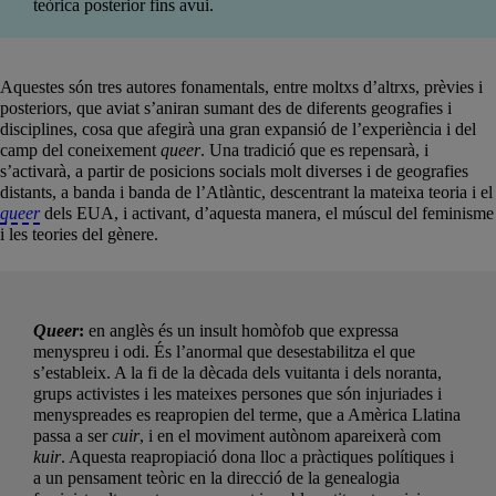
teòrica posterior fins avui.
Aquestes són tres autores fonamentals, entre moltxs d’altrxs, prèvies i
posteriors, que aviat s’aniran sumant des de diferents geografies i
disciplines, cosa que afegirà una gran expansió de l’experiència i del
camp del coneixement
queer
. Una tradició que es repensarà, i
s’activarà, a partir de posicions socials molt diverses i de geografies
distants, a banda i banda de l’Atlàntic, descentrant la mateixa teoria i el
queer
dels EUA, i activant, d’aquesta manera, el múscul del feminisme
i les teories del gènere.
Queer
:
en anglès és un insult homòfob que expressa
menyspreu i odi. És l’anormal que desestabilitza el que
s’estableix. A la fi de la dècada dels vuitanta i dels noranta,
grups activistes i les mateixes persones que són injuriades i
menyspreades es reapropien del terme, que a Amèrica Llatina
passa a ser
cuir
, i en el moviment autònom apareixerà com
kuir
. Aquesta reapropiació dona lloc a pràctiques polítiques i
a un pensament teòric en la direcció de la genealogia