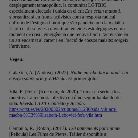
desplegament tanatopolític, la comunitat LGTBIQ+,
especialment afectada i unida en el crit
Ens estan matant!
,
s’organitzarà en fronts activistes com a resposta radical
enfront de l’estigma i mort que s’expandeix amb la malaltia.
L’art i el disseny es convertiran en eines estratègiques en un
moment de crisi i emergència que renova l’art i l’activisme en
un art encarnat al carrer i en l’acció de cossos malalts: sorgeix
l’artivisme.
Vegeu:
Galaxina, A. [Andrea]. (2022).
Nadie miraba hacia aquí. Un
ensayo sobre arte y VIH/sida
. El primer grito.
Vila, F. [Fefa]. (6 de març de 2020). Tomar en serio a los
muertos. La memoria afectiva o cómo seguir hablando del
sida.
Revista CTXT Contexto y Acción
.
https://ctxt.es/es/20200302/culturas/31230/sida-vih-arte-
macba-%C3%89lisabeth-Lebovici-fefa-vila.htm
Campillo, R. [Robin]. (2017).
120 battements par minute
.
[Película] Les Films de Pierre. Tràiler disponible a: