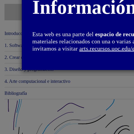
Informació
Introducción
Esta web es una parte del
espacio de rec
materiales relacionados con una o varias 
1. Software
invitamos a visitar
arts.recursos.uoc.edu/
2. Crear con código
3. Diseño y programación
4. Arte computacional e interactivo
Bibliografía