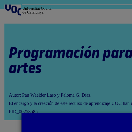
Salta
al
Universitat Oberta
de Catalunya
contenido
Programación para 
artes
Autor: Pau Waelder Laso y Paloma G. Díaz
El encargo y la creación de este recurso de aprendizaje UOC han 
PID_00258585