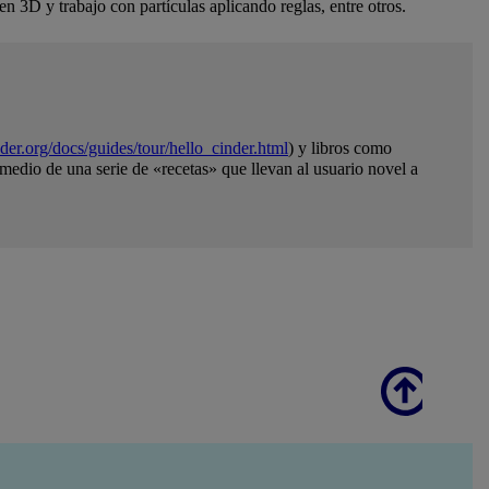
n 3D y trabajo con partículas aplicando reglas, entre otros.
inder.org/docs/guides/tour/hello_cinder.html
) y libros como
edio de una serie de «recetas» que llevan al usuario novel a
Scroll