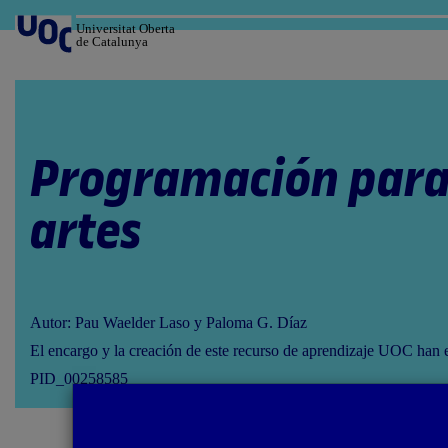
Salta
al
Universitat Oberta
de Catalunya
contenido
Programación para 
artes
Autor: Pau Waelder Laso y Paloma G. Díaz
El encargo y la creación de este recurso de aprendizaje UOC han 
PID_00258585