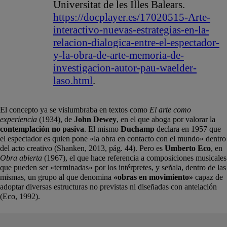
Universitat de les Illes Balears.
https://docplayer.es/17020515-Arte-
interactivo-nuevas-estrategias-en-la-
relacion-dialogica-entre-el-espectador-
y-la-obra-de-arte-memoria-de-
investigacion-autor-pau-waelder-
laso.html
.
El concepto ya se vislumbraba en textos como
El arte como
experiencia
(1934), de
John Dewey
, en el que aboga por valorar la
contemplación no pasiva
. El mismo
Duchamp
declara en 1957 que
el espectador es quien pone «la obra en contacto con el mundo» dentro
del acto creativo (Shanken, 2013, pág. 44). Pero es
Umberto Eco
, en
Obra abierta
(1967), el que hace referencia a composiciones musicales
que pueden ser «terminadas» por los intérpretes, y señala, dentro de las
mismas, un grupo al que denomina
«obras en movimiento»
capaz de
adoptar diversas estructuras no previstas ni diseñadas con antelación
(Eco, 1992).