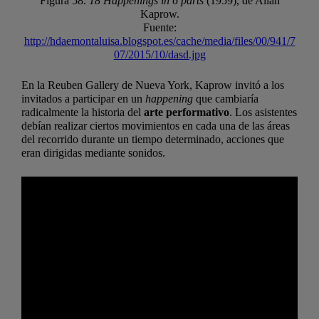
Figura 58.
18 Happenings in 6 parts
(1959), de Allan
Kaprow.
Fuente:
http://hdaemontaluisa.blogspot.es/cache/media/files/00/941/7
07/2015/10/dasd.jpg
En la Reuben Gallery de Nueva York, Kaprow invitó a los
invitados a participar en un
happening
que cambiaría
radicalmente la historia del
arte performativo
. Los asistentes
debían realizar ciertos movimientos en cada una de las áreas
del recorrido durante un tiempo determinado, acciones que
eran dirigidas mediante sonidos.