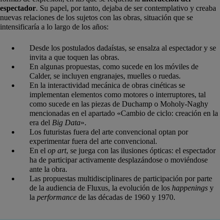
espectador
. Su papel, por tanto, dejaba de ser contemplativo y creaba
nuevas relaciones de los sujetos con las obras, situación que se
intensificaría a lo largo de los años:
Desde los postulados dadaístas, se ensalza al espectador y se
invita a que toquen las obras.
En algunas propuestas, como sucede en los móviles de
Calder, se incluyen engranajes, muelles o ruedas.
En la interactividad mecánica de obras cinéticas se
implementan elementos como motores o interruptores, tal
como sucede en las piezas de Duchamp o Moholy-Naghy
mencionadas en el apartado «Cambio de ciclo: creación en la
era del
Big Data
».
Los futuristas fuera del arte convencional optan por
experimentar fuera del arte convencional.
En el
op art
, se juega con las ilusiones ópticas: el espectador
ha de participar activamente desplazándose o moviéndose
ante la obra.
Las propuestas multidisciplinares de participación por parte
de la audiencia de Fluxus, la evolución de los
happenings
y
la
performance
de las décadas de 1960 y 1970.