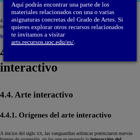
moda
Aquí podrás encontrar una parte de los
materiales relacionados con una o varias
asignaturas concretas del Grado de Artes. Si
4. Arte computacional e interactivo / 4.4. Arte
quieres explorar otros recursos relacionados
interactivo
te invitamos a visitar
Menú
arts.recursos.uoc.edu/es/
.
4. Arte computacional e
interactivo
4.4. Arte interactivo
4.4.1. Orígenes del arte interactivo
A inicios del siglo
, las vanguardias artísticas potenciaron nuevas
XX
formas de expresión, en las que se requería la
interacción del