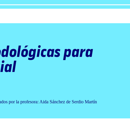
dológicas para
ial
nados por la profesora: Aida Sánchez de Serdio Martín