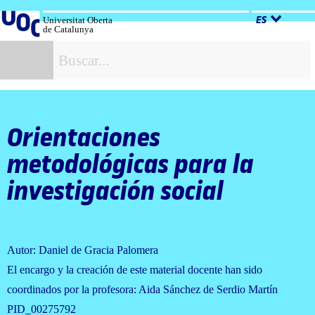
Salta
al
Universitat Oberta
ES
de Catalunya
contenido
B
Orientaciones
metodológicas para la
investigación social
Autor: Daniel de Gracia Palomera
El encargo y la creación de este material docente han sido
coordinados por la profesora: Aida Sánchez de Serdio Martín
PID_00275792