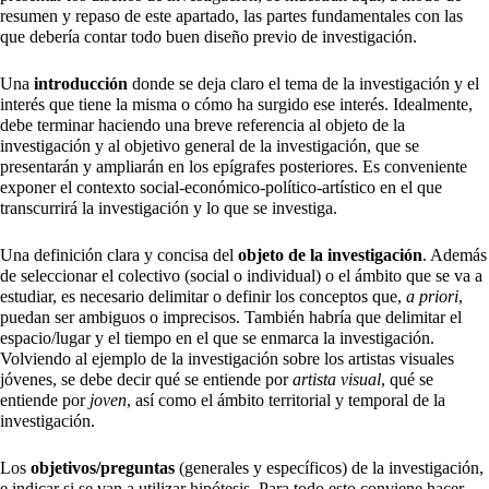
resumen y repaso de este apartado, las partes fundamentales con las
que debería contar todo buen diseño previo de investigación.
Una
introducción
donde se deja claro el tema de la investigación y el
interés que tiene la misma o cómo ha surgido ese interés. Idealmente,
debe terminar haciendo una breve referencia al objeto de la
investigación y al objetivo general de la investigación, que se
presentarán y ampliarán en los epígrafes posteriores. Es conveniente
exponer el contexto social-económico-político-artístico en el que
transcurrirá la investigación y lo que se investiga.
Una definición clara y concisa del
objeto de la investigación
. Además
de seleccionar el colectivo (social o individual) o el ámbito que se va a
estudiar, es necesario delimitar o definir los conceptos que,
a priori
,
puedan ser ambiguos o imprecisos. También habría que delimitar el
espacio/lugar y el tiempo en el que se enmarca la investigación.
Volviendo al ejemplo de la investigación sobre los artistas visuales
jóvenes, se debe decir qué se entiende por
artista visual
, qué se
entiende por
joven
, así como el ámbito territorial y temporal de la
investigación.
Los
objetivos/preguntas
(generales y específicos) de la investigación,
e indicar si se van a utilizar hipótesis. Para todo esto conviene hacer