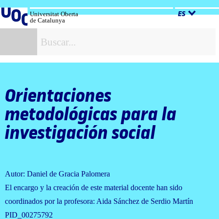
Salta
al
Universitat Oberta
ES
de Catalunya
contenido
B
Orientaciones
metodológicas para la
investigación social
Autor: Daniel de Gracia Palomera
El encargo y la creación de este material docente han sido
coordinados por la profesora: Aida Sánchez de Serdio Martín
PID_00275792