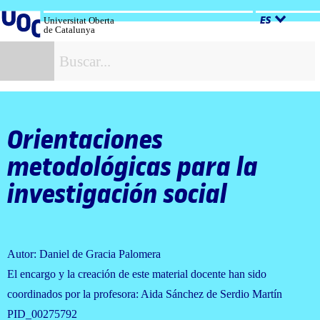
Salta
al
Universitat Oberta
ES
de Catalunya
contenido
B
Orientaciones
metodológicas para la
investigación social
Autor: Daniel de Gracia Palomera
El encargo y la creación de este material docente han sido
coordinados por la profesora: Aida Sánchez de Serdio Martín
PID_00275792