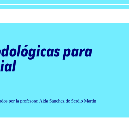
dológicas para
ial
nados por la profesora: Aida Sánchez de Serdio Martín