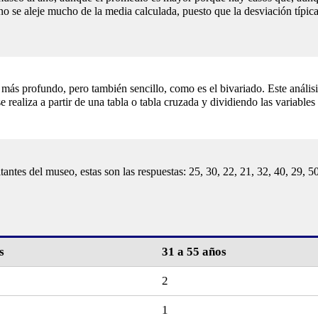
o se aleje mucho de la media calculada, puesto que la desviación típic
más profundo, pero también sencillo, como es el bivariado. Este análisis
 realiza a partir de una tabla o tabla cruzada y dividiendo las variables e
antes del museo, estas son las respuestas: 25, 30, 22, 21, 32, 40, 29, 5
s
31 a 55 años
2
1