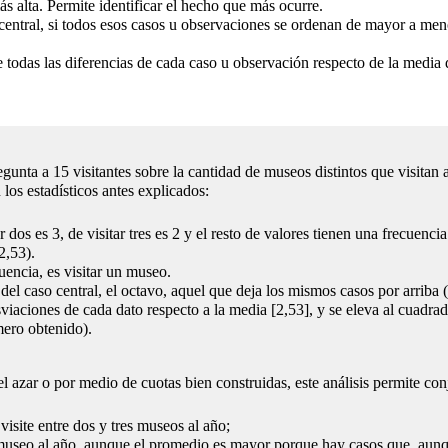
más alta. Permite identificar el hecho que más ocurre.
ón central, si todos esos casos u observaciones se ordenan de mayor a m
todas las diferencias de cada caso u observación respecto de la media de
nta a 15 visitantes sobre la cantidad de museos distintos que visitan a
n los estadísticos antes explicados:
 dos es 3, de visitar tres es 2 y el resto de valores tienen una frecuencia
2,53).
encia, es visitar un museo.
del caso central, el octavo, aquel que deja los mismos casos por arriba (
sviaciones de cada dato respecto a la media [2,53], y se eleva al cuadra
mero obtenido).
l azar o por medio de cuotas bien construidas, este análisis permite conj
isite entre dos y tres museos al año;
museo al año, aunque el promedio es mayor porque hay casos que, aunq