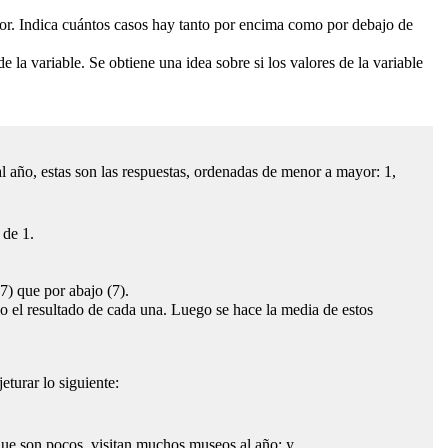
enor. Indica cuántos casos hay tanto por encima como por debajo de
 la variable. Se obtiene una idea sobre si los valores de la variable
l año, estas son las respuestas, ordenadas de menor a mayor: 1,
 de 1.
7) que por abajo (7).
do el resultado de cada una. Luego se hace la media de estos
eturar lo siguiente:
ue son pocos, visitan muchos museos al año; y