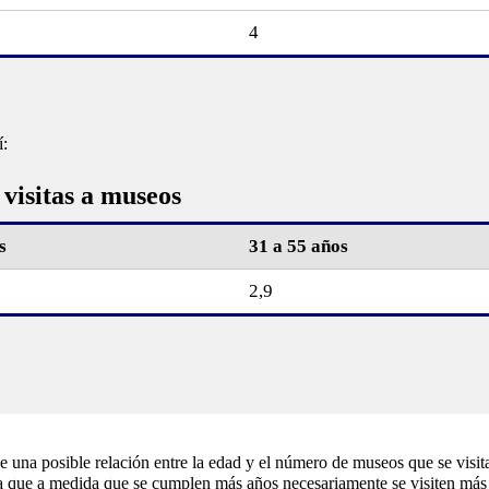
4
í:
 visitas a museos
s
31 a 55 años
2,9
e una posible relación entre la edad y el número de museos que se visita
lica que a medida que se cumplen más años necesariamente se visiten má