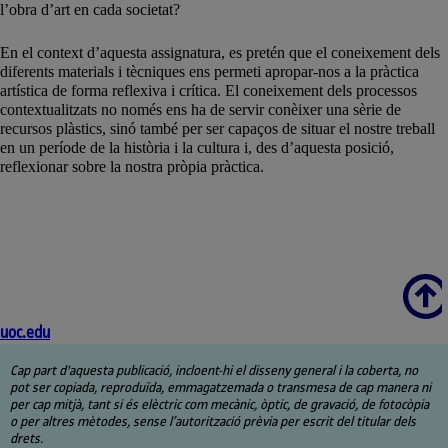
l’obra d’art en cada societat?
En el context d’aquesta assignatura, es pretén que el coneixement dels
diferents materials i tècniques ens permeti apropar-nos a la pràctica
artística de forma reflexiva i crítica. El coneixement dels processos
contextualitzats no només ens ha de servir conèixer una sèrie de
recursos plàstics, sinó també per ser capaços de situar el nostre treball
en un període de la història i la cultura i, des d’aquesta posició,
reflexionar sobre la nostra pròpia pràctica.
Scroll
uoc.edu
Cap part d'aquesta publicació, incloent-hi el disseny general i la coberta, no
pot ser copiada, reproduïda, emmagatzemada o transmesa de cap manera ni
per cap mitjà, tant si és elèctric com mecànic, òptic, de gravació, de fotocòpia
o per altres mètodes, sense l’autorització prèvia per escrit del titular dels
drets.