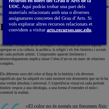
recursos en obert del Grau d’Arts de la
UOC
. Aquí podràs trobar una part dels
Introducció
Imprimir
materials relacionats amb una o diverses
Menú
assignatures concretes del Grau d’Arts. Si
vols explorar altres recursos relacionats et
Introducció
convidem a visitar
arts.recursos.uoc.edu
.
Abordar l’evolució de les tècniques i els materials pictòrics suposa
apropar-se a la cultura, la política, la religió i els fets històrics i socials
de cada període artístic. Comprendre aquests fenòmens i
desenvolupaments implica situar l’obra d’art en un marc de relacions
complex.
Els diferents usos del color al llarg de la història i els diversos
significats que ha adquirit en cada moment ens demostren que no hi ha
una veritat absoluta i universal. L’experiència visual en cada període
històric respon a una ideologia, a una forma d’entendre el món i
construir la realitat.
«El color no és només un fenomen físic