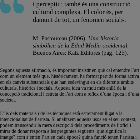
i perceptiu; també és una construcció
cultural complexa. El color és, per
damunt de tot, un fenomen social».
M. Pastoureau (2006).
Una historia
simbólica de la Edad Media occidental
.
Buenos Aires: Katz Editores (pàg. 125).
Segons aquesta afirmació, és important insistir en què cal entendre l’art
com un element més que, històricament, ha format part de forma activa
en els canvis substancials que han esdevingut en els diferents àmbits
culturals, històrics i socials. Aquesta idea va molt més enllà de la
concepció tradicional i estreta de l’art com a reflex d’una època i d’una
societat.
L’ús dels materials i de les tècniques està estretament lligat a la
intencionalitat de l’artista. Si analitzem aquests usos en el seu context,
podem transcendir la mera descripció dels procediments de l’ofici i
mirar de donar resposta a les preguntes següents: què significa la
imatge? com s’entén l’art en cada època? quina funció tenen l’artista i