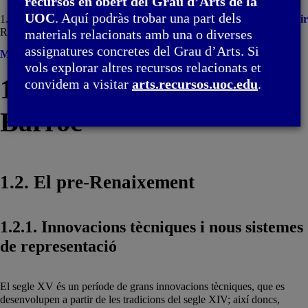
recursos en obert del Grau d’Arts de la
UOC
. Aquí podràs trobar una part dels
1. De l'edat mitjana al Barroc / 1.2. El pre-
Imprimir
Renaixement
materials relacionats amb una o diverses
assignatures concretes del Grau d’Arts. Si
Menú
vols explorar altres recursos relacionats et
1. De l'edat mitjana al
convidem a visitar
arts.recursos.uoc.edu
.
Barroc
1.2. El pre-Renaixement
1.2.1. Innovacions tècniques i nous sistemes
de representació
El segle XV és un període de grans innovacions tècniques, que es
desenvolupen a partir de les tradicions del segle XIV; així doncs,