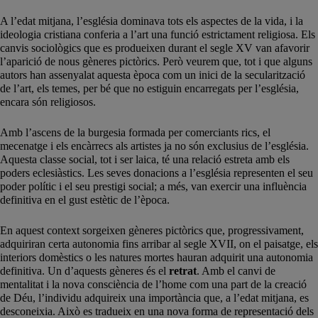
A l’edat mitjana, l’església dominava tots els aspectes de la vida, i la
ideologia cristiana conferia a l’art una funció estrictament religiosa. Els
canvis sociològics que es produeixen durant el segle XV van afavorir
l’aparició de nous gèneres pictòrics. Però veurem que, tot i que alguns
autors han assenyalat aquesta època com un inici de la secularització
de l’art, els temes, per bé que no estiguin encarregats per l’església,
encara són religiosos.
Amb l’ascens de la burgesia formada per comerciants rics, el
mecenatge i els encàrrecs als artistes ja no són exclusius de l’església.
Aquesta classe social, tot i ser laica, té una relació estreta amb els
poders eclesiàstics. Les seves donacions a l’església representen el seu
poder polític i el seu prestigi social; a més, van exercir una influència
definitiva en el gust estètic de l’època.
En aquest context sorgeixen gèneres pictòrics que, progressivament,
adquiriran certa autonomia fins arribar al segle XVII, on el paisatge, els
interiors domèstics o les natures mortes hauran adquirit una autonomia
definitiva. Un d’aquests gèneres és el
retrat
. Amb el canvi de
mentalitat i la nova consciència de l’home com una part de la creació
de Déu, l’individu adquireix una importància que, a l’edat mitjana, es
desconeixia. Això es tradueix en una nova forma de representació dels