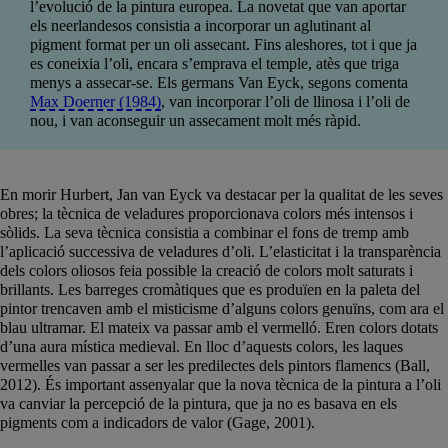
l’evolució de la pintura europea. La novetat que van aportar
els neerlandesos consistia a incorporar un aglutinant al
pigment format per un oli assecant. Fins aleshores, tot i que ja
es coneixia l’oli, encara s’emprava el temple, atès que triga
menys a assecar-se. Els germans Van Eyck, segons comenta
Max Doerner (1984)
, van incorporar l’oli de llinosa i l’oli de
nou, i van aconseguir un assecament molt més ràpid.
En morir Hurbert, Jan van Eyck va destacar per la qualitat de les seves
obres; la tècnica de veladures proporcionava colors més intensos i
sòlids. La seva tècnica consistia a combinar el fons de tremp amb
l’aplicació successiva de veladures d’oli. L’elasticitat i la transparència
dels colors oliosos feia possible la creació de colors molt saturats i
brillants. Les barreges cromàtiques que es produïen en la paleta del
pintor trencaven amb el misticisme d’alguns colors genuïns, com ara el
blau ultramar. El mateix va passar amb el vermelló. Eren colors dotats
d’una aura mística medieval. En lloc d’aquests colors, les laques
vermelles van passar a ser les predilectes dels pintors flamencs (Ball,
2012). És important assenyalar que la nova tècnica de la pintura a l’oli
va canviar la percepció de la pintura, que ja no es basava en els
pigments com a indicadors de valor (Gage, 2001).