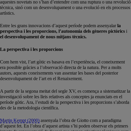
aquestes novetats no s’han d’entendre com una ruptura o una revolució
tècnica, sinó com un desenvolupament o una evolució en els processos
artístics.
Entre les grans innovacions d’aquest període podem assenyalar
la
perspectiva i les proporcions, l’autonomia dels gèneres pictòrics
i
el desenvolupament de nous mitjans tècnics.
La perspectiva i les proporcions
Com hem vist, l’art gòtic es basava en l’experiència, el coneixement
era possible gràcies a l’observació directa de la natura. Per a molts
autors, aquests coneixements van assentar les bases del posterior
desenvolupament de l’art en el Renaixement.
A partir de la segona meitat del segle XV, es comença a sistematitzar la
investigació sobre les lleis relatives als conceptes ja enunciats en el
període gòtic. Ara, l’estudi de la perspectiva i les proporcions s’aborda
des de la metodologia científica.
Martin Kempt (2000)
assenyala l’obra de Giotto com a paradigma
d’aquest fet. En l’obra d’aquest artista s’hi poden observar els primers