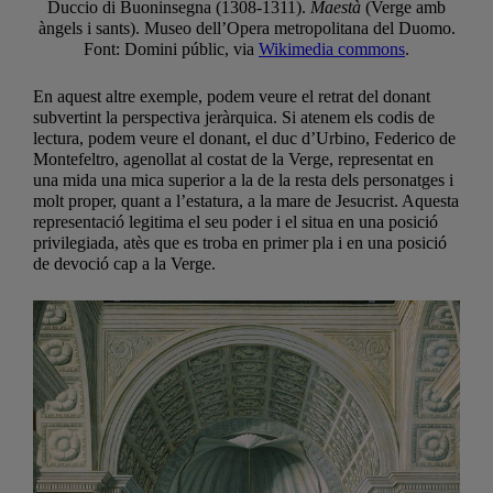
Duccio di Buoninsegna (1308-1311).
Maestà
(Verge amb
àngels i sants). Museo dell’Opera metropolitana del Duomo.
Font: Domini públic, via
Wikimedia commons
.
En aquest altre exemple, podem veure el retrat del donant
subvertint la perspectiva jeràrquica. Si atenem els codis de
lectura, podem veure el donant, el duc d’Urbino, Federico de
Montefeltro, agenollat al costat de la Verge, representat en
una mida una mica superior a la de la resta dels personatges i
molt proper, quant a l’estatura, a la mare de Jesucrist. Aquesta
representació legitima el seu poder i el situa en una posició
privilegiada, atès que es troba en primer pla i en una posició
de devoció cap a la Verge.