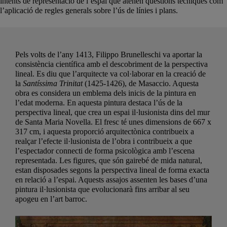
intents de representació de l’espai que atenen qüestions tècniques com
l’aplicació de regles generals sobre l’ús de línies i plans.
Pels volts de l’any 1413, Filippo Brunelleschi va aportar la
consistència científica amb el descobriment de la perspectiva
lineal. Es diu que l’arquitecte va col·laborar en la creació de
la
Santíssima Trinitat
(1425-1426), de Masaccio. Aquesta
obra es considera un emblema dels inicis de la pintura en
l’edat moderna. En aquesta pintura destaca l’ús de la
perspectiva lineal, que crea un espai il·lusionista dins del mur
de Santa Maria Novella. El fresc té unes dimensions de 667 x
317 cm, i aquesta proporció arquitectònica contribueix a
realçar l’efecte il·lusionista de l’obra i contribueix a que
l’espectador connecti de forma psicològica amb l’escena
representada. Les figures, que són gairebé de mida natural,
estan disposades segons la perspectiva lineal de forma exacta
en relació a l’espai. Aquests assajos assenten les bases d’una
pintura il·lusionista que evolucionarà fins arribar al seu
apogeu en l’art barroc.