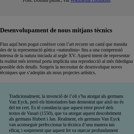
Font: Domini públic, via
Wikimedia commons
.
Desenvolupament de nous mitjans tècnics
Fins aquí hem pogut conèixer com l’art recorre un camí que transita
des de la representació gòtica «naturalista» fins a una comprensió
intensa de la natura iniciada al segle XV. Aquest intent de representar
la realitat més terrenal porta implícita una reproducció al més fidedigna
possible dels detalls. Sorgeix la necessitat de desenvolupar noves
tècniques que s’adeqüin als nous projectes artístics.
Tradicionalment, la invenció de l’oli s’ha atorgat als germans
Van Eyck, però els historiadors han demostrat que això no és
del tot cert. Es té constància que aquest error prové dels
textos de Vasari (1550), que va atorgar aquest descobriment
als germans Hubert i Jan. Realment, els germans Van Eyck
van aconseguir perfeccionar la tècnica d’una manera tan
eficaç i sorprenent que aquest fet va marcar profundament