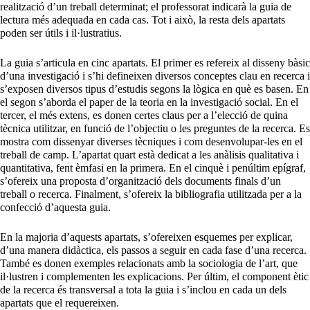
realització d’un treball determinat; el professorat indicarà la guia de
lectura més adequada en cada cas. Tot i això, la resta dels apartats
poden ser útils i il·lustratius.
La guia s’articula en cinc apartats. El primer es refereix al disseny bàsic
d’una investigació i s’hi defineixen diversos conceptes clau en recerca i
s’exposen diversos tipus d’estudis segons la lògica en què es basen. En
el segon s’aborda el paper de la teoria en la investigació social. En el
tercer, el més extens, es donen certes claus per a l’elecció de quina
tècnica utilitzar, en funció de l’objectiu o les preguntes de la recerca. Es
mostra com dissenyar diverses tècniques i com desenvolupar-les en el
treball de camp. L’apartat quart està dedicat a les anàlisis qualitativa i
quantitativa, fent èmfasi en la primera. En el cinquè i penúltim epígraf,
s’ofereix una proposta d’organització dels documents finals d’un
treball o recerca. Finalment, s’ofereix la bibliografia utilitzada per a la
confecció d’aquesta guia.
En la majoria d’aquests apartats, s’ofereixen esquemes per explicar,
d’una manera didàctica, els passos a seguir en cada fase d’una recerca.
També es donen exemples relacionats amb la sociologia de l’art, que
il·lustren i complementen les explicacions. Per últim, el component ètic
de la recerca és transversal a tota la guia i s’inclou en cada un dels
apartats que el requereixen.