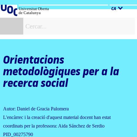
Salta
al
Universitat Oberta
CA
de Catalunya
contingut
C
Orientacions
metodològiques per a la
recerca social
Autor: Daniel de Gracia Palomera
L'encàrrec i la creació d'aquest material docent han estat
coordinats per la professora: Aida Sánchez de Serdio
PID_00275790