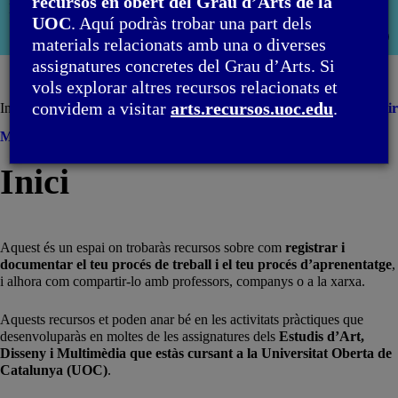
recursos en obert del Grau d’Arts de la
PID_00291893
UOC
. Aquí podràs trobar una part dels
Segona edició: setembre 2022
Obri
materials relacionats amb una o diverses
moda
assignatures concretes del Grau d’Arts. Si
vols explorar altres recursos relacionats et
convidem a visitar
arts.recursos.uoc.edu
.
Inici
Imprimir
Menú
Inici
Aquest és un espai on trobaràs recursos sobre com
registrar i
documentar el teu procés de treball i el teu procés d’aprenentatge
,
i alhora com compartir-lo amb professors, companys o a la xarxa.
Aquests recursos et poden anar bé en les activitats pràctiques que
desenvoluparàs en moltes de les assignatures dels
Estudis d’Art,
Disseny i Multimèdia que estàs cursant a la Universitat Oberta de
Catalunya (UOC)
.