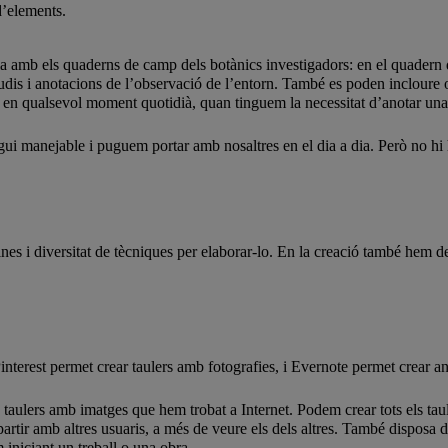
d’elements.
ia amb els quaderns de camp dels botànics investigadors: en el quadern 
udis i anotacions de l’observació de l’entorn. També es poden incloure o
 fer en qualsevol moment quotidià, quan tinguem la necessitat d’anotar un
ui manejable i puguem portar amb nosaltres en el dia a dia. Però no hi 
 i diversitat de tècniques per elaborar-lo. En la creació també hem de 
nterest permet crear taulers amb fotografies, i Evernote permet crear a
 taulers amb imatges que hem trobat a Internet. Podem crear tots els ta
partir amb altres usuaris, a més de veure els dels altres. També disposa d
 iniciant un treball o una obra.