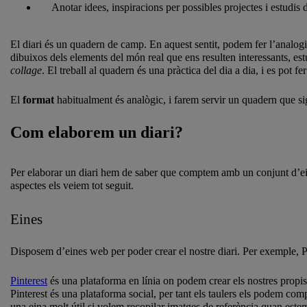
Anotar idees, inspiracions per possibles projectes i estudis 
El diari és un quadern de camp. En aquest sentit, podem fer l’analog
dibuixos dels elements del món real que ens resulten interessants, est
collage
. El treball al quadern és una pràctica del dia a dia, i es pot
El
format
habitualment és analògic, i farem servir un quadern que sig
Com elaborem un diari?
Per elaborar un diari hem de saber que comptem amb un conjunt d’eines
aspectes els veiem tot seguit.
Eines
Disposem d’eines web per poder crear el nostre diari. Per exemple, Pi
Pinterest
és una plataforma en línia on podem crear els nostres propis
Pinterest és una plataforma social, per tant els taulers els podem com
una eina molt útil si volem recopilar imatges de referència quan estem