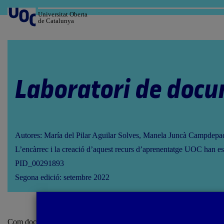
Salta
al
Universitat Oberta
de Catalunya
contingut
Laboratori de doc
Autores: María del Pilar Aguilar Solves, Manela Juncà Campdepa
L’encàrrec i la creació d’aquest recurs d’aprenentatge UOC han est
PID_00291893
Segona edició: setembre 2022
Com documentar el nostre de treball / Diari d’artista