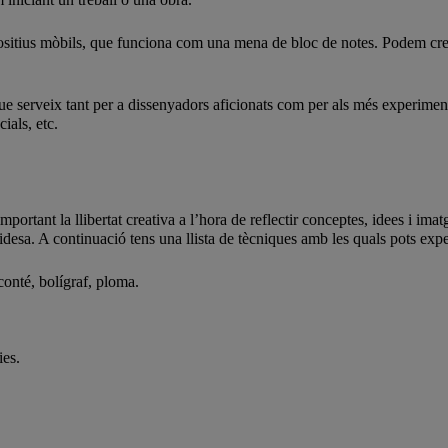
positius mòbils, que funciona com una mena de bloc de notes. Podem crear 
e serveix tant per a dissenyadors aficionats com per als més experiment
ials, etc.
ortant la llibertat creativa a l’hora de reflectir conceptes, idees i imatg
idesa. A continuació tens una llista de tècniques amb les quals pots experi
conté, bolígraf, ploma.
ies.