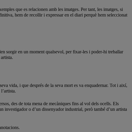
emples que es relacionen amb les imatges. Per tant, les imatges, si
nitiva, hem de recollir i expressar en el diari perquè hem seleccionat
den sorgir en un moment qualsevol, per fixar-les i poder-hi treballar
artista.
seva vida, i que després de la seva mort es va enquadernar. Tot i així,
l’artista.
sos, des de tota mena de mecàniques fins al vol dels ocells. Els
un investigador o d’un dissenyador industrial, però també d’un artista
anotacions.