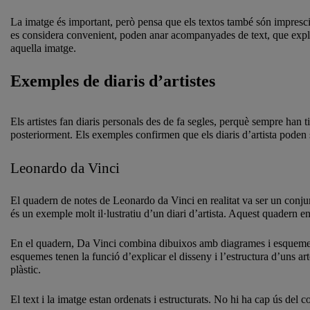
La imatge és important, però pensa que els textos també són imprescin
es considera convenient, poden anar acompanyades de text, que expliqu
aquella imatge.
Exemples de diaris d’artistes
Els artistes fan diaris personals des de fa segles, perquè sempre han t
posteriorment. Els exemples confirmen que els diaris d’artista poden s
Leonardo da Vinci
El quadern de notes de Leonardo da Vinci en realitat va ser un conjunt
és un exemple molt il·lustratiu d’un diari d’artista. Aquest quadern ens d
En el quadern, Da Vinci combina dibuixos amb diagrames i esquemes qu
esquemes tenen la funció d’explicar el disseny i l’estructura d’uns a
plàstic.
El text i la imatge estan ordenats i estructurats. No hi ha cap ús del