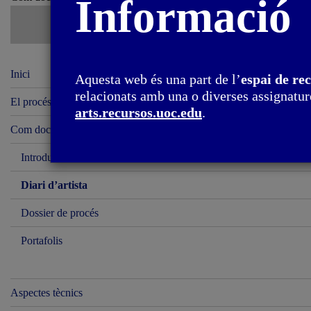
Informació
Inici
Aquesta web és una part de l’
espai de re
relacionats amb una o diverses assignature
El procés creatiu
arts.recursos.uoc.edu
.
Com documentar el nostre de treball
Introducció
Diari d’artista
Dossier de procés
Portafolis
Aspectes tècnics