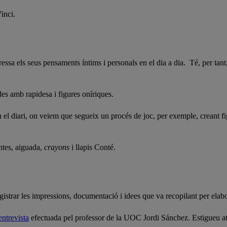
inci.
ressa els seus pensaments íntims i personals en el dia a dia. Té, per tant
des amb rapidesa i figures oníriques.
 el diari, on veiem que segueix un procés de joc, per exemple, creant fi
intes, aiguada,
crayons
i llapis Conté.
egistrar les impressions, documentació i idees que va recopilant per elabo
entrevista
efectuada pel professor de la UOC Jordi Sánchez. Estigueu aten