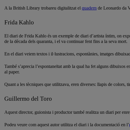
A la British Library trobareu digitalitzat el
quadern
de Leonardo da V
Frida Kahlo
El diari de Frida Kahlo és un exemple de diari d’artista íntim, on exp
de la dècada dels quaranta, i el va continuar fent fins a la seva mort.
En el diari veiem textos i il·lustracions, espontànies, imatges dibuixa
També s’aprecia l’espontaneïtat amb la qual ha fet alguns dibuixos en
al paper.
Quant a les tècniques que utilitzava, eren diverses: llapis de colors, t
Guillermo del Toro
Aquest director, guionista i productor també realitza un diari per enr
Podeu veure com aquest autor utilitza el diari i la documentació en l’