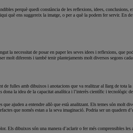
dibles perquè quedi constància de les reflexions, idees, conclusions, ex
i què ens suggereix la imatge, o per a què la podem fer servir. En defi
ingut la necessitat de posar en paper les seves idees i reflexions, que po
er molt diferents i també tenir plantejaments molt diversos segons cada 
 de fulles amb dibuixos i anotacions que va realitzar al llarg de tota la 
ona la idea de la capacitat analítica i l’interès científic i tecnològic de 
e ajuden a entendre allò que està analitzant. Els temes són molt diver
rtefactes que només estan a la seva imaginació. Podria ser un quadern d’
 color. Els dibuixos són una manera d’aclarir o fer més comprensibles les 