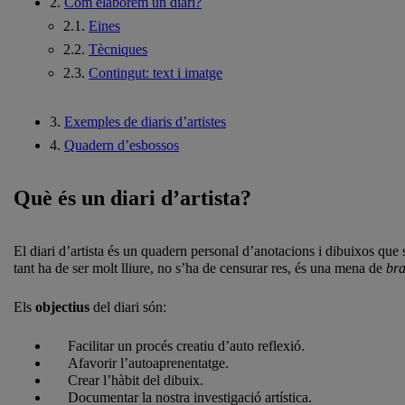
2.
Com elaborem un diari?
2.1.
Eines
2.2.
Tècniques
2.3.
Contingut: text i imatge
3.
Exemples de diaris d’artistes
4.
Quadern d’esbossos
Què és un diari d’artista?
El diari d’artista és un quadern personal d’anotacions i dibuixos que se
tant ha de ser molt lliure, no s’ha de censurar res, és una mena de
bra
Els
objectius
del diari són:
Facilitar un procés creatiu d’auto reflexió.
Afavorir l’autoaprenentatge.
Crear l’hàbit del dibuix.
Documentar la nostra investigació artística.