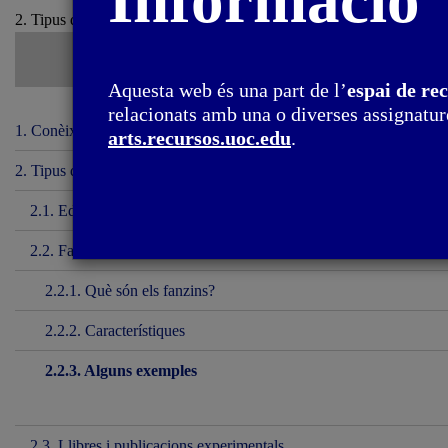
Informació
2. Tipus de publicacions / 2.2. Fanzins
Aquesta web és una part de l’
espai de re
relacionats amb una o diverses assignature
1. Conèixer les publicacions
arts.recursos.uoc.edu
.
2. Tipus de publicacions
2.1. Edicions d’una pàgina
2.2. Fanzins
2.2.1. Què són els fanzins?
2.2.2. Característiques
2.2.3. Alguns exemples
2.3. Llibres i publicacions experimentals