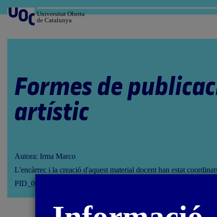
Salta
al
Universitat Oberta
de Catalunya
contingut
Formes de publicaci
artístic
Autora: Irma Marco
L'encàrrec i la creació d'aquest material docent han estat coordina
PID_00275675