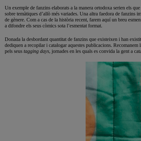
Un exemple de fanzins elaborats a la manera ortodoxa serien els que 
sobre temàtiques d’allò més variades. Una altra faedora de fanzins i
de gènere. Com a cas de la història recent, farem aquí un breu esment a
a difondre els seus còmics sota l’esmentat format.
Donada la desbordant quantitat de fanzins que existeixen i han existit
dediquen a recopilar i catalogar aquestes publicacions. Recomanem la 
pels seus
tagging days
, jornades en les quals es convida la gent a c