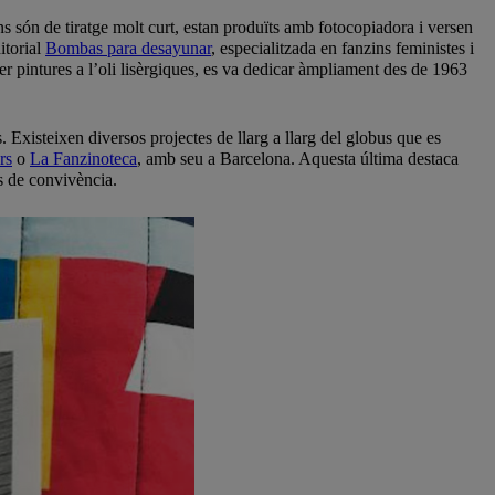
s són de tiratge molt curt, estan produïts amb fotocopiadora i versen
itorial
Bombas para desayunar
, especialitzada en fanzins feministes i
fer pintures a l’oli lisèrgiques, es va dedicar àmpliament des de 1963
 Existeixen diversos projectes de llarg a llarg del globus que es
rs
o
La Fanzinoteca
, amb seu a Barcelona. Aquesta última destaca
ès de convivència.