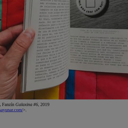
, Fanzín
Galaxina #6
, 2019
sayunar.com/
>.