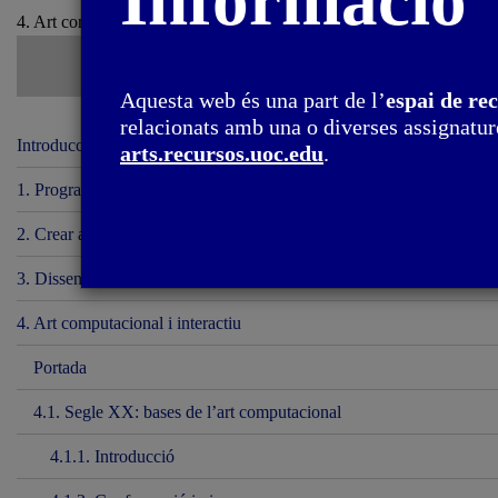
Informació
4. Art computacional i interactiu / 4.1. Segle XX: bases de l’art com
Aquesta web és una part de l’
espai de re
relacionats amb una o diverses assignature
Introducció
arts.recursos.uoc.edu
.
1. Programari
2. Crear amb codi
3. Disseny i programació
4. Art computacional i interactiu
Portada
4.1. Segle XX: bases de l’art computacional
4.1.1. Introducció