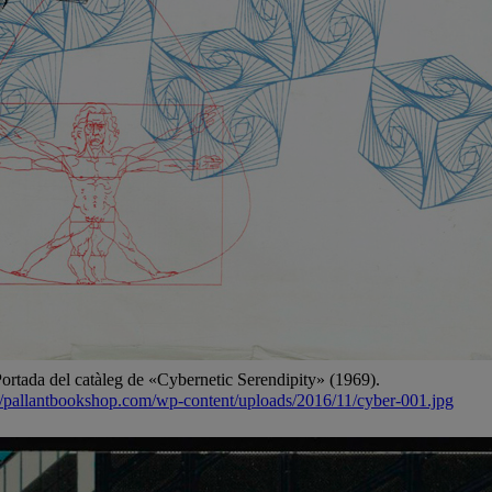
Portada del catàleg de «Cybernetic Serendipity» (1969).
://pallantbookshop.com/wp-content/uploads/2016/11/cyber-001.jpg