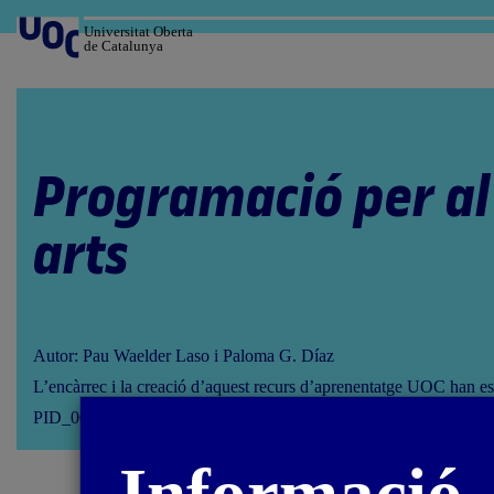
Salta
al
Universitat Oberta
de Catalunya
contingut
Programació per al 
arts
Autor: Pau Waelder Laso i Paloma G. Díaz
L’encàrrec i la creació d’aquest recurs d’aprenentatge UOC han es
PID_00258584