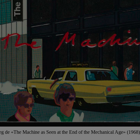
àleg de «The Machine as Seen at the End of the Mechanical Age» (1968)