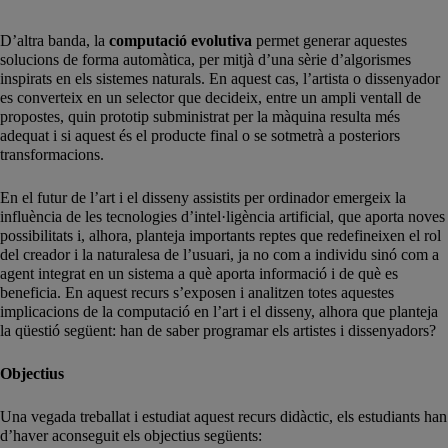
D’altra banda, la
computació evolutiva
permet generar aquestes
solucions de forma automàtica, per mitjà d’una sèrie d’algorismes
inspirats en els sistemes naturals. En aquest cas, l’artista o dissenyador
es converteix en un selector que decideix, entre un ampli ventall de
propostes, quin prototip subministrat per la màquina resulta més
adequat i si aquest és el producte final o se sotmetrà a posteriors
transformacions.
En el futur de l’art i el disseny assistits per ordinador emergeix la
influència de les tecnologies d’intel·ligència artificial, que aporta noves
possibilitats i, alhora, planteja importants reptes que redefineixen el rol
del creador i la naturalesa de l’usuari, ja no com a individu sinó com a
agent integrat en un sistema a què aporta informació i de què es
beneficia. En aquest recurs s’exposen i analitzen totes aquestes
implicacions de la computació en l’art i el disseny, alhora que planteja
la qüestió següent: han de saber programar els artistes i dissenyadors?
Objectius
Una vegada treballat i estudiat aquest recurs didàctic, els estudiants han
d’haver aconseguit els objectius següents: