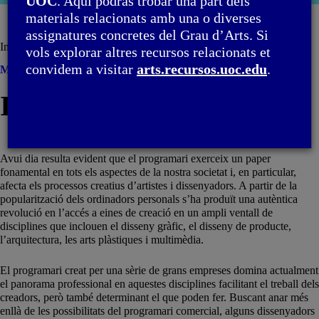
UOC
. Aquí podràs trobar una part dels
moda
materials relacionats amb una o diverses
assignatures concretes del Grau d’Arts. Si
Introducció
vols explorar altres recursos relacionats et
convidem a visitar
arts.recursos.uoc.edu
.
Menú
Introducció
Avui dia resulta evident que el programari exerceix un paper
fonamental en tots els aspectes de la nostra societat i, en particular,
afecta els processos creatius d’artistes i dissenyadors. A partir de la
popularització dels ordinadors personals s’ha produït una autèntica
revolució en l’accés a eines de creació en un ampli ventall de
disciplines que inclouen el disseny gràfic, el disseny de producte,
l’arquitectura, les arts plàstiques i multimèdia.
El programari creat per una sèrie de grans empreses domina actualment
el panorama professional en aquestes disciplines facilitant el treball dels
creadors, però també determinant el que poden fer. Buscant anar més
enllà de les possibilitats del programari comercial, alguns dissenyadors