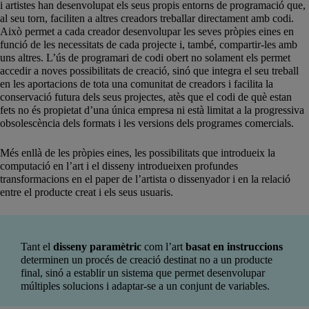
i artistes han desenvolupat els seus propis entorns de programació que,
al seu torn, faciliten a altres creadors treballar directament amb codi.
Això permet a cada creador desenvolupar les seves pròpies eines en
funció de les necessitats de cada projecte i, també, compartir-les amb
uns altres. L’ús de programari de codi obert no solament els permet
accedir a noves possibilitats de creació, sinó que integra el seu treball
en les aportacions de tota una comunitat de creadors i facilita la
conservació futura dels seus projectes, atès que el codi de què estan
fets no és propietat d’una única empresa ni està limitat a la progressiva
obsolescència dels formats i les versions dels programes comercials.
Més enllà de les pròpies eines, les possibilitats que introdueix la
computació en l’art i el disseny introdueixen profundes
transformacions en el paper de l’artista o dissenyador i en la relació
entre el producte creat i els seus usuaris.
Tant el
disseny paramètric
com l’art
basat en instruccions
determinen un procés de creació destinat no a un producte
final, sinó a establir un sistema que permet desenvolupar
múltiples solucions i adaptar-se a un conjunt de variables.