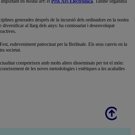
s important en
media art
: el
Prix Ars Electronica
. També organitza
iplines generades després de la incursió dels ordinadors en la nostra
 diversificar al llarg dels anys: ha comissariat i desenvolupat
ractives.
mFest, esdeveniment patrocinat per la Berlinale. Els seus canvis en la
ra societat.
actualitat competeixen amb molts altres disseminats per tot el món:
econeixement de les noves metodologies i estètiques a les acaballes
Scroll