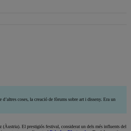
re d’altres coses, la creació de fòrums sobre art i disseny. Era un
(Àustria). El prestigiós festival, considerat un dels més influents del