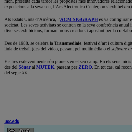
món, presenta cada tardor les propostes més innovadores relacionades
exposicions a la seva seu, l’Ars Alectronica Center, on s’exhibeixen 
Als Estats Units d’Amèrica, l’
ACM SIGGRAPH
es va configurar e
societat. Les seves activitats se centren en la seva conferència anual 
diverses exhibicions, formant nous creadors i apostant per la col·lab
Des de 1988, se celebra la
Transmediale
, festival d’art i cultura d
línia de treball (des del vídeo, passant pel multimèdia o el
software ar
Els tres esdeveniments són pioners en el seu camp. En els seus inicis
des del
Sònar
al
MUTEK
, passant per
ZERO
. En tot cas, cal rec
del segle
.
XX
uoc.edu