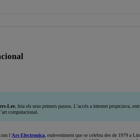
acional
ers-Lee
, feia els seus primers passos. L’accés a internet propiciava, ent
l’art computacional.
com l’
Ars
Electronica
, esdeveniment que se celebra des de 1979 a Linz 