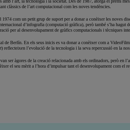
 amb l’art, la tecnologia i la societat. Des de 1987, atorga el premi mé
tant clàssics de l’art computacional com les noves tendències.
l 1974 com un petit grup de suport per a donar a conèixer les noves disc
internacional d’infografia (computació gràfica), però també s’ha hagut de
oració per al desenvolupament de gràfics computacionals i tècniques inte
igital de Berlín. En els seus inicis es va donar a conèixer com a VideoFil
t
) reflecteixen l’evolució de la tecnologia i la seva repercussió en la nost
 van ser àgores de la creació relacionada amb els ordinadors, però en l’
onèixer el seu mèrit a l’hora d’impulsar tant el desenvolupament com el r