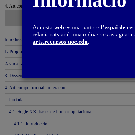
Informació
4. Art computacional i interactiu / 4.1. Segle XX: bases de l’art com
Aquesta web és una part de l’
espai de re
relacionats amb una o diverses assignature
Introducció
arts.recursos.uoc.edu
.
1. Programari
2. Crear amb codi
3. Disseny i programació
4. Art computacional i interactiu
Portada
4.1. Segle XX: bases de l’art computacional
4.1.1. Introducció