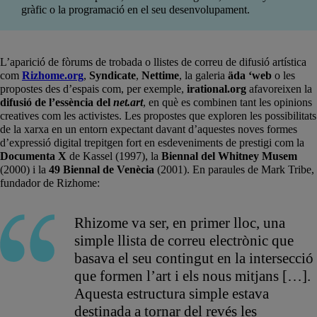
gràfic o la programació en el seu desenvolupament.
L’aparició de fòrums de trobada o llistes de correu de difusió artística
com
Rizhome.org
,
Syndicate
,
Nettime
, la galeria
äda ‘web
o les
propostes des d’espais com, per exemple,
irational.org
afavoreixen la
difusió de l’essència del
net.art
, en què es combinen tant les opinions
creatives com les activistes. Les propostes que exploren les possibilitats
de la xarxa en un entorn expectant davant d’aquestes noves formes
d’expressió digital trepitgen fort en esdeveniments de prestigi com la
Documenta X
de Kassel (1997), la
Biennal del Whitney Musem
(2000) i la
49 Biennal de Venècia
(2001). En paraules de Mark Tribe,
fundador de Rizhome:
Rhizome va ser, en primer lloc, una
simple llista de correu electrònic que
basava el seu contingut en la intersecció
que formen l’art i els nous mitjans […].
Aquesta estructura simple estava
destinada a tornar del revés les