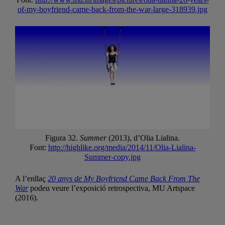
of-my-boyfriend-came-back-from-the-war-large-318939.jpg
Figura 32.
Summer
(2013), d’Olia Lialina.
Font:
http://highlike.org/media/2014/11/Olia-Lialina-
Summer-copy.jpg
A l’enllaç
20 anys de My Boyfriend Came Back From The
War
podeu veure l’exposició retrospectiva, MU Artspace
(2016).