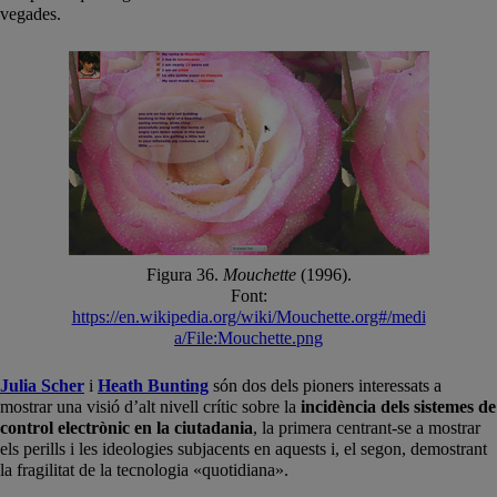
vegades.
Figura 36.
Mouchette
(1996).
Font:
https://en.wikipedia.org/wiki/Mouchette.org#/medi
a/File:Mouchette.png
Julia Scher
i
Heath Bunting
són dos dels pioners interessats a
mostrar una visió d’alt nivell crític sobre la
incidència dels sistemes de
control electrònic en la ciutadania
, la primera centrant-se a mostrar
els perills i les ideologies subjacents en aquests i, el segon, demostrant
la fragilitat de la tecnologia «quotidiana».