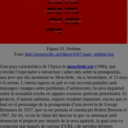
Figura 35. Nettime.
Font:
http://netspecific.net/files/e/6/87/page_nettime.jpg
Una peça característica de l’època és
mouchette.org
(1996), que
convida l’espectador a interactuar i saber més sobre la protagonista,
una jove que diu anomenar-se
Mouchette, viu a Amsterdam, té 13 anys
i és artista
. L’entorn ingenu en què es van succeint pantalles amb
missatges i imatges sobre problemes d’adolescents i la seva inquietud
sobre la sexualitat resulta en algunes ocasions quelcom pertorbador. El
projecte, d’autoria anònima, segueix resultant inquietant, encara que es
basi en el personatge de la protagonista d’una novel·la de George
Bernanos de 1937, que va ser portada al cinema per Robert Bresson el
1967. De fet, va ser la vídua del director la que va amenaçar amb
denunciar el projecte poc després de la seva aparició, la qual cosa va
comportar que hagués de canviar d’URL i de servidor diverses