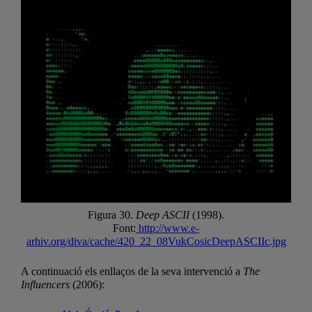
Figura 30.
Deep ASCII
(1998).
Font:
http://www.e-
arhiv.org/diva/cache/420_22_08VukCosicDeepASCIIc.jpg
A continuació els enllaços de la seva intervenció a
The
Influencers
(2006):