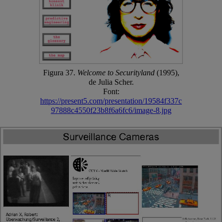
Figura 37.
Welcome to Securityland
(1995),
de Julia Scher.
Font:
https://present5.com/presentation/19584f337c
97888c4550f23b8f6a6fc6/image-8.jpg