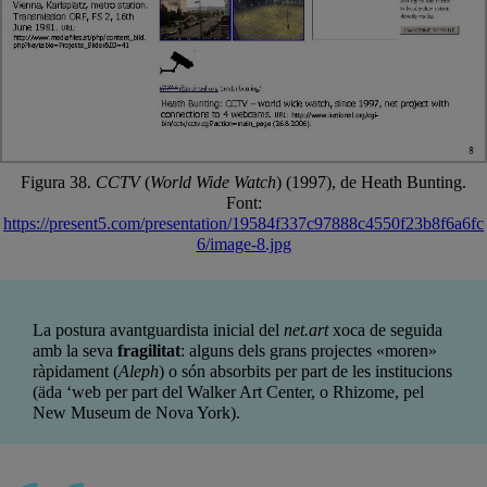
Figura 38.
CCTV
(
World Wide Watch
) (1997), de Heath Bunting.
Font:
https://present5.com/presentation/19584f337c97888c4550f23b8f6a6fc
6/image-8.jpg
La postura avantguardista inicial del
net.art
xoca de seguida
amb la seva
fragilitat
: alguns dels grans projectes «moren»
ràpidament (
Aleph
) o són absorbits per part de les institucions
(äda ‘web per part del Walker Art Center, o Rhizome, pel
New Museum de Nova York).