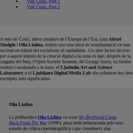
Vuk Ćosić. Part 1
Vuk Ćosić. Part 2
A més de Ćosić, altres creadors de l’Europa de l’Est, com
Alexei
Shulgin
i
Olia Lialina
, troben una eina ideal de transformació en una
societat en trànsit del socialisme al capitalisme. Un altre factor decisiu
per a aquest impuls de la creació digital a la zona és que, després de la
caiguda del Mur, l’Open Society Institute, de George Soros, va fundar
centres i
medialabs
a la zona: el
Ljudmila Art and Science
Laboratory
o el
Ljubljana Digital Media Lab
són solament dos dels
exemples més significatius.
Olia Lialina
La polifacètica
Olia Lialina
va crear
My Boyfriend Came
Back From The War
(1996), peça molt influenciada pels seus
estudis de crítica cinematogràfica i que constitueix una