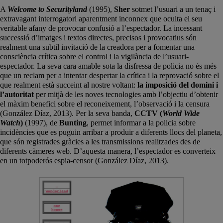
A
Welcome to Securityland
(1995),
Sher
sotmet l’usuari a un tenaç i
extravagant interrogatori aparentment inconnex que oculta el seu
veritable afany de provocar confusió a l’espectador. La incessant
successió d’imatges i textos directes, precisos i provocatius són
realment una subtil invitació de la creadora per a fomentar una
consciència crítica sobre el control i la vigilància de l’usuari-
espectador. La seva cara amable sota la disfressa de policia no és més
que un reclam per a intentar despertar la crítica i la reprovació sobre el
que realment està succeint al nostre voltant:
la imposició del domini i
l’autoritat
per mitjà de les noves tecnologies amb l’objectiu d’obtenir
el màxim benefici sobre el reconeixement, l’observació i la censura
(González Díaz, 2013). Per la seva banda,
CCTV (
World Wide
Watch
)
(1997), de
Bunting
, permet informar a la policia sobre
incidències que es puguin arribar a produir a diferents llocs del planeta,
que són registrades gràcies a les transmissions realitzades des de
diferents càmeres web. D’aquesta manera, l’espectador es converteix
en un totpoderós espia-censor (González Díaz, 2013).