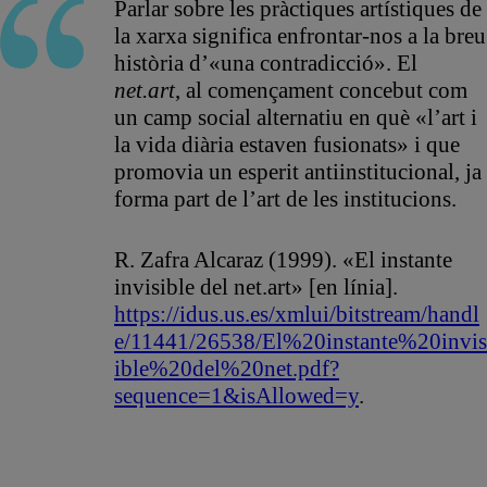
Parlar sobre les pràctiques artístiques de
la xarxa significa enfrontar-nos a la breu
història d’«una contradicció». El
net.art
, al començament concebut com
un camp social alternatiu en què «l’art i
la vida diària estaven fusionats» i que
promovia un esperit antiinstitucional, ja
forma part de l’art de les institucions.
R. Zafra Alcaraz (1999). «El instante
invisible del net.art» [en línia].
https://idus.us.es/xmlui/bitstream/handl
e/11441/26538/El%20instante%20invis
ible%20del%20net.pdf?
sequence=1&isAllowed=y
.