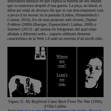
innovadora narració en què explica la història de dos amants
que es reuneixen després d’una guerra. La peça, no lineal, es
difon per mitjà de diversos fils que es van descomponent com
a peces d’un mosaic en la pantalla (Lialina, Himmelsbach i
Connor, 2016). En els seus projectes més recents,
Digital
Folklore
(2009) (Buerger, Espenschied i Lialina, 2009) o
Summer
(2013) –gif animat els fotogrames del qual estan
allotjats a diferents webs–, segueix utilitzant elements
característics de la Web 1.0 amb un rerefons d’alt nivell crític.
Figura 31.
My Boyfriend Came Back From The War
(1996),
d’Olia Lialina.
Font:
http://www.mu.nl/images/pictures/olia-lialina-20-years-