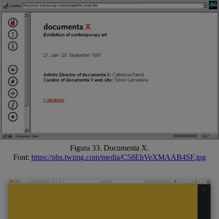
Figura 33. Documenta X.
Font:
https://pbs.twimg.com/media/C58EhVeXMAAB4SF.jpg