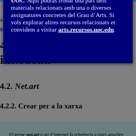
UOC
. Aquí podràs trobar una part dels
moda
materials relacionats amb una o diverses
assignatures concretes del Grau d’Arts. Si
4. Art computacional i interactiu / 4.2.
Net.art
vols explorar altres recursos relacionats et
convidem a visitar
arts.recursos.uoc.edu
.
Menú
4. Art computacional i
interactiu
4.2.
Net.art
4.2.2. Crear per a la xarxa
El terme
net.art
o art d’internet fa referència a totes aquelles