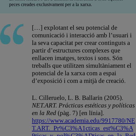
peces creades exclusivament per a la xarxa.
[…] explotant el seu potencial de
comunicació i interacció amb l’usuari i
la seva capacitat per crear continguts a
partir d’estructures complexes que
enllacen imatges, textos i sons. Són
treballs que utilitzen simultàniament el
potencial de la xarxa com a espai
d’exposició i com a mitjà de creació.
L. Cilleruelo, L. B. Ballarín (2005).
NET.ART. Prácticas estéticas y políticas
en la Red
(pàg. 7) [en línia].
https://www.academia.edu/9917780/NE
T.ART._Pr%C3%A1cticas_est%C3%A
9ticas_y_pol%C3%ADticas_en_la_Red