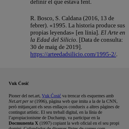
definir el que estava fent.
R. Bosco, S. Caldana (2016, 13 de
febrer). «1995. La historia produce sus
propias leyendas» [en línia].
El Arte en
la Edad del Silicio
. [Data de consulta:
30 de maig de 2019].
https://arteedadsilicio.com/1995-2/
.
Vuk Ćosić
Pioner del net.art,
Vuk Ćosić
va trencar els esquemes amb
Net.art per se
(1996), pàgina web que imita a la de la CNN,
però mitjançant els seus enllaços condueix a altres pàgines de
contingut artístic. El seu treball digital, en la línia de
l’apropiacionisme de Duchamp, va participar en la
Docmunenta X
(1997) copiant la web oficial en el seu propi
domini. Cofundador de diverses llistes de correu com