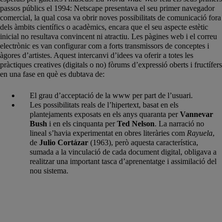
passos públics el 1994: Netscape presentava el seu primer navegador
comercial, la qual cosa va obrir noves possibilitats de comunicació fora
dels àmbits científics o acadèmics, encara que el seu aspecte estètic
inicial no resultava convincent ni atractiu. Les pàgines web i el correu
electrònic es van configurar com a forts transmissors de conceptes i
àgores d’artistes. Aquest intercanvi d’idees va oferir a totes les
pràctiques creatives (digitals o no) fòrums d’expressió oberts i fructífers
en una fase en què es dubtava de:
El grau d’acceptació de la www per part de l’usuari.
Les possibilitats reals de l’hipertext, basat en els
plantejaments exposats en els anys quaranta per
Vannevar
Bush
i en els cinquanta per
Ted Nelson
. La narració no
lineal s’havia experimentat en obres literàries com
Rayuela
,
de
Julio Cortázar
(1963), però aquesta característica,
sumada a la vinculació de cada document digital, obligava a
realitzar una important tasca d’aprenentatge i assimilació del
nou sistema.