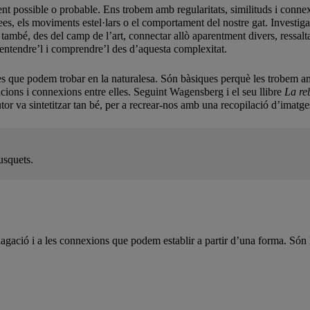
ent possible o probable. Ens trobem amb regularitats, similituds i connexio
ees, els moviments estel·lars o el comportament del nostre gat. Investiga
rò també, des del camp de l’art, connectar allò aparentment divers, ressal
, entendre’l i comprendre’l des d’aquesta complexitat.
ues que podem trobar en la naturalesa. Són bàsiques perquè les trobem a
lacions i connexions entre elles. Seguint Wagensberg i el seu llibre
La reb
tor va sintetitzar tan bé, per a recrear-nos amb una recopilació d’imatges 
usquets.
ndagació i a les connexions que podem establir a partir d’una forma. Són 