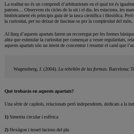
La realitat no és un compendi d’arbitrarietats en el qual tot és igualm
patrons… Observem els cicles de la nit i el dia, les estacions, les mar
històricament els principis guia de la tasca científica i filosòfica. Pe
la curiositat, per no deixar de fascinar-se per la complexitat del món
Al llarg d’aquests apartats farem un recorregut per les formes bàsiq
altra que estimular la curiositat per començar a veure regularitats, re
aquests apartats són un intent de concentrar i resumir el camí que l’au
Wagensberg, J. (2004).
La rebelión de las formas.
Barcelona: T
Què trobaràs en aquests apartats?
Una sèrie de capítols, relacionats però independents, dedicats a la i
1)
Simetria circular i esfèrica
2)
Hexàgon i tessel·lacions del pla