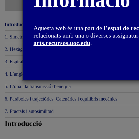
Informació
Introducció
Aquesta web és una part de l’
espai de re
relacionats amb una o diverses assignature
1. Simetria circular i esfèrica
arts.recursos.uoc.edu
.
2. Hexàgon i tessel·lacions del pla
3. Espirals i hèlix
4. L’angle i la concentració de forces
5. L’ona i la transmissió d’energia
6. Paràboles i trajectòries. Catenàries i equilibris mecànics
7. Fractals i autosimilitud
Introducció