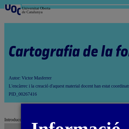
Salta
al
Universitat Oberta
de Catalunya
contingut
Cartografia de la f
Autor: Victor Masferrer
L'encàrrec i la creació d'aquest material docent han estat coordina
PID_00267416
Introducció