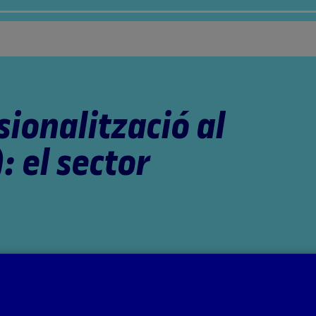
sionalització al
): el sector
tat coordinats per la professora: Aida Sánchez de Serdio Martín