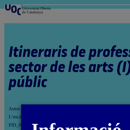
Salta
al
Universitat Oberta
de Catalunya
contingut
Itineraris de profes
sector de les arts (I
públic
Autor: Javier Martín-Jiménez
L’encàrrec i la creació d’aquest recurs d’aprenentatge UOC han es
PID_00283059