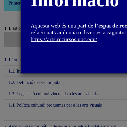
Informació
Primera edició: febrer 2022
Aquesta web és una part de l’
espai de re
1. L’art com a servei públic i dret social / 1.1. Introducció
relacionats amb una o diverses assignature
https://arts.recursos.uoc.edu/
.
1. L’art com a servei públic i dret social
1.1. Introducció
1.2. Definició del sector públic
1.3. Legislació cultural vinculada a les arts visuals
1.4. Política cultural: programes per a les arts visuals
2. Anàlisi del sector públic de les arts visuals a l’Estat espanyol