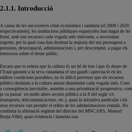
2.1.1. Introducció
A causa de les successives crisis econòmica i sanitària (el 2008 i 2020
respectivament), les institucions públiques espanyoles han hagut de fer
front, amb uns recursos cada vegada més minvants, a necessitats
urgents, per la qual cosa han destinat la majoria del seu pressupost a
pensions, desocupació, administracions i, per descomptat, a pagar els
interessos sobre el deute públic.
Encara que es reitera que la cultura és un bé de tots i que és deure de
l’Estat garantir a la seva ciutadania el seu gaudi i apreciació en les
millors condicions possibles, no és difícil preveure que els recursos
públics destinats a la cultura aniran disminuint cada vegada més. Com
a conseqüència inevitable, assistim a una privatització progressiva, com
ja va passar en molts altres sectors públics a la fi del segle
XX
(transports, telecomunicacions, etc.), quan la iniciativa particular i els
seus recursos van prendre el relleu de les administracions estatals. Ho
confirma la afirmació següent del director del MNCARS, Manuel
Borja-Villel, quan evidencia i lamenta una