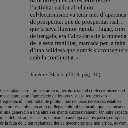
ha ocorregut en altres terrenys de
l’activitat nacional, el nou
col·leccionisme va tenir més d’aparença
de prosperitat que de prosperitat real, i
que la seva lluentor ràpida i fugaç, com
de bengala, era l’altra cara de la moneda
de la seva fragilitat, marcada per la falta
d’una solidesa que només s’aconsegueix
amb la continuïtat.»
Jiménez-Blanco (2013, pàg. 10).
Per implantar-se i prosperar en un territori, tant el col·leccionisme o el
mecenatge, com l’apreciació de les arts visuals, requereixen
freqüentació, continuïtat de públic i uns recursos necessaris estables
que només s’obtenen amb un llegat cultural i educatiu que es transmet
d’una generació a una altra i es manté successivament. Un altre aspecte
que afebleix aquest sector, de manera anàloga a altres països europeus,
és la falta de la tan reclamada llei de mecenatge que mai arriba, govern