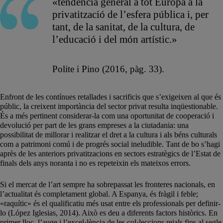
«tendència general a tot Europa a la
privatització de l’esfera pública i, per
tant, de la sanitat, de la cultura, de
l’educació i del món artístic.»
Polite i Pino (2016, pàg. 33).
Enfront de les contínues retallades i sacrificis que s’exigeixen al que és
públic, la creixent importància del sector privat resulta inqüestionable.
És a més pertinent considerar-la com una oportunitat de cooperació i
devolució per part de les grans empreses a la ciutadania: una
possibilitat de millorar i realitzar el dret a la cultura i als béns culturals
com a patrimoni comú i de progrés social ineludible. Tant de bo s’hagi
après de les anteriors privatitzacions en sectors estratègics de l’Estat de
finals dels anys noranta i no es repeteixin els mateixos errors.
Si el mercat de l’art sempre ha sobrepassat les fronteres nacionals, en
l’actualitat és completament global. A Espanya, és fràgil i feble;
«raquític» és el qualificatiu més usat entre els professionals per definir-
lo (López Iglesias, 2014). Això es deu a diferents factors històrics. En
primer lloc, l’auge i l’excel·lència de les col·leccions reials fins al segle