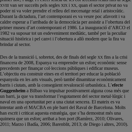
van ser succeïts pels segles
i
, quan el sector privat no va
XVIII
XIX
XX
poder ni va voler prendre el relleu del mecenatge reial i aristocràtic.
Durant la dictadura, l’art contemporani es va veure poc afavorit i va
caldre esperar a l’arribada de la democràcia per assistir a l’obertura del
primer museu d’art contemporani el 1986. La inauguració d’ARCO el
1982 va suposar tot un esdeveniment mediàtic, també per la peculiar
situació històrica i pel canvi i l’obertura a allò modern que la fira va
brindar al sector.
Des de la transició i, sobretot, des de finals del segle
fins a la crisi
XX
financera de 2008, Espanya va emprendre un esforç econòmic sense
precedents per finançar col·leccions públiques i edificar museus.
L’objectiu era construir eines en el territori per educar la població
espanyola en les arts visuals, però també dinamitzar econòmicament
barris i ciutats, amb la consegüent revaloració urbanística. L’
efecte
Guggenheim
a Bilbao va impulsar positivament alguna cosa més que
un barri, ja que va transformar l’esgotament del sector metal·lúrgic i
naval en una oportunitat per a una ciutat sencera. El mateix es va
intentar amb el MACBA en ple barri del Raval de Barcelona. Molts
han escrit i criticat aquesta estratègia, que s’ha demostrat més una
quimera que un esforç arribat a bon port (Ramírez, 2010; Olivares,
2011; Marzo i Badía, 2006; Barenblit, 2013; de Diego i altres, 2010).