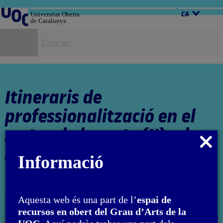
Salta
al
Universitat Oberta
CA
de Catalunya
contingut
C
Itineraris de
professionalització en el
sector de les arts (II): el
Tancar
sector privat
modal
Informació
Autora: Francesco Giaveri
Aquesta web és una part de l’
espai de
L'encàrrec i la creació d'aquest material docent han estat
recursos en obert del Grau d’Arts de la