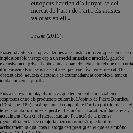
europeus haurien d’allunyar-se del
mercat de l’art i de l’art i els artistes
valorats en ell.»
Fraser (2011).
Fraser adverteix en aquests termes a les institucions europees en el seu
inqüestionable viratge cap a un
model museístic americà
, gairebé
exclusivament privat, i anhela una separació neta entre el que els hauria
d’interessar als museus i als artistes que tenen èxit en el mercat. No
obstant això, aquesta dicotomia és extremadament complexa, tant en
teoria com en la pràctica.
Fins als anys noranta, els artistes que tenien èxit comercial eren
sospitosos entre els productors culturals. L’opinió de Pierre Bourdieu
(1994, pàg. 183) era àmpliament compartida: l’artista pot triomfar en el
terreny simbòlic només si perd en l’econòmic. La situació ha canviat;
actualment l’èxit en el mercat captura l’atenció de la premsa
(generalista en la seva majoria, però no només), que ho difon
acríticament, la qual cosa li atorga cert prestigi en el que és simbòlic
(Graw, 2015, pàg. 59).