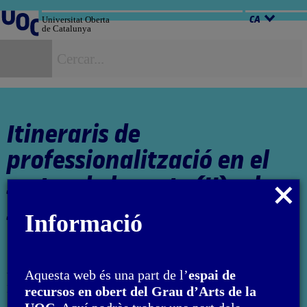
Salta
al
Universitat Oberta
CA
de Catalunya
contingut
C
Itineraris de
professionalització en el
sector de les arts (II): el
Tancar
sector privat
modal
Informació
Autora: Francesco Giaveri
Aquesta web és una part de l’
espai de
L'encàrrec i la creació d'aquest material docent han estat
recursos en obert del Grau d’Arts de la