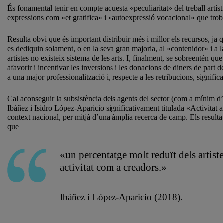
És fonamental tenir en compte aquesta «peculiaritat» del treball artísti
expressions com «et gratifica» i «autoexpressió vocacional» que trobem
Resulta obvi que és important distribuir més i millor els recursos, ja q
es dediquin solament, o en la seva gran majoria, al «contenidor» i a la
artistes no existeix sistema de les arts. I, finalment, se sobreentén qu
afavorir i incentivar les inversions i les donacions de diners de part d
a una major professionalització i, respecte a les retribucions, significa
Cal aconseguir la subsistència dels agents del sector (com a mínim d
Ibáñez i Isidro López-Aparicio significativament titulada «Activitat art
context nacional, per mitjà d’una àmplia recerca de camp. Els resulta
que
«un percentatge molt reduït dels artis
activitat com a creadors.»
Ibáñez i López-Aparicio (2018).