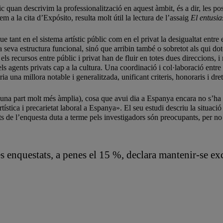
c quan descrivim la professionalització en aquest àmbit, és a dir, les pos
 a la cita d’Expósito, resulta molt útil la lectura de l’assaig
El entusi
ue tant en el sistema artístic públic com en el privat la desigualtat entre
 seva estructura funcional, sinó que arribin també o sobretot als qui doten
e els recursos entre públic i privat han de fluir en totes dues direccions,
els agents privats cap a la cultura. Una coordinació i col·laboració entre e
ria una millora notable i generalitzada, unificant criteris, honoraris i dret
’una part molt més àmplia), cosa que avui dia a Espanya encara no s’ha
ística i precarietat laboral a Espanya». El seu estudi descriu la situació 
ts de l’enquesta duta a terme pels investigadors són preocupants, per no
tes enquestats, a penes el 15 %, declara mantenir-se e