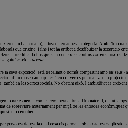
sereix en el treball creatiu), s’inscriu en aquesta categoria. Amb l’impara
aborals que origina, i fins i tot ha arribat a desdibuixar la separació ent
eiablement modificada fins que els seus propis confins corren el risc de d
ense gairebé adonar-nos-en.
sobre la seva exposició, està treballant o només compartint amb els seus 
directora d’un museu amb qui està en converses per realitzar un projecte
cials, també en les xarxes socials. No obstant això, l’ambigüitat és creix
 urgent parar esment a com es remunera el treball immaterial, quant temps
litat de sobreviure materialment per mitjà de les entrades econòmiques q
aquest tema en obert.
, per persones riques, la qual cosa els permetia obviar aquestes qüestion