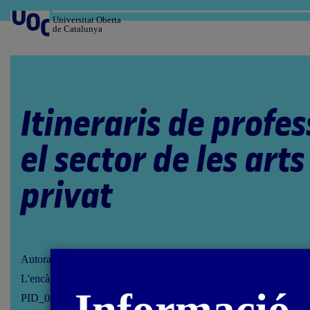
Salta
al
Universitat Oberta
de Catalunya
contingut
Itineraris de profes
el sector de les arts 
privat
Autora: Francesco Giaveri
L'encàrrec i la creació d'aquest material docent han estat coordina
PID_00283060