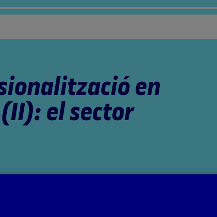
sionalització en
(II): el sector
ts per la professora: Aida Sánchez de Serdio