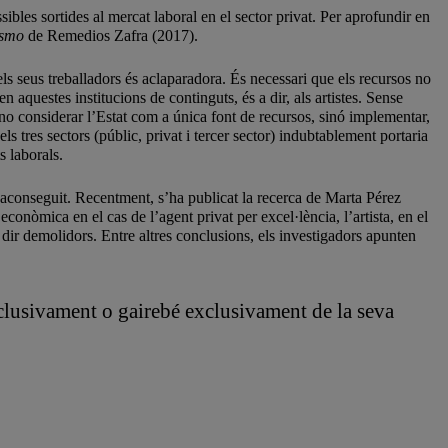
sibles sortides al mercat laboral en el sector privat. Per aprofundir en
asmo
de Remedios Zafra (2017).
 els seus treballadors és aclaparadora. És necessari que els recursos no
 aquestes institucions de continguts, és a dir, als artistes. Sense
 i no considerar l’Estat com a única font de recursos, sinó implementar,
ls tres sectors (públic, privat i tercer sector) indubtablement portaria
s laborals.
 aconseguit. Recentment, s’ha publicat la recerca de Marta Pérez
econòmica en el cas de l’agent privat per excel·lència, l’artista, en el
 dir demolidors. Entre altres conclusions, els investigadors apunten
xclusivament o gairebé exclusivament de la seva