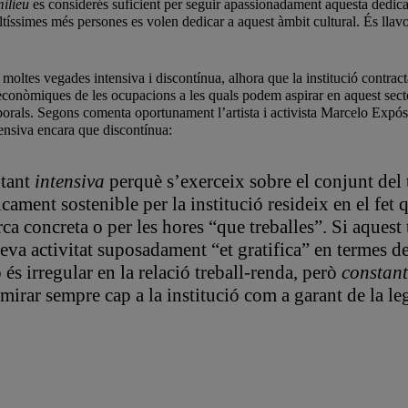
ilieu
es considerés suficient per seguir apassionadament aquesta dedicaci
ltíssimes més persones es volen dedicar a aquest àmbit cultural. És llavo
 moltes vegades intensiva i discontínua, alhora que la institució contract
 econòmiques de les ocupacions a les quals podem aspirar en aquest secto
 laborals. Segons comenta oportunament l’artista i activista Marcelo Expó
tensiva encara que discontínua:
 tant
intensiva
perquè s’exerceix sobre el conjunt del 
cament sostenible per la institució resideix en el fet
erca concreta o per les hores “que treballes”. Si aques
teva activitat suposadament “et gratifica” en termes d
 és irregular en la relació treball-renda, però
constant
a mirar sempre cap a la institució com a garant de la le