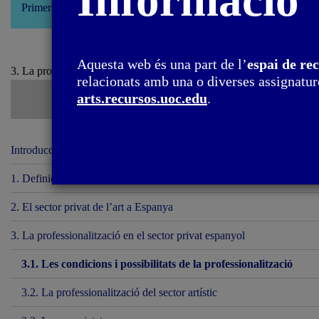
Informació
Primera edició: setembre 2022
Aquesta web és una part de l’
espai de re
3. La professionalització en el sector privat espanyol / 3.1. Les condic
relacionats amb una o diverses assignature
arts.recursos.uoc.edu
.
Introducció
1. Definició de sector privat
2. El sector privat de l’art a Espanya
3. La professionalització en el sector privat espanyol
3.1. Les condicions i possibilitats de la professionalització
3.2. La professionalització del sector artístic