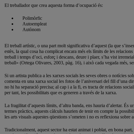
El treballador que crea aquesta forma d’ocupació és:
Polimòrfic
Autoempleat
Autònom
El treball artístic, o una part molt significativa d’aquest (la que s’in
estès, la qual cosa ha complicat encara més els límits de les relacions l
treball i temps d’oci, esforç i descans, deure i plaer, s’ha vist irrem
treball» (Ortega Olivares, 2003, pàg. 16), i això cada vegada més, s
Si un artista publica a les xarxes socials les seves obres o notícies 
comenta en una xarxa social les fotos de l’aniversari del fill d’una 
no hi ha separació precisa; al cap i a la fi, es tracta de relacions so
per tant, les possibilitats que es generen a través de la xarxa.
La fragilitat d’aquests límits, d’altra banda, ens hauria d’alertar. És
termes pràctics, aquests càlculs haurien de tenir en compte la possibi
les arts visuals aquestes qüestions s’ometen i no es reflexiona sobre 
Tradicionalment, aquest sector ha estat animat i poblat, en bona part