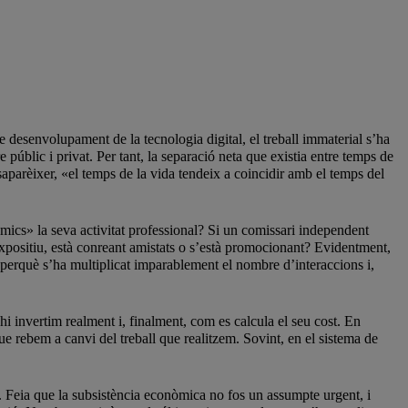
ble desenvolupament de la tecnologia digital, el treball immaterial s’ha
re públic i privat. Per tant, la separació neta que existia entre temps de
esaparèixer, «el temps de la vida tendeix a coincidir amb el temps del
«amics» la seva activitat professional? Si un comissari independent
 expositiu, està conreant amistats o s’està promocionant? Evidentment,
ent perquè s’ha multiplicat imparablement el nombre d’interaccions i,
 hi invertim realment i, finalment, com es calcula el seu cost. En
ue rebem a canvi del treball que realitzem. Sovint, en el sistema de
s. Feia que la subsistència econòmica no fos un assumpte urgent, i