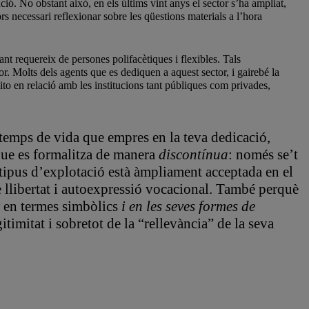
ó. No obstant això, en els últims vint anys el sector s’ha ampliat,
rs necessari reflexionar sobre les qüestions materials a l’hora
ant requereix de persones polifacètiques i flexibles. Tals
r. Molts dels agents que es dediquen a aquest sector, i gairebé la
sito en relació amb les institucions tant públiques com privades,
temps de vida que empres en la teva dedicació,
 que es formalitza de manera
discontínua
: només se’t
t tipus d’explotació està àmpliament acceptada en el
e llibertat i autoexpressió vocacional. També perquè
en termes simbòlics
i en les seves formes de
gitimitat i sobretot de la “rellevància” de la seva