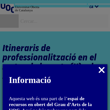
Salta
al
Universitat Oberta
CA
de Catalunya
contingut
C
Itineraris de
professionalització en el
sector de les arts (II): el
Tancar
sector privat
modal
Informació
Autora: Francesco Giaveri
Aquesta web és una part de l’
espai de
L'encàrrec i la creació d'aquest material docent han estat
recursos en obert del Grau d’Arts de la