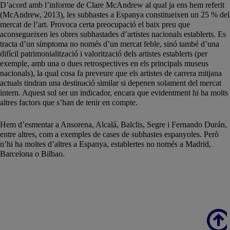
D’acord amb l’informe de Clare McAndrew al qual ja ens hem referit
(McAndrew, 2013), les subhastes a Espanya constitueixen un 25 % del
mercat de l’art. Provoca certa preocupació el baix preu que
aconsegueixen les obres subhastades d’artistes nacionals establerts. Es
tracta d’un símptoma no només d’un mercat feble, sinó també d’una
difícil patrimonialització i valorització dels artistes establerts (per
exemple, amb una o dues retrospectives en els principals museus
nacionals), la qual cosa fa preveure que els artistes de carrera mitjana
actuals tindran una destinació similar si depenen solament del mercat
intern. Aquest sol ser un indicador, encara que evidentment hi ha molts
altres factors que s’han de tenir en compte.
Hem d’esmentar a Ansorena, Alcalá, Balclis, Segre i Fernando Durán,
entre altres, com a exemples de cases de subhastes espanyoles. Però
n’hi ha moltes d’altres a Espanya, establertes no només a Madrid,
Barcelona o Bilbao.
Scroll