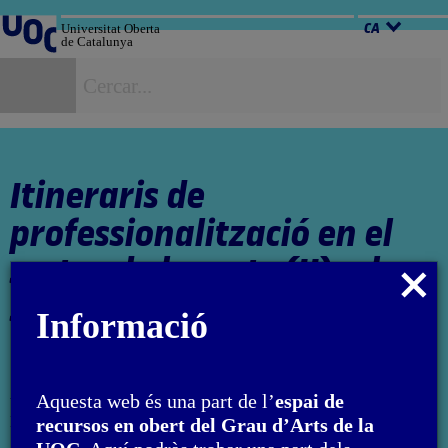
Salta
al
Universitat Oberta
CA
de Catalunya
contingut
C
Itineraris de
professionalització en el
sector de les arts (II): el
Tancar
sector privat
modal
Informació
Autora: Francesco Giaveri
Aquesta web és una part de l’
espai de
L'encàrrec i la creació d'aquest material docent han estat
recursos en obert del Grau d’Arts de la