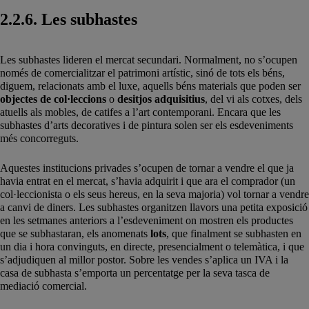
2.2.6. Les subhastes
Les subhastes lideren el mercat secundari. Normalment, no s’ocupen
només de comercialitzar el patrimoni artístic, sinó de tots els béns,
diguem, relacionats amb el luxe, aquells béns materials que poden ser
objectes de col·leccions
o
desitjos adquisitius
, del vi als cotxes, dels
atuells als mobles, de catifes a l’art contemporani. Encara que les
subhastes d’arts decoratives i de pintura solen ser els esdeveniments
més concorreguts.
Aquestes institucions privades s’ocupen de tornar a vendre el que ja
havia entrat en el mercat, s’havia adquirit i que ara el comprador (un
col·leccionista o els seus hereus, en la seva majoria) vol tornar a vendre
a canvi de diners. Les subhastes organitzen llavors una petita exposició
en les setmanes anteriors a l’esdeveniment on mostren els productes
que se subhastaran, els anomenats
lots
, que finalment se subhasten en
un dia i hora convinguts, en directe, presencialment o telemàtica, i que
s’adjudiquen al millor postor. Sobre les vendes s’aplica un IVA i la
casa de subhasta s’emporta un percentatge per la seva tasca de
mediació comercial.