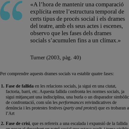
«A l’hora de mantenir una comparació
explícita entre l’estructura temporal de
certs tipus de procés social i els drames
del teatre, amb els seus actes i escenes,
observo que les fases dels drames
socials s’acumulen fins a un clímax.»
Turner (2003, pàg. 40)
Per comprendre aquests drames socials va establir quatre fases:
Fase de fallida
en les relacions socials, ja sigui en una ciutat,
factoria, barri, etc. Aquesta fallida confronta les normes socials, ja
sigui mitjançant una indisciplina, una burla o un disparador simbòlic
de confrontació, com són les
performances
reivindicatives de
denúncia i les protestes festives (
party and protest
) que es trobaran a
l’Art
Fase de crisi
, que es refereix a una escalada i expansió de la fallida
en posar al descobert un patró social que estava ocult, i torna visible