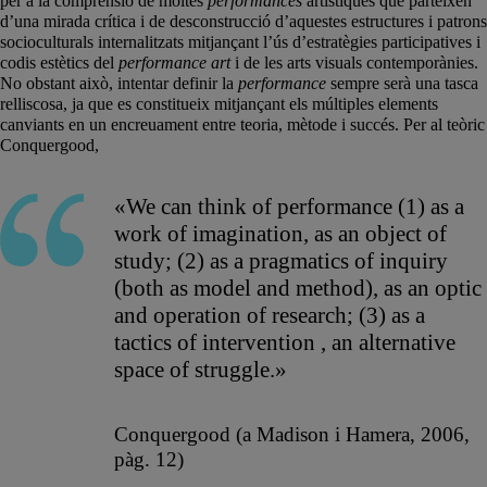
per a la comprensió de moltes
performances
artístiques que parteixen
d’una mirada crítica i de desconstrucció d’aquestes estructures i patrons
socioculturals internalitzats mitjançant l’ús d’estratègies participatives i
codis estètics del
performance art
i de les arts visuals contemporànies.
No obstant això, intentar definir la
performance
sempre serà una tasca
relliscosa, ja que es constitueix mitjançant els múltiples elements
canviants en un encreuament entre teoria, mètode i succés. Per al teòric
Conquergood,
«We can think of performance (1) as a
work of imagination, as an object of
study; (2) as a pragmatics of inquiry
(both as model and method), as an optic
and operation of research; (3) as a
tactics of intervention , an alternative
space of struggle.»
Conquergood (a Madison i Hamera, 2006,
pàg. 12)