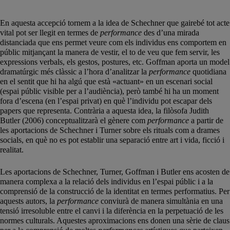
En aquesta accepció tornem a la idea de Schechner que gairebé tot acte
vital pot ser llegit en termes de
performance
des d’una mirada
distanciada que ens permet veure com els individus ens comportem en
públic mitjançant la manera de vestir, el to de veu que fem servir, les
expressions verbals, els gestos, postures, etc. Goffman aporta un model
dramatúrgic més clàssic a l’hora d’analitzar la
performance
quotidiana
en el sentit que hi ha algú que està «actuant» en un escenari social
(espai públic visible per a l’audiència), però també hi ha un moment
fora d’escena (en l’espai privat) en què l’individu pot escapar dels
papers que representa. Contrària a aquesta idea, la filòsofa Judith
Butler (2006) conceptualitzarà el gènere com
performance
a partir de
les aportacions de Schechner i Turner sobre els rituals com a drames
socials, en què no es pot establir una separació entre art i vida, ficció i
realitat.
Les aportacions de Schechner, Turner, Goffman i Butler ens acosten de
manera complexa a la relació dels individus en l’espai públic i a la
comprensió de la construcció de la identitat en termes performatius. Per
aquests autors, la
performance
conviurà de manera simultània en una
tensió irresoluble entre el canvi i la diferència en la perpetuació de les
normes culturals. Aquestes aproximacions ens donen una sèrie de claus