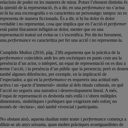
relacions de poder en les maneres de mirar. Potser l’element distintiu és
la qüestió de la representació, és a dir, en una
performance
no s’actua
ni hi ha una escenografia o es caracteritza un personatge; tampoc no es
representa de manera ficcionada. És a dir, si hi ha dolor és dolor
veritable i no representat, cosa que implica que en l’acció el
performer
està patint físicament infligint-se dolor, mentre que en una
representació teatral sol evitar-se i s’escenifica. Per dir-ho breument,
una
performance
es caracteritza per fer una acció i no representar-la.
Cumplido Muñoz (2016, pàg. 238) argumenta que la pràctica de la
performance
coincideix amb les arts escèniques en punts com ara la
presència d’un actor, o intèrpret, un espai de representació on es duu a
terme l’acció, i la presència d’un públic que la presencia; però es donen
també algunes diferències, per exemple, en la implicació de
l’espectador, a qui en la
performance
es requereix una actitud més
activa i un «pacte d’immersió» similar al dels rituals culturals, en què
l’acció no segueix una narrativa i desenvolupament lineal. A més,
l’espai de representació es desborda més enllà i s’obren múltiples
dimensions, simbòliques i poètiques que exigeixen més esforç no
només de «lectura», sinó també vivencial i participatiu.
No obstant això, aquesta dualitat entre teatre i
performance
comença a
diluir-se als anys seixanta, quan moltes pràctiques avantguardistes de