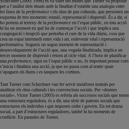
Schechner (2000; 1998) es va valer del model que Turner va proposar
per a l’anàlisi dels rituals amb la finalitat d’establir una analogia entre
les fases de la
performance
i els ritus de pas culturals, que presenten un
esquema de tres moments: reunió, representació i dispersió. És a dir, si
ho portem al terreny de la
performance
en l’espai públic, en tota acció
hi ha un moment en què ha de començar l’acció i que implica una
congregació i irrupció que pertorba el curs de la vida diària, cosa que
crea un espai intermedi entre vida i art, esdevenir vital i representació
performativa. Segueix un segon moment de representació i
desenvolupament de l’acció que, una vegada finalitzada, implica un
tercer moment de dispersió i retorn al cicle vital. A l’hora de planificar
una
performance
, sigui en l’espai públic o no, és important pensar com
s’inicia i finalitza una acció, ja que no passa com al teatre quan
s’apaguen els llums i es tanquen les cortines.
Tant Turner com Schechner van fer servir metàfores teatrals per
analitzar els ritus culturals i les convencions socials. Per «drames
socials», Victor Turner (2003) es referia als successos socials que tenen
una estructura reguladora, és a dir, una sèrie de patrons socials que
estructuren els individus i que imposen ordre i govern. En tot drama
social, a part d’estructures reguladores, també hi ha moments de
conflicte. En paraules de Turner,