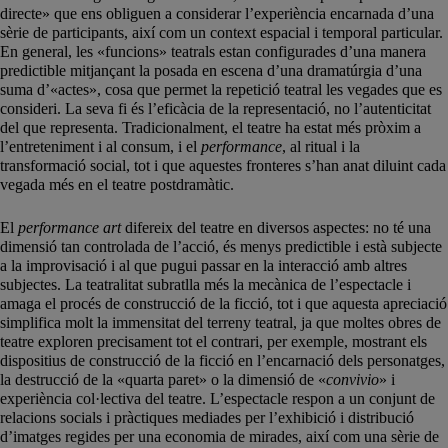
directe» que ens obliguen a considerar l’experiència encarnada d’una
sèrie de participants, així com un context espacial i temporal particular.
En general, les «funcions» teatrals estan configurades d’una manera
predictible mitjançant la posada en escena d’una dramatúrgia d’una
suma d’«actes», cosa que permet la repetició teatral les vegades que es
consideri. La seva fi és l’eficàcia de la representació, no l’autenticitat
del que representa. Tradicionalment, el teatre ha estat més pròxim a
l’entreteniment i al consum, i el
performance
, al ritual i la
transformació social, tot i que aquestes fronteres s’han anat diluint cada
vegada més en el teatre postdramàtic.
El
performance art
difereix del teatre en diversos aspectes: no té una
dimensió tan controlada de l’acció, és menys predictible i està subjecte
a la improvisació i al que pugui passar en la interacció amb altres
subjectes. La teatralitat subratlla més la mecànica de l’espectacle i
amaga el procés de construcció de la ficció, tot i que aquesta apreciació
simplifica molt la immensitat del terreny teatral, ja que moltes obres de
teatre exploren precisament tot el contrari, per exemple, mostrant els
dispositius de construcció de la ficció en l’encarnació dels personatges,
la destrucció de la «quarta paret» o la dimensió de «
convivio
» i
experiència col·lectiva del teatre. L’espectacle respon a un conjunt de
relacions socials i pràctiques mediades per l’exhibició i distribució
d’imatges regides per una economia de mirades, així com una sèrie de