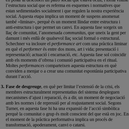
l’estructura social que es referma en esquemes i normatives que
estan sedimentades socialment i que regulen la nostra experiència
social. Aquesta etapa implica un moment de suspens anomenat
també «liminar», perquè és un moment llindar entre estructura i
anti-estructura i que permet un canvi. En aquesta fase sorgeix un
llaç de comunitat, l’anomenada
communitas
, que uneix la gent per
damunt i més enllà de qualsevol llaç social formal o estructural.
Schechner va incloure el
performance art
com una pràctica liminar
en què el
performer
és entre dos mons, art i vida; presentació i
representació; actuació i encarnació, etc. Aquesta fase sol coincidir
amb els moments d’ofrena i comunió participativa en el ritual.
Moltes
performances
comparteixen aquesta estructura en què
conviden a menjar o a crear una comunitat espontània participativa
durant l’acció.
Fase de desgreuge
, en què per limitar l’extensió de la crisi, els
membres estructuralment representatius del sistema despleguen
mecanismes d’ajust i reparació, és a dir, un moment de negociació
amb les normes i de repressió per al reajustament social. Segons
Turner, en aquesta fase hi ha una expansió de l’acció simbòlica
perquè la comunitat o grup és molt conscient del que està en joc. En
el moment de la pràctica performativa implica un procés de
transformació, apoderament, canvi o catarsi.