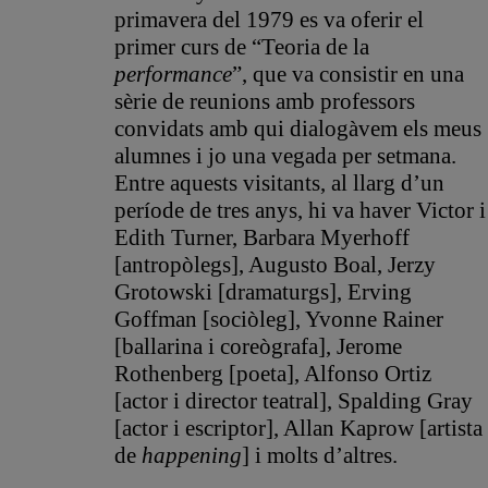
primavera del 1979 es va oferir el
primer curs de “Teoria de la
p
erformance
”, que va consistir en una
sèrie de reunions amb professors
convidats amb qui dialogàvem els meus
alumnes i jo una vegada per setmana.
Entre aquests visitants, al llarg d’un
període de tres anys, hi va haver Victor i
Edith Turner, Barbara Myerhoff
[antropòlegs], Augusto Boal, Jerzy
Grotowski [dramaturgs], Erving
Goffman [sociòleg], Yvonne Rainer
[ballarina i coreògrafa], Jerome
Rothenberg [poeta], Alfonso Ortiz
[actor i director teatral], Spalding Gray
[actor i escriptor], Allan Kaprow [artista
de
happening
] i molts d’altres.