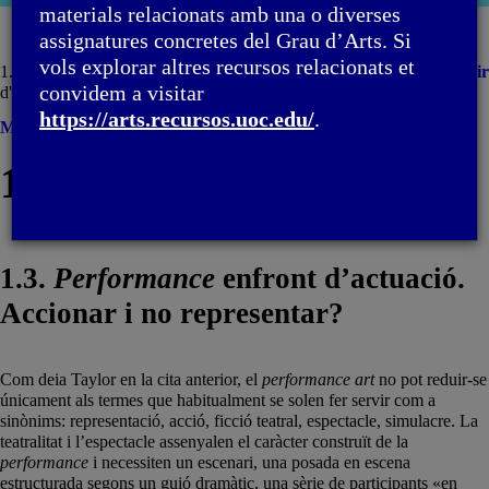
moda
materials relacionats amb una o diverses
assignatures concretes del Grau d’Arts. Si
vols explorar altres recursos relacionats et
1. Introducció / 1.3.
Performance
enfront
Imprimir
convidem a visitar
d'actuació. Accionar i no representar?
https://arts.recursos.uoc.edu/
.
Menú
1. Introducció
1.3.
Performance
enfront d’actuació.
Accionar i no representar?
Com deia Taylor en la cita anterior, el
performance art
no pot reduir-se
únicament als termes que habitualment se solen fer servir com a
sinònims: representació, acció, ficció teatral, espectacle, simulacre. La
teatralitat i l’espectacle assenyalen el caràcter construït de la
performance
i necessiten un escenari, una posada en escena
estructurada segons un guió dramàtic, una sèrie de participants «en