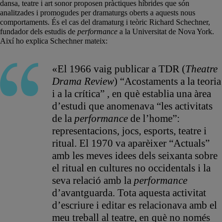
dansa, teatre i art sonor proposen pràctiques híbrides que són
analitzades i promogudes per dramaturgs oberts a aquests nous
comportaments. És el cas del dramaturg i teòric Richard Schechner,
fundador dels estudis de
performance
a la Universitat de Nova York.
Així ho explica Schechner mateix:
«El 1966 vaig publicar a TDR (
Theatre
Drama Review
) “Acostaments a la teoria
i a la crítica” , en què establia una àrea
d’estudi que anomenava “les activitats
de la
performance
de l’home”:
representacions, jocs, esports, teatre i
ritual. El 1970 va aparèixer “Actuals”
amb les meves idees dels seixanta sobre
el ritual en cultures no occidentals i la
seva relació amb la
performance
d’avantguarda. Tota aquesta activitat
d’escriure i editar es relacionava amb el
meu treball al teatre, en què no només