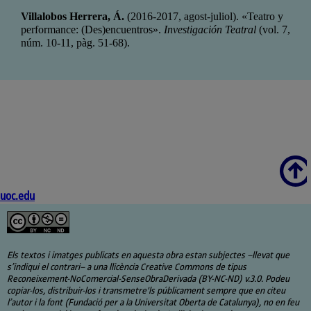
Villalobos Herrera, Á.
(2016-2017, agost-juliol). «Teatro y
performance: (Des)encuentros».
Investigación Teatral
(vol. 7,
núm. 10-11, pàg. 51-68).
Scroll
uoc.edu
Els textos i imatges publicats en aquesta obra estan subjectes –llevat que
s’indiqui el contrari– a una llicència Creative Commons de tipus
Reconeixement-NoComercial-SenseObraDerivada (BY-NC-ND) v.3.0. Podeu
copiar-los, distribuir-los i transmetre'ls públicament sempre que en citeu
l’autor i la font (Fundació per a la Universitat Oberta de Catalunya), no en feu