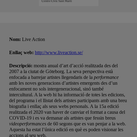
Nom:
Live Action
Enllaç web:
http://www.liveaction.se/
Descripció:
mostra anual d’art d’acció realitzada des del
2007 a la ciutat de Göteborg. La seva perspectiva està
enfocada a barrejar artistes llegendaris de la
performance
amb les noves generacions d’artistes emergents des d’un
enfocament no sols intergeneracional, sinó també
intercultural. A la web hi ha informació de totes les edicions,
del programa i el llistat dels artistes participants amb una breu
biografia i enllaç als seus webs personals. A la 15a edició
realitzada el 2020 van haver de canviar el format a causa del
COVID-19 i es va demanar als artistes que fessin breus
videoperfo
rmances
de 60 segons que es van penjar a la web.
Aquesta ha estat l’única edició en què es poden visionar les
accions al seu web.