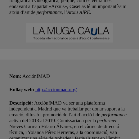
fotogràfica i videogràfica, perquè, com es veurà més
endavant a l’apartat «Arxius», Casellas té un importantíssim
arxiu d’art de
performance
, l’
Arxiu AIRE
.
Nom:
Acción!MAD
Enllaç web:
http://accionmad.org/
Descripció:
Acción!MAD va ser una plataforma
independent a Madrid que va treballar per donar suport a la
creació, difusió i promoció de l’art d’acció i de
performance
activa del 2013 al 2019. Comissariada per la
performer
Nieves Correa i Hilario Álvarez, en el càrrec de direcció
tècnica, i Yolanda Pérez Herreras, a la coordinació, van
organitzar una sèrie de trobades i festivals tant en l’àmbit