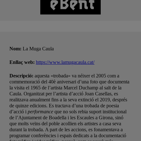
Nom:
La Muga Caula
Enllaç web:
https://www.lamugacaula.cat/
Descripció:
aquesta «trobada» va néixer el 2005 com a
commemoració del 40è aniversari d’una foto que documenta
la visita el 1965 de l’artista Marcel Duchamp al salt de la
Caula. Organitzat per l’artista d’acció Joan Casellas, es
realitzava anualment fins a la seva extinció el 2019, després
de quinze edicions. Es tractava d’una trobada de poesia
d’acció i
performance
que no sols rebia suport institucional
de l’Ajuntament de Boadella i les Escaules a Girona, sinó
que molts veïns del poble acollien els artistes a casa seva
durant la trobada. A part de les accions, es fonamentava a
programar conferències i espais dedicats a la documentació