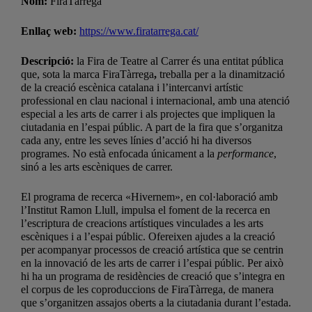
Nom:
FiraTàrrega
Enllaç web:
https://www.firatarrega.cat/
Descripció:
la Fira de Teatre al Carrer és una entitat pública
que, sota la marca FiraTàrrega
,
treballa per a la dinamització
de la creació escènica catalana i l’intercanvi artístic
professional en clau nacional i internacional, amb una atenció
especial a les arts de carrer i als projectes que impliquen la
ciutadania en l’espai públic. A part de la fira que s’organitza
cada any, entre les seves línies d’acció hi ha diversos
programes. No està enfocada únicament a la
performance
,
sinó a les arts escèniques de carrer.
El programa de recerca «Hivernem», en col·laboració amb
l’Institut Ramon Llull, impulsa el foment de la recerca en
l’escriptura de creacions artístiques vinculades a les arts
escèniques i a l’espai públic. Ofereixen ajudes a la creació
per acompanyar processos de creació artística que se centrin
en la innovació de les arts de carrer i l’espai públic. Per això
hi ha un programa de residències de creació que s’integra en
el corpus de les coproduccions de FiraTàrrega, de manera
que s’organitzen assajos oberts a la ciutadania durant l’estada.