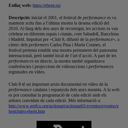
Enllaç web:
https://ebent.eu/
Descripció:
iniciat el 2001, el festival de
performance
es va
mantenir actiu fins a l’última mostra la desena edició del
2010. Al llarg dels deu anys de recorregut, les accions es van
celebrar en diferents espais i ciutats, com Sabadell, Barcelona
i Madrid. Impulsat per «Club 8, difusió de la
performance
», a
càrrec dels
performers
Carlos Pina i María Cosmes, el
festival pretenia establir una mostra permanent del panorama
internacional, però també local de l’art d’acció. A part de les
performances
en directe, la mostra també organitzava
conferències i projeccions de videoaccions i
performances
registrades en vídeo.
Club 8 té un important arxiu documental en vídeo de la
performance
catalana i espanyola dels anys noranta. A la web
es pot consultar la programació de cada edició amb els
artistes convidats de cada edició. Més informació a:
http://www.geifco.org/actionart/actionart01/eventos/eventos/e
bent/intro-ebent.htm