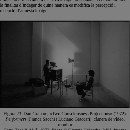
la finalitat d’indagar de quina manera es modifica la percepció i
recepció d’aquesta imatge.
Figura 23. Dan Graham, «Two Consciousness Projections» (1972).
Performers
(Franca Sacchi i Luciano Giaccari), càmera de vídeo,
monitor