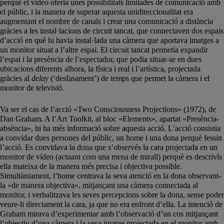
perquè el vídeo oferia unes possibilitats limitades de comunicació amb
el públic, i la manera de superar aquesta unidireccionalitat era
augmentant el nombre de canals i crear una comunicació a distància
gràcies a les instal·lacions de circuit tancat, que connectaven dos espais
d’acció en què hi havia instal·lada una càmera que aportava imatges a
un monitor situat a l’altre espai. El circuit tancat permetia expandir
l’espai i la presència de l’espectador, que podia situar-se en dues
ubicacions diferents alhora, la física i real i l’artística, projectada
gràcies al
delay
(‘desfasament’) de temps que permet la càmera i el
monitor de televisió.
Va ser el cas de l’acció «Two Consciousness Projections» (1972), de
Dan Graham. A l’Art Toolkit, al bloc «Elements», apartat «Presència-
absència», hi ha més informació sobre aquesta acció. L’acció consistia
a convidar dues persones del públic, un home i una dona perquè fessin
l’acció. Es convidava la dona que s’observés la cara projectada en un
monitor de vídeo (actuant com una mena de mirall) perquè es descrivís
ella mateixa de la manera més precisa i objectiva possible.
Simultàniament, l’home centrava la seva atenció en la dona observant-
la «de manera objectiva», mitjançant una càmera connectada al
monitor, i verbalitzava les seves percepcions sobre la dona, sense poder
veure-li directament la cara, ja que no era enfront d’ella. La intenció de
Graham mirava d’experimentar amb l’observació d’un cos mitjançant
l’objectiu d’una càmera i la seva imatge projectada en el monitor amb