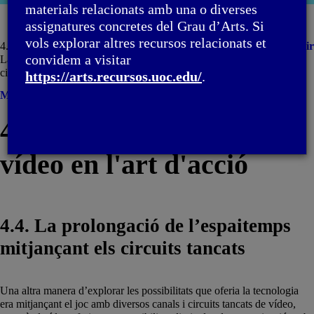
moda
materials relacionats amb una o diverses
assignatures concretes del Grau d’Arts. Si
vols explorar altres recursos relacionats et
4. La incorporació del vídeo en l'art d'acció / 4.4.
Imprimir
convidem a visitar
La prolongació de l'espaitemps mitjançant els
circuits tancats
https://arts.recursos.uoc.edu/
.
Menú
4. La incorporació del
vídeo en l'art d'acció
4.4. La prolongació de l’espaitemps
mitjançant els circuits tancats
Una altra manera d’explorar les possibilitats que oferia la tecnologia
era mitjançant el joc amb diversos canals i circuits tancats de vídeo,