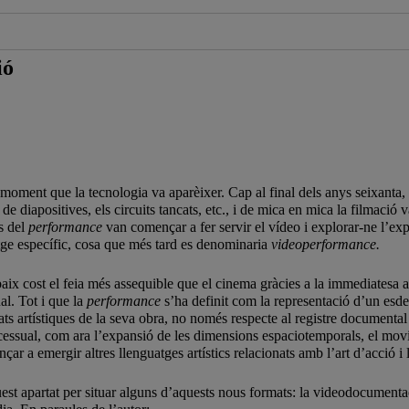
ió
 moment que la tecnologia va aparèixer. Cap al final dels anys seixanta,
e diapositives, els circuits tancats, etc., i de mica en mica la filmaci
es del
performance
van començar a fer servir el vídeo i explorar-ne l’expr
atge específic, cosa que més tard es denominaria
videoperformance.
baix cost el feia més assequible que el cinema gràcies a la immediatesa 
l. Tot i que la
performance
s’ha definit com la representació d’un esde
ts artístiques de la seva obra, no només respecte al registre documenta
cessual, com ara l’expansió de les dimensions espaciotemporals, el movim
çar a emergir altres llenguatges artístics relacionats amb l’art d’acció i
 apartat per situar alguns d’aquests nous formats: la videodocumenta