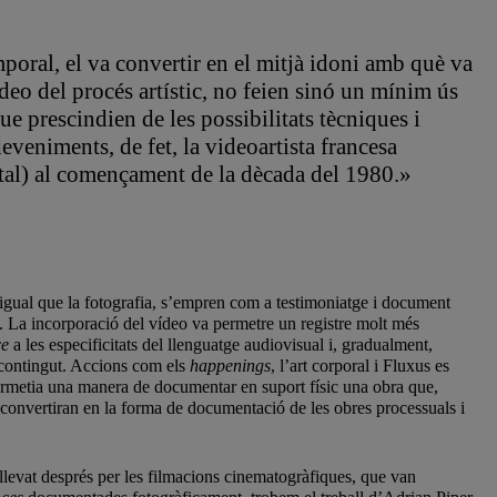
mporal, el va convertir en el mitjà idoni amb què va
ídeo del procés artístic, no feien sinó un mínim ús
ue prescindien de les possibilitats tècniques i
veniments, de fet, la videoartista francesa
tal) al començament de la dècada del 1980.»
, igual que la fotografia, s’empren com a testimoniatge i document
. La incorporació del vídeo va permetre un registre molt més
ce
a les especificitats del llenguatge audiovisual i, gradualment,
l contingut. Accions com els
happenings
, l’art corporal i Fluxus es
o permetia una manera de documentar en suport físic una obra que,
 es convertiran en la forma de documentació de les obres processuals i
ellevat després per les filmacions cinematogràfiques, que van