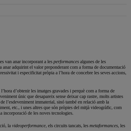
 es van anar incorporant a les
performances
algunes de les
ó va anar adquirint el valor preponderant com a forma de documentació
essivitat i especificitat pròpia a l’hora de concebre les seves accions,
a l’hora d’obtenir les imatges gravades i perquè com a forma de
veniment únic que desapareix sense deixar cap rastre, molts artistes
l de l’esdeveniment immaterial, sinó també en relació amb la
ent, etc., i unes altres que són pròpies del mitjà videogràfic, com
 la incorporació de les noves tecnologies.
ció, la
videoperformance
, els circuits tancats, les
metaformances
, les