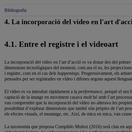
Bibliografia
4. La incorporació del vídeo en l'art d'acc
4.1. Entre el registre i el videoart
La incorporació del vídeo en l’art d’acció es va donar des del primer
dimensions tecnològiques del moment, com ara el so, les projeccions d
i registre, com en el cas dels
happenings
. Progressivament, els artist
pensades per ser registrades en vídeo i difoses segons aquest llengu
El vídeo es va introduir ràpidament a la
performance
, perquè el seu 
captació de la imatge en moviment casava molt bé amb l’art processua
van comprendre que la incorporació del vídeo no alterava les propieta
possibilitat d’explorar dimensions que també són pròpies de l’art pro
els efectes visuals, el muntatge, etc. Així, de mica en mica, van comen
La taxonomia que proposa Cumplido Muñoz (2016) serà clau en aquest