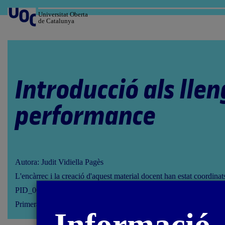
Salta
al
Universitat Oberta
de Catalunya
contingut
Introducció als lle
performance
Autora: Judit Vidiella Pagès
L'encàrrec i la creació d'aquest material docent han estat coordina
PID_00286853
Primera edició: febrer 2022