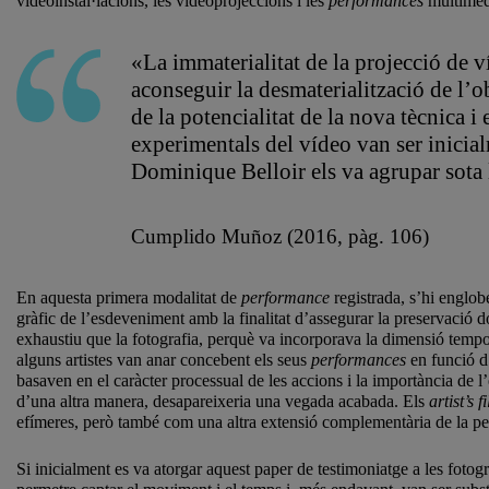
videoinstal·lacions, les videoprojeccions i les
performances
multimèd
«La immaterialitat de la projecció de v
aconseguir la desmaterialització de l’o
de la potencialitat de la nova tècnica i
experimentals del vídeo van ser inicial
Dominique Belloir els va agrupar sota
Cumplido Muñoz (2016, pàg. 106)
En aquesta primera modalitat de
performance
registrada, s’hi englob
gràfic de l’esdeveniment amb la finalitat d’assegurar la preservació 
exhaustiu que la fotografia, perquè va incorporava la dimensió temp
alguns artistes van anar concebent els seus
performances
en funció d’
basaven en el caràcter processual de les accions i la importància de l
d’una altra manera, desapareixeria una vegada acabada. Els
artist’s 
efímeres, però també com una altra extensió complementària de la pe
Si inicialment es va atorgar aquest paper de testimoniatge a les foto