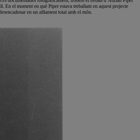
ces
documentades fotogràficament, trobem el treball d’Adrian Piper
all. En el moment en què Piper estava treballant en aquest projecte
a desencadenar en un aïllament total amb el món.