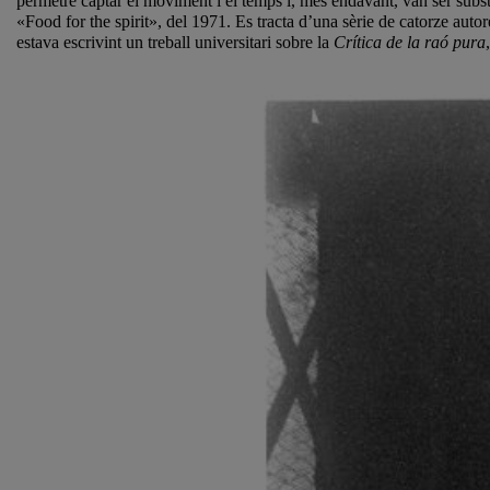
permetre captar el moviment i el temps i, més endavant, van ser subs
«Food for the spirit», del 1971. Es tracta d’una sèrie de catorze auto
estava escrivint un treball universitari sobre la
Crítica de la raó pura