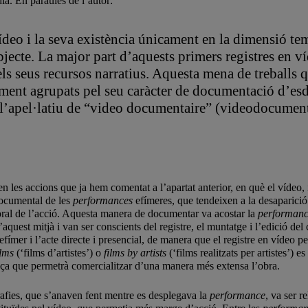
ia. En paraules de l’autor:
ídeo i la seva existència únicament en la dimensió te
bjecte. La major part d’aquests primers registres en v
 els seus recursos narratius. Aquesta mena de treballs q
ment agrupats pel seu caràcter de documentació d’esde
 l’apel·latiu de “video documentaire” (videodocumen
en les accions que ja hem comentat a l’apartat anterior, en què el vídeo
documental de les
performances
efímeres, que tendeixen a la desaparició
oral de l’acció. Aquesta manera de documentar va acostar la
performan
aquest mitjà i van ser conscients del registre, el muntatge i l’edició de
’efímer i l’acte directe i presencial, de manera que el registre en víde
films
(‘films d’artistes’) o
films by artists
(‘films realitzats per artistes’)
ça que permetrà comercialitzar d’una manera més extensa l’obra.
grafies, que s’anaven fent mentre es desplegava la
performance
, va ser r