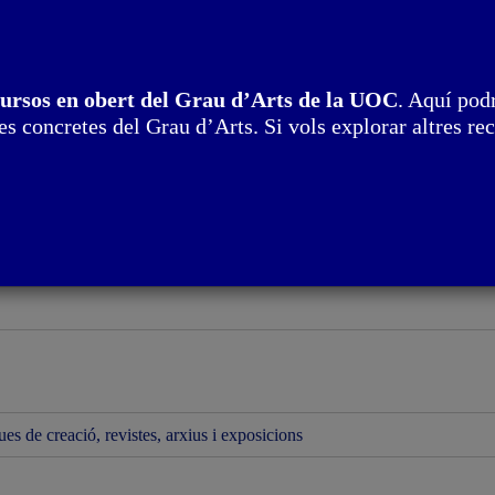
l videoart
cursos en obert del Grau d’Arts de la UOC
. Aquí podr
s concretes del Grau d’Arts. Si vols explorar altres rec
ques de creació, revistes, arxius i exposicions