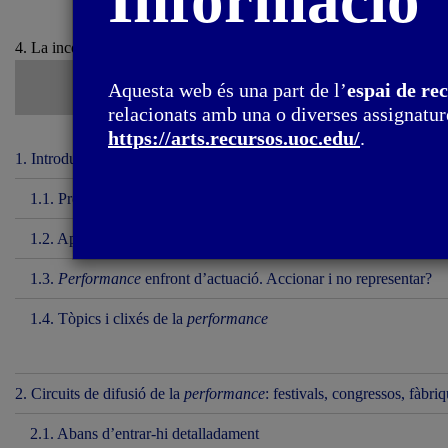
Informació
4. La incorporació del vídeo en l'art d'acció / 4.1. Entre el registre i e
Aquesta web és una part de l’
espai de re
relacionats amb una o diverses assignature
https://arts.recursos.uoc.edu/
.
1. Introducció
1.1. Presentació
1.2. Aproximacions conceptuals al llenguatge del
performance art
1.3.
Performance
enfront d’actuació. Accionar i no representar?
1.4. Tòpics i clixés de la
performance
2. Circuits de difusió de la
performance
: festivals, congressos, fàbri
2.1. Abans d’entrar-hi detalladament