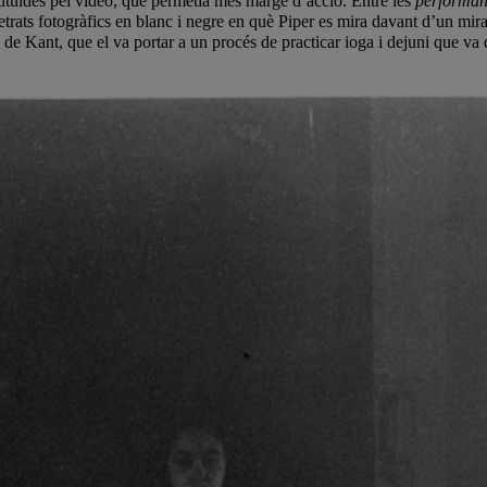
tituïdes pel vídeo, que permetia més marge d’acció. Entre les
performan
retrats fotogràfics en blanc i negre en què Piper es mira davant d’un mir
, de Kant, que el va portar a un procés de practicar ioga i dejuni que v