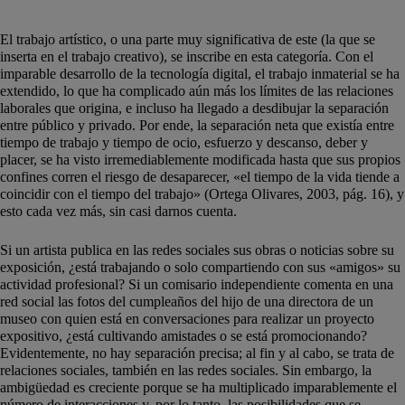
El trabajo artístico, o una parte muy significativa de este (la que se
inserta en el trabajo creativo), se inscribe en esta categoría. Con el
imparable desarrollo de la tecnología digital, el trabajo inmaterial se ha
extendido, lo que ha complicado aún más los límites de las relaciones
laborales que origina, e incluso ha llegado a desdibujar la separación
entre público y privado. Por ende, la separación neta que existía entre
tiempo de trabajo y tiempo de ocio, esfuerzo y descanso, deber y
placer, se ha visto irremediablemente modificada hasta que sus propios
confines corren el riesgo de desaparecer, «el tiempo de la vida tiende a
coincidir con el tiempo del trabajo» (Ortega Olivares, 2003, pág. 16), y
esto cada vez más, sin casi darnos cuenta.
Si un artista publica en las redes sociales sus obras o noticias sobre su
exposición, ¿está trabajando o solo compartiendo con sus «amigos» su
actividad profesional? Si un comisario independiente comenta en una
red social las fotos del cumpleaños del hijo de una directora de un
museo con quien está en conversaciones para realizar un proyecto
expositivo, ¿está cultivando amistades o se está promocionando?
Evidentemente, no hay separación precisa; al fin y al cabo, se trata de
relaciones sociales, también en las redes sociales. Sin embargo, la
ambigüedad es creciente porque se ha multiplicado imparablemente el
número de interacciones y, por lo tanto, las posibilidades que se