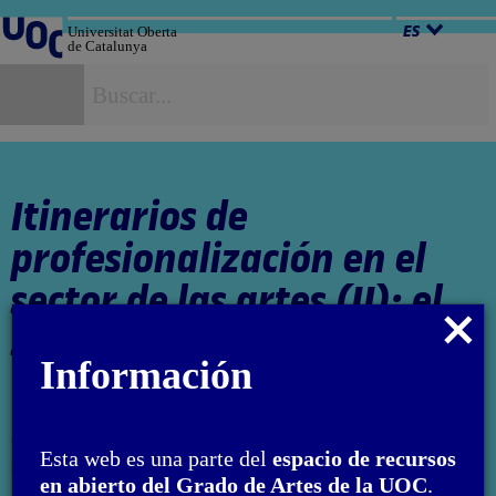
Salta
al
Universitat Oberta
ES
de Catalunya
contenido
B
Itinerarios de
profesionalización en el
sector de las artes (II): el
Cerrar
sector privado
modal
Información
Autor: Francesco Giaveri
Esta web es una parte del
espacio de recursos
El encargo y la creación de este material docente han sido
en abierto del Grado de Artes de la UOC
.