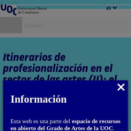
Salta
al
Universitat Oberta
ES
de Catalunya
contenido
B
Itinerarios de
profesionalización en el
sector de las artes (II): el
Cerrar
sector privado
modal
Información
Autor: Francesco Giaveri
Esta web es una parte del
espacio de recursos
El encargo y la creación de este material docente han sido
en abierto del Grado de Artes de la UOC
.