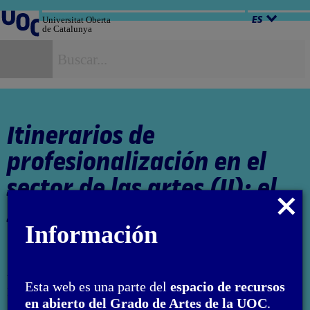
Salta
al
Universitat Oberta
ES
de Catalunya
contenido
B
Itinerarios de
profesionalización en el
sector de las artes (II): el
Cerrar
sector privado
modal
Información
Autor: Francesco Giaveri
Esta web es una parte del
espacio de recursos
El encargo y la creación de este material docente han sido
en abierto del Grado de Artes de la UOC
.