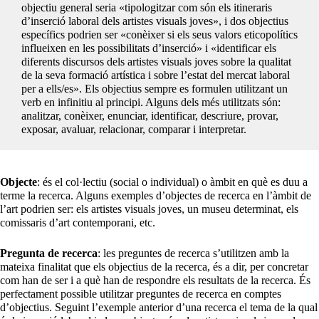
objectiu general seria «tipologitzar com són els itineraris
d’inserció laboral dels artistes visuals joves», i dos objectius
específics podrien ser «conèixer si els seus valors eticopolítics
influeixen en les possibilitats d’inserció» i «identificar els
diferents discursos dels artistes visuals joves sobre la qualitat
de la seva formació artística i sobre l’estat del mercat laboral
per a ells/es». Els objectius sempre es formulen utilitzant un
verb en infinitiu al principi. Alguns dels més utilitzats són:
analitzar, conèixer, enunciar, identificar, descriure, provar,
exposar, avaluar, relacionar, comparar i interpretar.
Objecte
: és el col·lectiu (social o individual) o àmbit en què es duu a
terme la recerca. Alguns exemples d’objectes de recerca en l’àmbit de
l’art podrien ser: els artistes visuals joves, un museu determinat, els
comissaris d’art contemporani, etc.
Pregunta de recerca
: les preguntes de recerca s’utilitzen amb la
mateixa finalitat que els objectius de la recerca, és a dir, per concretar
com han de ser i a què han de respondre els resultats de la recerca. És
perfectament possible utilitzar preguntes de recerca en comptes
d’objectius. Seguint l’exemple anterior d’una recerca el tema de la qual