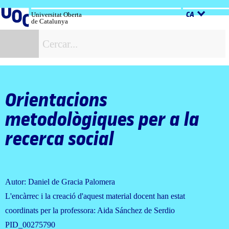
Salta
al
Universitat Oberta
CA
de Catalunya
contingut
C
Orientacions
metodològiques per a la
recerca social
Autor: Daniel de Gracia Palomera
L'encàrrec i la creació d'aquest material docent han estat
coordinats per la professora: Aida Sánchez de Serdio
PID_00275790