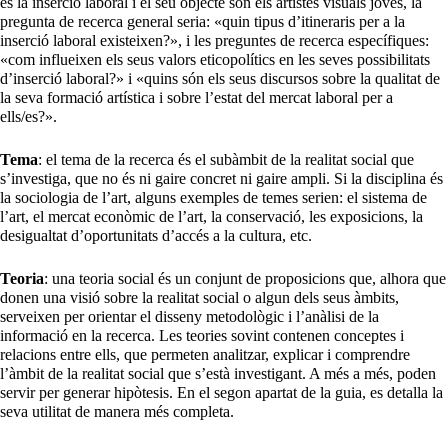
és la inserció laboral i el seu objecte són els artistes visuals joves, la
pregunta de recerca general seria: «quin tipus d’itineraris per a la
inserció laboral existeixen?», i les preguntes de recerca específiques:
«com influeixen els seus valors eticopolítics en les seves possibilitats
d’inserció laboral?» i «quins són els seus discursos sobre la qualitat de
la seva formació artística i sobre l’estat del mercat laboral per a
ells/es?».
Tema
: el tema de la recerca és el subàmbit de la realitat social que
s’investiga, que no és ni gaire concret ni gaire ampli. Si la disciplina és
la sociologia de l’art, alguns exemples de temes serien: el sistema de
l’art, el mercat econòmic de l’art, la conservació, les exposicions, la
desigualtat d’oportunitats d’accés a la cultura, etc.
Teoria
: una teoria social és un conjunt de proposicions que, alhora que
donen una visió sobre la realitat social o algun dels seus àmbits,
serveixen per orientar el disseny metodològic i l’anàlisi de la
informació en la recerca. Les teories sovint contenen conceptes i
relacions entre ells, que permeten analitzar, explicar i comprendre
l’àmbit de la realitat social que s’està investigant. A més a més, poden
servir per generar hipòtesis. En el segon apartat de la guia, es detalla la
seva utilitat de manera més completa.