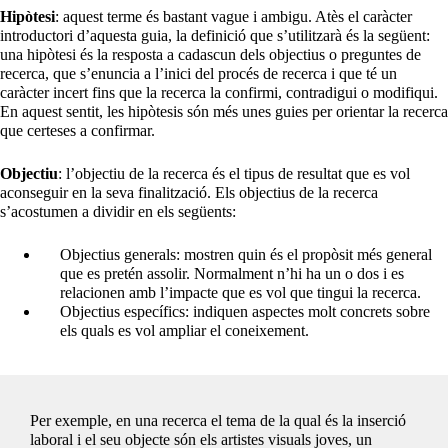
Hipòtesi
: aquest terme és bastant vague i ambigu. Atès el caràcter
introductori d’aquesta guia, la definició que s’utilitzarà és la següent:
una hipòtesi és la resposta a cadascun dels objectius o preguntes de
recerca, que s’enuncia a l’inici del procés de recerca i que té un
caràcter incert fins que la recerca la confirmi, contradigui o modifiqui.
En aquest sentit, les hipòtesis són més unes guies per orientar la recerca
que certeses a confirmar.
Objectiu
: l’objectiu de la recerca és el tipus de resultat que es vol
aconseguir en la seva finalització. Els objectius de la recerca
s’acostumen a dividir en els següents:
Objectius generals: mostren quin és el propòsit més general
que es pretén assolir. Normalment n’hi ha un o dos i es
relacionen amb l’impacte que es vol que tingui la recerca.
Objectius específics: indiquen aspectes molt concrets sobre
els quals es vol ampliar el coneixement.
Per exemple, en una recerca el tema de la qual és la inserció
laboral i el seu objecte són els artistes visuals joves, un