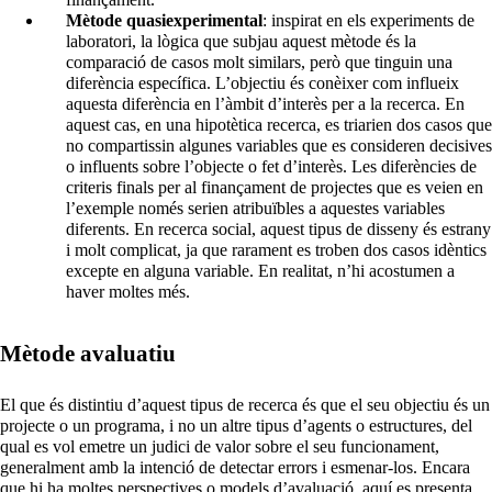
Mètode quasiexperimental
: inspirat en els experiments de
laboratori, la lògica que subjau aquest mètode és la
comparació de casos molt similars, però que tinguin una
diferència específica. L’objectiu és conèixer com influeix
aquesta diferència en l’àmbit d’interès per a la recerca. En
aquest cas, en una hipotètica recerca, es triarien dos casos que
no compartissin algunes variables que es consideren decisives
o influents sobre l’objecte o fet d’interès. Les diferències de
criteris finals per al finançament de projectes que es veien en
l’exemple només serien atribuïbles a aquestes variables
diferents. En recerca social, aquest tipus de disseny és estrany
i molt complicat, ja que rarament es troben dos casos idèntics
excepte en alguna variable. En realitat, n’hi acostumen a
haver moltes més.
Mètode avaluatiu
El que és distintiu d’aquest tipus de recerca és que el seu objectiu és un
projecte o un programa, i no un altre tipus d’agents o estructures, del
qual es vol emetre un judici de valor sobre el seu funcionament,
generalment amb la intenció de detectar errors i esmenar-los. Encara
que hi ha moltes perspectives o models d’avaluació, aquí es presenta