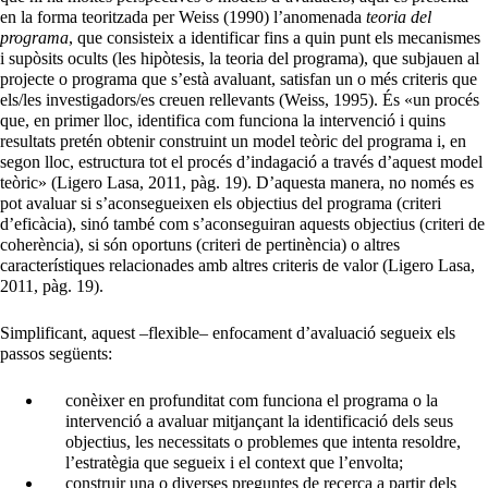
en la forma teoritzada per Weiss (1990) l’anomenada
teoria del
programa
, que consisteix a identificar fins a quin punt els mecanismes
i supòsits ocults (les hipòtesis, la teoria del programa), que subjauen al
projecte o programa que s’està avaluant, satisfan un o més criteris que
els/les investigadors/es creuen rellevants (Weiss, 1995). És «un procés
que, en primer lloc, identifica com funciona la intervenció i quins
resultats pretén obtenir construint un model teòric del programa i, en
segon lloc, estructura tot el procés d’indagació a través d’aquest model
teòric» (Ligero Lasa, 2011, pàg. 19). D’aquesta manera, no només es
pot avaluar si s’aconsegueixen els objectius del programa (criteri
d’eficàcia), sinó també com s’aconseguiran aquests objectius (criteri de
coherència), si són oportuns (criteri de pertinència) o altres
característiques relacionades amb altres criteris de valor (Ligero Lasa,
2011, pàg. 19).
Simplificant, aquest –flexible– enfocament d’avaluació segueix els
passos següents:
conèixer en profunditat com funciona el programa o la
intervenció a avaluar mitjançant la identificació dels seus
objectius, les necessitats o problemes que intenta resoldre,
l’estratègia que segueix i el context que l’envolta;
construir una o diverses preguntes de recerca a partir dels