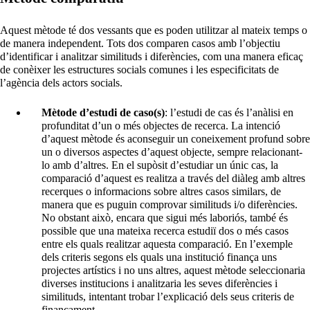
Aquest mètode té dos vessants que es poden utilitzar al mateix temps o
de manera independent. Tots dos comparen casos amb l’objectiu
d’identificar i analitzar similituds i diferències, com una manera eficaç
de conèixer les estructures socials comunes i les especificitats de
l’agència dels actors socials.
Mètode d’estudi de caso(s)
: l’estudi de cas és l’anàlisi en
profunditat d’un o més objectes de recerca. La intenció
d’aquest mètode és aconseguir un coneixement profund sobre
un o diversos aspectes d’aquest objecte, sempre relacionant-
lo amb d’altres. En el supòsit d’estudiar un únic cas, la
comparació d’aquest es realitza a través del diàleg amb altres
recerques o informacions sobre altres casos similars, de
manera que es puguin comprovar similituds i/o diferències.
No obstant això, encara que sigui més laboriós, també és
possible que una mateixa recerca estudiï dos o més casos
entre els quals realitzar aquesta comparació. En l’exemple
dels criteris segons els quals una institució finança uns
projectes artístics i no uns altres, aquest mètode seleccionaria
diverses institucions i analitzaria les seves diferències i
similituds, intentant trobar l’explicació dels seus criteris de
finançament.