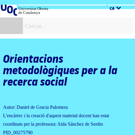
Salta
al
Universitat Oberta
CA
de Catalunya
contingut
C
Orientacions
metodològiques per a la
recerca social
Autor: Daniel de Gracia Palomera
L'encàrrec i la creació d'aquest material docent han estat
coordinats per la professora: Aida Sánchez de Serdio
PID_00275790