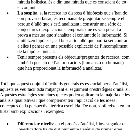
mirada holística, és a dir, una mirada que és conscient de tot
el conjunt.
La sospita
: si la recerca no disposa d’hipòtesis que s’han de
comprovar o falsar, és recomanable preguntar-se sempre el
perquè d’allò que s’està analitzant i construir una sèrie de
conjectures o explicacions temporals que es van posant a
prova a mesura que s’analitza el conjunt de la informació. Si
s’utilitzen hipòtesis, cal buscar tot allò que podria ser contrari
a elles i pensar en una possible explicació de l’incompliment
de la hipòtesi inicial.
Tenir sempre presents els objectius/preguntes de recerca, com
també la posició de l’actor o actors (humans o no humans)
que han proporcionat la informació a analitzar.
Tot i que aquest conjunt d’actituds generals és essencial per a l’anàlisi,
aquesta es veu facilitada mitjançant el seguiment d’estratègies d’anàlisi.
Aquestes estratègies són eines que es poden aplicar en la majoria de les
anàlisis qualitatives i que complementen l’aplicació de les idees i
conceptes de la perspectiva teòrica escollida. De nou, s’ofereixen en un
llistat amb explicacions i exemples:
Diferenciar nivells
: en el procés d’anàlisi, l’investigador o
investigadora ha de distingir entre l’anàlisi de primer grau,