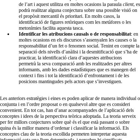
de l’art i aquest utilitza en moltes ocasions la paraula
client
, es
podrà realitzar alguna conjectura sobre una possible visió on
el propòsit mercantil és prioritari. En molts casos, la
identificació de figures retòriques com les metàfores o les
metonímies facilita aquesta tasca.
Identificar les atribucions causals o de responsabilitat
: en
moltes ocasions en els discursos s’assenyalen les causes o la
responsabilitat d’un fet o fenomen social. Tenint en compte la
separació dels nivells d’anàlisi i la desmitificació que s’ha de
practicar, la identificació clara d’aquestes atribucions
permetrà la seva comparació amb les realitzades per altres
informants, amb les dades estadístiques que es manegen del
context i fins i tot la identificació d’enfrontament i de les
posicions mantingudes pels actors que s’investiguen.
Les anteriors estratègies i eines es poden aplicar de manera individual o
conjunta i en l’ordre proposat o en qualsevol altre que es consideri
convenient. En tot cas, han d’anar acompanyades de l’aplicació dels
conceptes i idees de la perspectiva teòrica adoptada. La teoria serveix
per fer millors conjectures sobre què és el que està passant o sobre
quina és la millor manera d’ordenar i classificar la informació. Els
conceptes clau de la teoria escollida permeten interpretar aquesta
informació sota una llum determinada, i percebre-hi significats