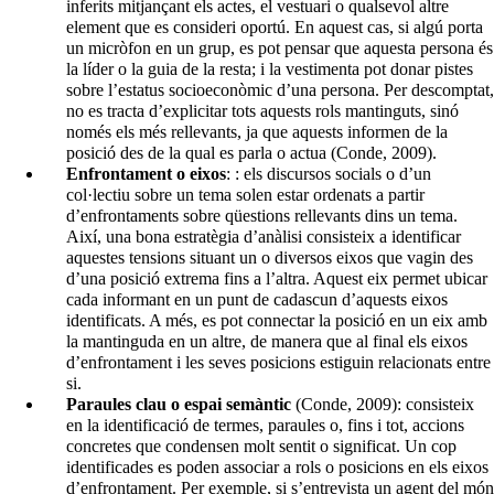
inferits mitjançant els actes, el vestuari o qualsevol altre
element que es consideri oportú. En aquest cas, si algú porta
un micròfon en un grup, es pot pensar que aquesta persona és
la líder o la guia de la resta; i la vestimenta pot donar pistes
sobre l’estatus socioeconòmic d’una persona. Per descomptat,
no es tracta d’explicitar tots aquests rols mantinguts, sinó
només els més rellevants, ja que aquests informen de la
posició des de la qual es parla o actua (Conde, 2009).
Enfrontament o eixos
: : els discursos socials o d’un
col·lectiu sobre un tema solen estar ordenats a partir
d’enfrontaments sobre qüestions rellevants dins un tema.
Així, una bona estratègia d’anàlisi consisteix a identificar
aquestes tensions situant un o diversos eixos que vagin des
d’una posició extrema fins a l’altra. Aquest eix permet ubicar
cada informant en un punt de cadascun d’aquests eixos
identificats. A més, es pot connectar la posició en un eix amb
la mantinguda en un altre, de manera que al final els eixos
d’enfrontament i les seves posicions estiguin relacionats entre
si.
Paraules clau o espai semàntic
(Conde, 2009): consisteix
en la identificació de termes, paraules o, fins i tot, accions
concretes que condensen molt sentit o significat. Un cop
identificades es poden associar a rols o posicions en els eixos
d’enfrontament. Per exemple, si s’entrevista un agent del món