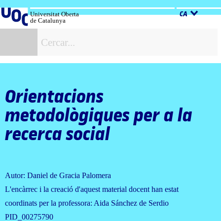
Salta
al
Universitat Oberta
CA
de Catalunya
contingut
C
Orientacions
metodològiques per a la
recerca social
Autor: Daniel de Gracia Palomera
L'encàrrec i la creació d'aquest material docent han estat
coordinats per la professora: Aida Sánchez de Serdio
PID_00275790