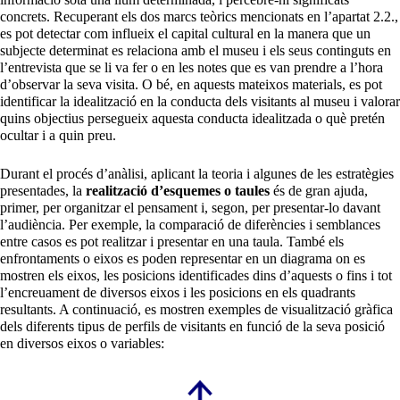
concrets. Recuperant els dos marcs teòrics mencionats en l’apartat 2.2.,
es pot detectar com influeix el capital cultural en la manera que un
subjecte determinat es relaciona amb el museu i els seus continguts en
l’entrevista que se li va fer o en les notes que es van prendre a l’hora
d’observar la seva visita. O bé, en aquests mateixos materials, es pot
identificar la idealització en la conducta dels visitants al museu i valorar
quins objectius persegueix aquesta conducta idealitzada o què pretén
ocultar i a quin preu.
Durant el procés d’anàlisi, aplicant la teoria i algunes de les estratègies
presentades, la
realització d’esquemes o taules
és de gran ajuda,
primer, per organitzar el pensament i, segon, per presentar-lo davant
l’audiència. Per exemple, la comparació de diferències i semblances
entre casos es pot realitzar i presentar en una taula. També els
enfrontaments o eixos es poden representar en un diagrama on es
mostren els eixos, les posicions identificades dins d’aquests o fins i tot
l’encreuament de diversos eixos i les posicions en els quadrants
resultants. A continuació, es mostren exemples de visualització gràfica
dels diferents tipus de perfils de visitants en funció de la seva posició
en diversos eixos o variables: