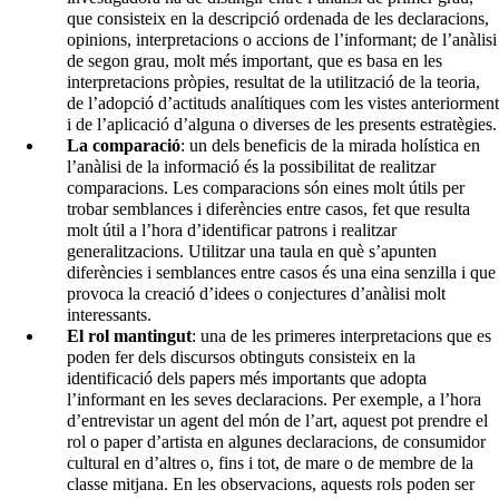
que consisteix en la descripció ordenada de les declaracions,
opinions, interpretacions o accions de l’informant; de l’anàlisi
de segon grau, molt més important, que es basa en les
interpretacions pròpies, resultat de la utilització de la teoria,
de l’adopció d’actituds analítiques com les vistes anteriorment
i de l’aplicació d’alguna o diverses de les presents estratègies.
La comparació
: un dels beneficis de la mirada holística en
l’anàlisi de la informació és la possibilitat de realitzar
comparacions. Les comparacions són eines molt útils per
trobar semblances i diferències entre casos, fet que resulta
molt útil a l’hora d’identificar patrons i realitzar
generalitzacions. Utilitzar una taula en què s’apunten
diferències i semblances entre casos és una eina senzilla i que
provoca la creació d’idees o conjectures d’anàlisi molt
interessants.
El rol mantingut
: una de les primeres interpretacions que es
poden fer dels discursos obtinguts consisteix en la
identificació dels papers més importants que adopta
l’informant en les seves declaracions. Per exemple, a l’hora
d’entrevistar un agent del món de l’art, aquest pot prendre el
rol o paper d’artista en algunes declaracions, de consumidor
cultural en d’altres o, fins i tot, de mare o de membre de la
classe mitjana. En les observacions, aquests rols poden ser