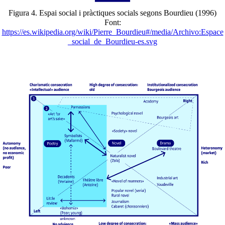
Figura 4. Espai social i pràctiques socials segons Bourdieu (1996)
Font:
https://es.wikipedia.org/wiki/Pierre_Bourdieu#/media/Archivo:Espace
_social_de_Bourdieu-es.svg