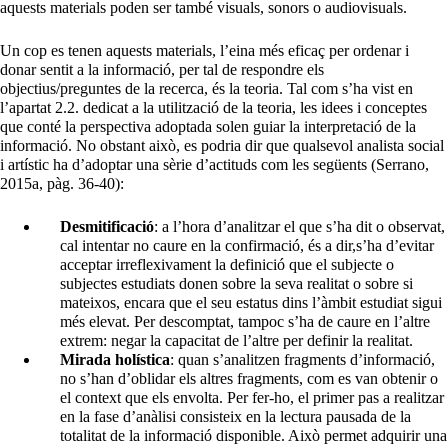
aquests materials poden ser també visuals, sonors o audiovisuals.
Un cop es tenen aquests materials, l’eina més eficaç per ordenar i
donar sentit a la informació, per tal de respondre els
objectius/preguntes de la recerca, és la teoria. Tal com s’ha vist en
l’apartat 2.2. dedicat a la utilització de la teoria, les idees i conceptes
que conté la perspectiva adoptada solen guiar la interpretació de la
informació. No obstant això, es podria dir que qualsevol analista social
i artístic ha d’adoptar una sèrie d’actituds com les següents (Serrano,
2015a, pàg. 36-40):
Desmitificació
: a l’hora d’analitzar el que s’ha dit o observat,
cal intentar no caure en la confirmació, és a dir,s’ha d’evitar
acceptar irreflexivament la definició que el subjecte o
subjectes estudiats donen sobre la seva realitat o sobre si
mateixos, encara que el seu estatus dins l’àmbit estudiat sigui
més elevat. Per descomptat, tampoc s’ha de caure en l’altre
extrem: negar la capacitat de l’altre per definir la realitat.
Mirada holística
: quan s’analitzen fragments d’informació,
no s’han d’oblidar els altres fragments, com es van obtenir o
el context que els envolta. Per fer-ho, el primer pas a realitzar
en la fase d’anàlisi consisteix en la lectura pausada de la
totalitat de la informació disponible. Això permet adquirir una