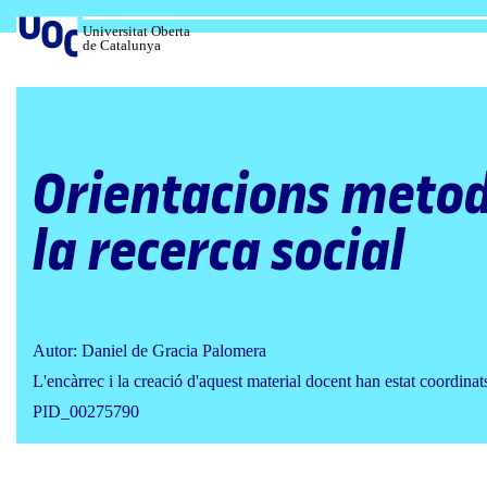
Salta
al
Universitat Oberta
de Catalunya
contingut
Orientacions metod
la recerca social
Autor: Daniel de Gracia Palomera
L'encàrrec i la creació d'aquest material docent han estat coordina
PID_00275790