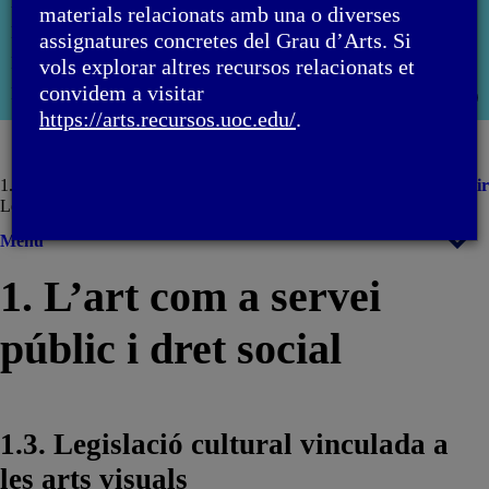
han estat coordinats per la professora: Aida Sánchez de Serdio
materials relacionats amb una o diverses
Martín
assignatures concretes del Grau d’Arts. Si
PID_00283059
vols explorar altres recursos relacionats et
convidem a visitar
Primera edició: febrer 2022
Obri
https://arts.recursos.uoc.edu/
.
moda
1. L’art com a servei públic i dret social / 1.3.
Imprimir
Legislació cultural vinculada a les arts visuals
Menú
1. L’art com a servei
públic i dret social
1.3. Legislació cultural vinculada a
les arts visuals