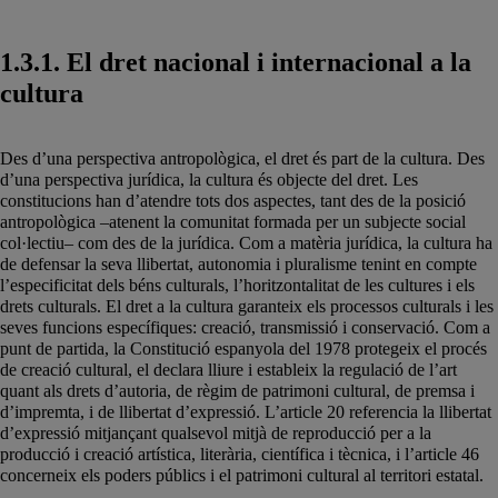
1.3.1. El dret nacional i internacional a la
cultura
Des d’una perspectiva antropològica, el dret és part de la cultura. Des
d’una perspectiva jurídica, la cultura és objecte del dret. Les
constitucions han d’atendre tots dos aspectes, tant des de la posició
antropològica –atenent la comunitat formada per un subjecte social
col·lectiu– com des de la jurídica. Com a matèria jurídica, la cultura ha
de defensar la seva llibertat, autonomia i pluralisme tenint en compte
l’especificitat dels béns culturals, l’horitzontalitat de les cultures i els
drets culturals. El dret a la cultura garanteix els processos culturals i les
seves funcions específiques: creació, transmissió i conservació. Com a
punt de partida, la Constitució espanyola del 1978 protegeix el procés
de creació cultural, el declara lliure i estableix la regulació de l’art
quant als drets d’autoria, de règim de patrimoni cultural, de premsa i
d’impremta, i de llibertat d’expressió. L’article 20 referencia la llibertat
d’expressió mitjançant qualsevol mitjà de reproducció per a la
producció i creació artística, literària, científica i tècnica, i l’article 46
concerneix els poders públics i el patrimoni cultural al territori estatal.