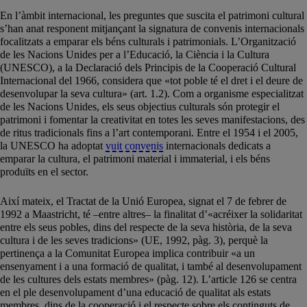
En l’àmbit internacional, les preguntes que suscita el patrimoni cultural
s’han anat responent mitjançant la signatura de convenis internacionals
focalitzats a emparar els béns culturals i patrimonials. L’Organització
de les Nacions Unides per a l’Educació, la Ciència i la Cultura
(UNESCO), a la Declaració dels Principis de la Cooperació Cultural
Internacional del 1966, considera que «tot poble té el dret i el deure de
desenvolupar la seva cultura» (art. 1.2). Com a organisme especialitzat
de les Nacions Unides, els seus objectius culturals són protegir el
patrimoni i fomentar la creativitat en totes les seves manifestacions, des
de ritus tradicionals fins a l’art contemporani. Entre el 1954 i el 2005,
la UNESCO ha adoptat
vuit convenis
internacionals dedicats a
emparar la cultura, el patrimoni material i immaterial, i els béns
produïts en el sector.
Així mateix, el Tractat de la Unió Europea, signat el 7 de febrer de
1992 a Maastricht, té –entre altres– la finalitat d’«acréixer la solidaritat
entre els seus pobles, dins del respecte de la seva història, de la seva
cultura i de les seves tradicions» (UE, 1992, pàg. 3), perquè la
pertinença a la Comunitat Europea implica contribuir «a un
ensenyament i a una formació de qualitat, i també al desenvolupament
de les cultures dels estats membres» (pàg. 12). L’article 126 se centra
en el ple desenvolupament d’una educació de qualitat als estats
membres, dins de la cooperació i el respecte sobre els continguts de