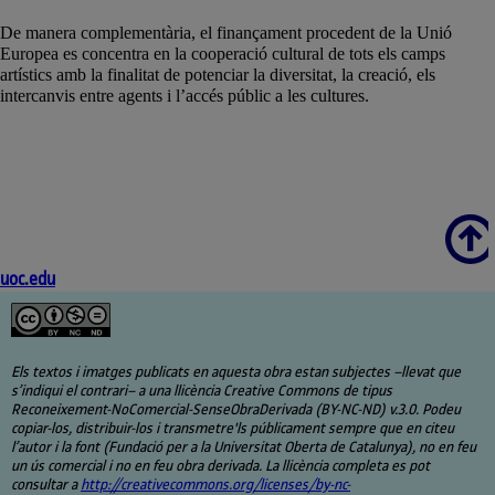
De manera complementària, el finançament procedent de la Unió
Europea es concentra en la cooperació cultural de tots els camps
artístics amb la finalitat de potenciar la diversitat, la creació, els
intercanvis entre agents i l’accés públic a les cultures.
Scroll
uoc.edu
Els textos i imatges publicats en aquesta obra estan subjectes –llevat que
s’indiqui el contrari– a una llicència Creative Commons de tipus
Reconeixement-NoComercial-SenseObraDerivada (BY-NC-ND) v.3.0. Podeu
copiar-los, distribuir-los i transmetre'ls públicament sempre que en citeu
l’autor i la font (Fundació per a la Universitat Oberta de Catalunya), no en feu
un ús comercial i no en feu obra derivada. La llicència completa es pot
consultar a
http://creativecommons.org/licenses/by-nc-