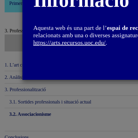
Informació
Primera edició: febrer 2022
Aquesta web és una part de l’
espai de re
3. Professionalització / 3.2. Associacionisme
relacionats amb una o diverses assignature
https://arts.recursos.uoc.edu/
.
1. L’art com a servei públic i dret social
2. Anàlisi del sector públic de les arts visuals a l’Estat espanyol
3. Professionalització
3.1. Sortides professionals i situació actual
3.2. Associacionisme
Conclusions