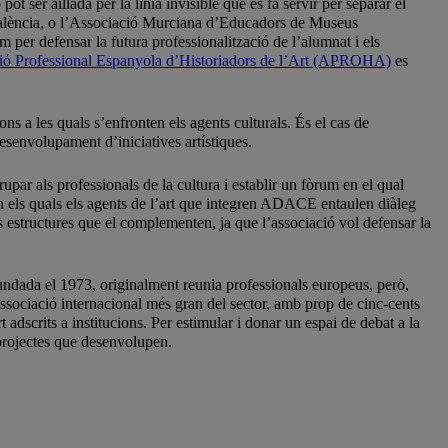
t ser aïllada per la línia invisible que es fa servir per separar el
 València, o l’Associació Murciana d’Educadors de Museus
per defensar la futura professionalització de l’alumnat i els
ió Professional Espanyola d’Historiadors de l’Art (APROHA)
es
ns a les quals s’enfronten els agents culturals. És el cas de
desenvolupament d’iniciatives artístiques.
upar als professionals de la cultura i establir un fòrum en el qual
n els quals els agents de l’art que integren ADACE entaulen diàleg
es estructures que el complementen, ja que l’associació vol defensar la
undada el 1973, originalment reunia professionals europeus, però,
associació internacional més gran del sector, amb prop de cinc-cents
adscrits a institucions. Per estimular i donar un espai de debat a la
 projectes que desenvolupen.