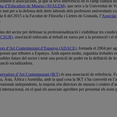
riment d’associacions, ja que la seva intervenció en el camp cultural no po
iana d’Educadors de Museus (AVALEM)
, que neix a la Universitat de
per a la defensa dels drets laborals dels professors universitaris com 
a fi del 2015 a la Facultat de Filosofia i Lletres de Granada, l’
Associac
.
del sector per defensar la professionalització i visibilitzar les condicio
MECSUR)
, associació enfocada al treball en xarxa per a la promoció i el 
ectors d’Art Contemporani d’Espanya (ADACE)
, formada el 2004 per agr
emporani que tributen a Espanya. Amb aquest motiu, organitza trobades e
sibles futurs del sector i tenir una posició de poder en la definició de l
unció socialitzadora.
servadors d’Art Contemporani (IKT)
és una associació de referència. F
, Àsia, Àfrica i Austràlia, amb la qual cosa la IKT s’ha convertit en l’
ionals independents, la majoria són directors de museus i centres d’art 
 internacional, en el qual els associats aprofiten per presentar els nous