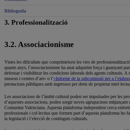
Bibliografia
3. Professionalització
3.2. Associacionisme
Vistes les dificultats que comprimeixen les vies de professionalitzaci
quants anys, l’associacionisme ha anat adquirint força i guanyant par
defensar i visibilitzar les condicions laborals dels agents culturals.
museus i centres d’art» o l’
«Informe de la subcomissió per a l’elaborac
prestacions públiques amb ingressos per drets de propietat intel·lectual
Les associacions de l’àmbit cultural poden ser impulsades per les 
d’aquestes associacions, poden sorgir noves agrupacions mitjançant c
Comunitat Valenciana. Aquesta plataforma independent cerca enfortir el
professionals i col·lectius que formen part d’aquesta plataforma ho fa
la legislació i l’elecció de continguts culturals.