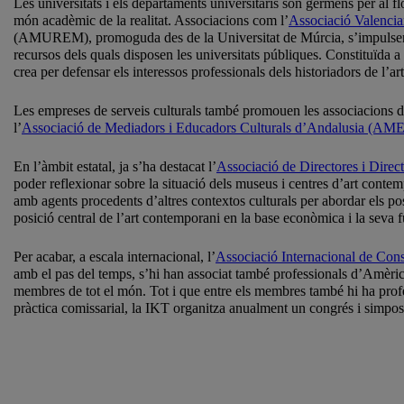
Les universitats i els departaments universitaris són gèrmens per al flo
món acadèmic de la realitat. Associacions com l’
Associació Valenc
(AMUREM), promoguda des de la Universitat de Múrcia, s’impulsen tant 
recursos dels quals disposen les universitats públiques. Constituïda a l
crea per defensar els interessos professionals dels historiadors de l’art
Les empreses de serveis culturals també promouen les associacions dins 
l’
Associació de Mediadors i Educadors Culturals d’Andalusia (A
En l’àmbit estatal, ja s’ha destacat l’
Associació de Directores i Dir
poder reflexionar sobre la situació dels museus i centres d’art cont
amb agents procedents d’altres contextos culturals per abordar els pos
posició central de l’art contemporani en la base econòmica i la seva f
Per acabar, a escala internacional, l’
Associació Internacional de Con
amb el pas del temps, s’hi han associat també professionals d’Amèrica
membres de tot el món. Tot i que entre els membres també hi ha profess
pràctica comissarial, la IKT organitza anualment un congrés i simposi