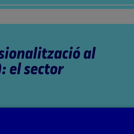
sionalització al
): el sector
tat coordinats per la professora: Aida Sánchez de Serdio Martín