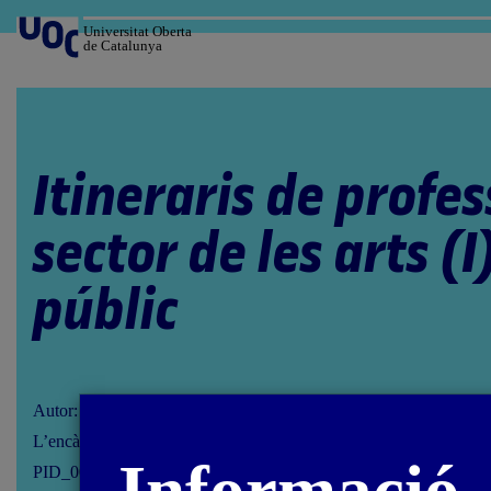
Salta
al
Universitat Oberta
de Catalunya
contingut
Itineraris de profes
sector de les arts (I
públic
Autor: Javier Martín-Jiménez
L’encàrrec i la creació d’aquest recurs d’aprenentatge UOC han es
PID_00283059