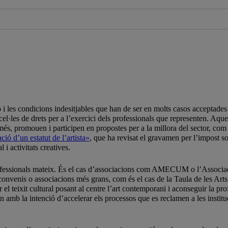
ó i les condicions indesitjables que han de ser en molts casos acceptades 
cel·les de drets per a l’exercici dels professionals que representen. Aq
 A més, promouen i participen en propostes per a la millora del sector, 
ió d’un estatut de l’artista»
, que ha revisat el gravamen per l’impost sobr
 i activitats creatives.
professionals mateix. És el cas d’associacions com AMECUM o l’Associ
onvenis o associacions més grans, com és el cas de la Taula de les Arts
 teixit cultural posant al centre l’art contemporani i aconseguir la pro
n amb la intenció d’accelerar els processos que es reclamen a les institu