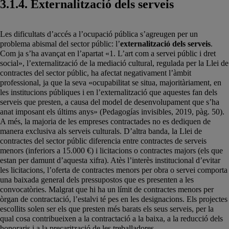
3.1.4. Externalització dels serveis
Les dificultats d’accés a l’ocupació pública s’agreugen per un
problema abismal del sector públic: l’
externalització dels serveis
.
Com ja s’ha avançat en l’apartat «1. L’art com a servei públic i dret
social», l’externalització de la mediació cultural, regulada per la Llei de
contractes del sector públic, ha afectat negativament l’àmbit
professional, ja que la seva «ocupabilitat se situa, majoritàriament, en
les institucions públiques i en l’externalització que aquestes fan dels
serveis que presten, a causa del model de desenvolupament que s’ha
anat imposant els últims anys» (Pedagogías invisibles, 2019, pàg. 50).
A més, la majoria de les empreses contractades no es dediquen de
manera exclusiva als serveis culturals. D’altra banda, la Llei de
contractes del sector públic diferencia entre contractes de serveis
menors (inferiors a 15.000 €) i licitacions o contractes majors (els que
estan per damunt d’aquesta xifra). Atès l’interès institucional d’evitar
les licitacions, l’oferta de contractes menors per obra o servei comporta
una baixada general dels pressupostos que es presenten a les
convocatòries. Malgrat que hi ha un límit de contractes menors per
òrgan de contractació, l’estalvi té pes en les designacions. Els projectes
escollits solen ser els que presten més barats els seus serveis, per la
qual cosa contribueixen a la contractació a la baixa, a la reducció dels
honoraris i a la precarització de les treballadores.