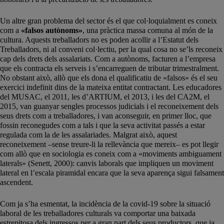
Un altre gran problema del sector és el que col·loquialment es coneix
com a
«falsos autònoms»
, una pràctica massa comuna al món de la
cultura. Aquests treballadors no es poden acollir a l’Estatut dels
Treballadors, ni al conveni col·lectiu, per la qual cosa no se’ls reconeix
cap dels drets dels assalariats. Com a autònoms, facturen a l’empresa
que els contracta els serveis i s’encarreguen de tributar trimestralment.
No obstant això, allò que els dona el qualificatiu de «falsos» és el seu
exercici indefinit dins de la mateixa entitat contractant. Les educadores
del MUSAC, el 2011, les d’ARTIUM, el 2013, i les del CA2M, el
2015, van guanyar sengles processos judicials i el reconeixement dels
seus drets com a treballadores, i van aconseguir, en primer lloc, que
fossin reconegudes com a tals i que la seva activitat passés a estar
regulada com la de les assalariades. Malgrat això, aquest
reconeixement –sense treure-li la rellevància que mereix– es pot llegir
com allò que en sociologia es coneix com a «moviments ambiguament
laterals» (Senett, 2000): canvis laborals que impliquen un moviment
lateral en l’escala piramidal encara que la seva aparença sigui falsament
ascendent.
Com ja s’ha esmentat, la incidència de la covid-19 sobre la situació
laboral de les treballadores culturals va comportar una baixada
estrepitosa dels ingressos per a gran part dels seus productors, que ja