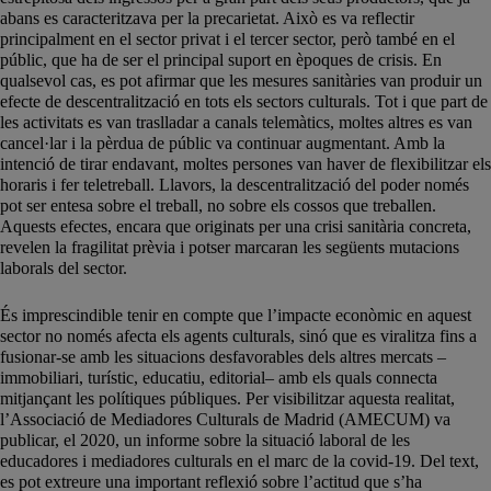
abans es caracteritzava per la precarietat. Això es va reflectir
principalment en el sector privat i el tercer sector, però també en el
públic, que ha de ser el principal suport en èpoques de crisis. En
qualsevol cas, es pot afirmar que les mesures sanitàries van produir un
efecte de descentralització en tots els sectors culturals. Tot i que part de
les activitats es van traslladar a canals telemàtics, moltes altres es van
cancel·lar i la pèrdua de públic va continuar augmentant. Amb la
intenció de tirar endavant, moltes persones van haver de flexibilitzar els
horaris i fer teletreball. Llavors, la descentralització del poder només
pot ser entesa sobre el treball, no sobre els cossos que treballen.
Aquests efectes, encara que originats per una crisi sanitària concreta,
revelen la fragilitat prèvia i potser marcaran les següents mutacions
laborals del sector.
És imprescindible tenir en compte que l’impacte econòmic en aquest
sector no només afecta els agents culturals, sinó que es viralitza fins a
fusionar-se amb les situacions desfavorables dels altres mercats –
immobiliari, turístic, educatiu, editorial– amb els quals connecta
mitjançant les polítiques públiques. Per visibilitzar aquesta realitat,
l’Associació de Mediadores Culturals de Madrid (AMECUM) va
publicar, el 2020, un informe sobre la situació laboral de les
educadores i mediadores culturals en el marc de la covid-19. Del text,
es pot extreure una important reflexió sobre l’actitud que s’ha