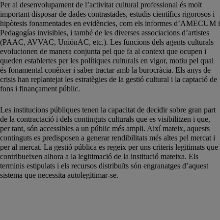
Per al desenvolupament de l’activitat cultural professional és molt
important disposar de dades contrastades, estudis científics rigorosos i
hipòtesis fonamentades en evidències, com els informes d’AMECUM i
Pedagogías invisibles, i també de les diverses associacions d’artistes
(PAAC, AVVAC, UniónAC, etc.). Les funcions dels agents culturals
evolucionen de manera conjunta pel que fa al context que ocupen i
queden establertes per les polítiques culturals en vigor, motiu pel qual
és fonamental conèixer i saber tractar amb la burocràcia. Els anys de
crisis han replantejat les estratègies de la gestió cultural i la captació de
fons i finançament públic.
Les institucions públiques tenen la capacitat de decidir sobre gran part
de la contractació i dels continguts culturals que es visibilitzen i que,
per tant, són accessibles a un públic més ampli. Així mateix, aquests
continguts es predisposen a generar rendibilitats més altes pel mercat i
per al mercat. La gestió pública es regeix per uns criteris legitimats que
contribueixen alhora a la legitimació de la institució mateixa. Els
terminis estipulats i els recursos distribuïts són engranatges d’aquest
sistema que necessita autolegitimar-se.