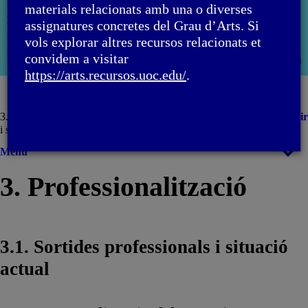
han estat coordinats per la professora: Aida Sánchez de Serdio
materials relacionats amb una o diverses
Martín
assignatures concretes del Grau d’Arts. Si
PID_00283059
vols explorar altres recursos relacionats et
convidem a visitar
Primera edició: febrer 2022
Obri
https://arts.recursos.uoc.edu/
.
moda
3. Professionalització / 3.1. Sortides professionals
Imprimir
i situació actual
Menú
3. Professionalització
3.1. Sortides professionals i situació
actual