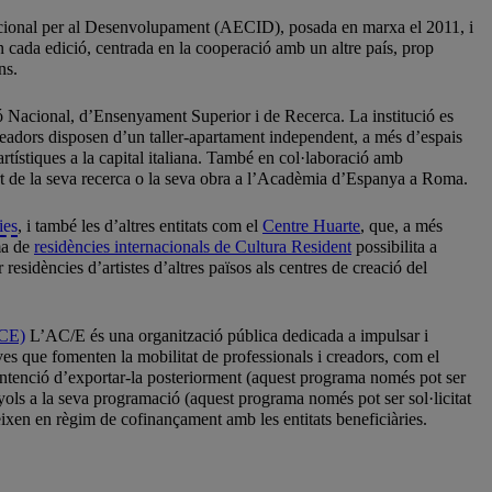
cional per al Desenvolupament (AECID), posada en marxa el 2011, i
en cada edició, centrada en la cooperació amb un altre país, prop
ns.
ió Nacional, d’Ensenyament Superior i de Recerca. La institució es
s creadors disposen d’un taller-apartament independent, a més d’espais
rtístiques a la capital italiana. També en col·laboració amb
part de la seva recerca o la seva obra a l’Acadèmia d’Espanya a Roma.
ies
, i també les d’altres entitats com el
Centre Huarte
, que, a més
ma de
residències internacionals de Cultura Resident
possibilita a
residències d’artistes d’altres països als centres de creació del
ICE)
L’AC/E és una organització pública dedicada a impulsar i
ives que fomenten la mobilitat de professionals i creadors, com el
 intenció d’exportar-la posteriorment (aquest programa només pot ser
panyols a la seva programació (aquest programa només pot ser sol·licitat
deixen en règim de cofinançament amb les entitats beneficiàries.