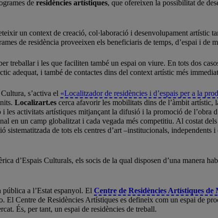
programes de
residències artístiques
, que ofereixen la possibilitat de de
teixir un context de creació, col·laboració i desenvolupament artístic t
rames de residència proveeixen els beneficiaris de temps, d’espai i de m
per treballar i les que faciliten també un espai on viure. En tots dos ca
àctic adequat, i també de contactes dins del context artístic més immediat
Cultura, s’activa el
«Localitzador de residències i d’espais per a la prod
nits.
Localizart.es
cerca afavorir les mobilitats dins de l’àmbit artístic, 
ó i les activitats artístiques mitjançant la difusió i la promoció de l’ob
onal en un camp globalitzat i cada vegada més competitiu. Al costat dels 
ó sistematitzada de tots els centres d’art –institucionals, independents i
bèrica d’Espais Culturals, els socis de la qual disposen d’una manera ha
a pública a l’Estat espanyol. El
Centre de Residències Artístiques d
ero. El Centre de Residències Artístiques es defineix com un espai de prod
t. És, per tant, un espai de residències de treball.