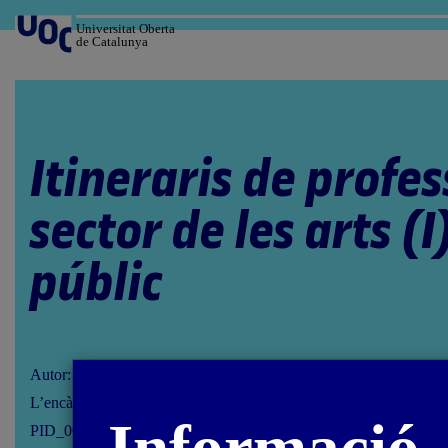
Salta
al
Universitat Oberta
de Catalunya
contingut
Itineraris de profes
sector de les arts (I
públic
Autor: Javier Martín-Jiménez
L’encàrrec i la creació d’aquest recurs d’aprenentatge UOC han es
PID_00283059