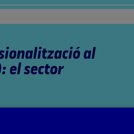
sionalització al
): el sector
tat coordinats per la professora: Aida Sánchez de Serdio Martín