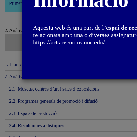
Informació
Primera edició: febrer 2022
Aquesta web és una part de l’
espai de re
2. Anàlisi del sector públic de les arts visuals a l’Estat espanyol / 2.4
relacionats amb una o diverses assignature
https://arts.recursos.uoc.edu/
.
1. L’art com a servei públic i dret social
2. Anàlisi del sector públic de les arts visuals a l’Estat espanyol
2.1. Museus, centres d’art i sales d’exposicions
2.2. Programes generals de promoció i difusió
2.3. Espais de producció
2.4. Residències artístiques