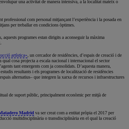
senvolupar una activitat de manera intensiva, a la localitat mateix o
ant professional com personal mitjançant l’experiència i la posada en
itjans per treballar en condicions òptimes.
sos, aquests programes estan dirigits a aconseguir la màxima
.
ucció artística»
, un cercador de residències, d’espais de creació i de
la qual cosa projecta a escala nacional i internacional el sector
ra d’agents tant emergents com ja consolidats. D’aquesta manera,
estudis resultants i els programes de localització de residències
 espais alternatius– que integren la xarxa de recursos i infraestructures
bitual de suport públic, principalment econòmic per mitjà de
e Matadero Madrid
va ser creat com a entitat pròpia el 2017 per
ucció multidisciplinària o transdisciplinària en el qual la creació