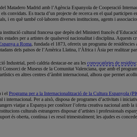
ó del Matadero Madrid amb l’Agència Espanyola de Cooperació Interna
els convidats. Es tracta d’un projecte de recerca en el qual participen 
onals, i en què també col·laboren diverses institucions, agents i associacio
na institució cultural francesa que depèn del Ministeri francès d’Educac
reix estades per a artistes de qualsevol nacionalitat i disciplina. Aquest
’Espanya a Roma
, fundada el 1873, ofereix un programa de residències a
utadans dels països de l’Amèrica Llatina, l’Àfrica i Àsia per realitzar 
ó Industrial, però caldria destacar-ne ara les
convocatòries de residènc
, o el Consorci de Museus de la Comunitat Valenciana, que amb el progra
ístics en altres centres d’àmbit internacional, alhora que permet acollir 
 i el
Programa per a la Internacionalització de la Cultura Espanyola (P
 i internacional. Per a això, disposa de programes d’activitats i iniciat
angers viatjar a Espanya per conèixer l’oferta creativa nacional amb la
 institucions culturals estrangeres disposar d’artistes i professionals es
uport és oberta, contínua i es resol trimestralment; les ajudes es conce