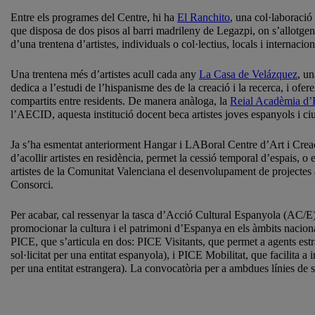
Entre els programes del Centre, hi ha
El Ranchito
, una col·laboraci
que disposa de dos pisos al barri madrileny de Legazpi, on s’allotgen 
d’una trentena d’artistes, individuals o col·lectius, locals i internaci
Una trentena més d’artistes acull cada any
La Casa de Velázquez
, u
dedica a l’estudi de l’hispanisme des de la creació i la recerca, i ofe
compartits entre residents. De manera anàloga, la
Reial Acadèmia d
l’AECID, aquesta institució docent beca artistes joves espanyols i ci
Ja s’ha esmentat anteriorment Hangar i LABoral Centre d’Art i Creaci
d’acollir artistes en residència, permet la cessió temporal d’espais
artistes de la Comunitat Valenciana el desenvolupament de projectes art
Consorci.
Per acabar, cal ressenyar la tasca d’Acció Cultural Espanyola (AC/E)
promocionar la cultura i el patrimoni d’Espanya en els àmbits nacional
PICE, que s’articula en dos: PICE Visitants, que permet a agents estr
sol·licitat per una entitat espanyola), i PICE Mobilitat, que facilita a
per una entitat estrangera). La convocatòria per a ambdues línies de s