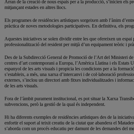
Arran de la creació de nous espais per a la producció, s’inicien els 
mitjançant estades en altres llocs.
Els programes de residències artístiques sorgeixen amb l’ànim d’entre
pràctica de noves metodologies participatives. En definitiva, els prog
Aquestes iniciatives se solen dividir entre les que ofereixen un espai 
professionalització del resident per mitjà d’un equipament teòric i pr
Des de la Subdirecció General de Promoció de l’Art del Ministeri de 
centres d’art contemporani a Europa, l’Amèrica Llatina i els Estats U
espanyol de les arts visuals i propicia les condicions per a la formaci
s’estableix, a més, una xarxa d’intercanvi i de col·laboració professi
externes, s’inclou un directori amb fitxes individualitzades i informaci
de les arts visuals.
Fora de l’àmbit purament institucional, es pot situar la Xarxa Transi
subvencions, però la gestió de la qual és independent.
Hi ha diferents exemples de residències artístiques des de la iniciativ
enfortir el suport al teixit creatiu de la ciutat que abandera el Matad
s’aborda com un procés educatiu per damunt de les demandes del merca