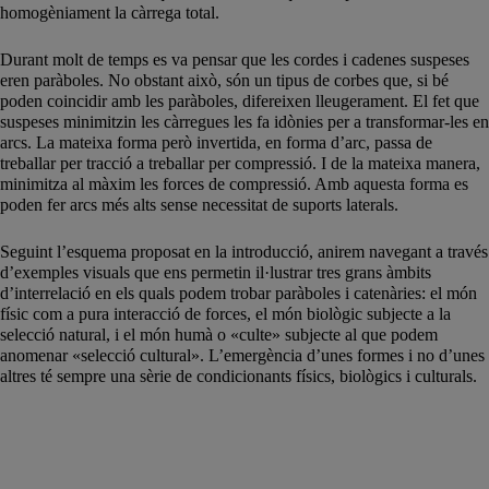
homogèniament la càrrega total.
Durant molt de temps es va pensar que les cordes i cadenes suspeses
eren paràboles. No obstant això, són un tipus de corbes que, si bé
poden coincidir amb les paràboles, difereixen lleugerament. El fet que
suspeses minimitzin les càrregues les fa idònies per a transformar-les en
arcs. La mateixa forma però invertida, en forma d’arc, passa de
treballar per tracció a treballar per compressió. I de la mateixa manera,
minimitza al màxim les forces de compressió. Amb aquesta forma es
poden fer arcs més alts sense necessitat de suports laterals.
Seguint l’esquema proposat en la introducció, anirem navegant a través
d’exemples visuals que ens permetin il·lustrar tres grans àmbits
d’interrelació en els quals podem trobar paràboles i catenàries: el món
físic com a pura interacció de forces, el món biològic subjecte a la
selecció natural, i el món humà o «culte» subjecte al que podem
anomenar «selecció cultural». L’emergència d’unes formes i no d’unes
altres té sempre una sèrie de condicionants físics, biològics i culturals.