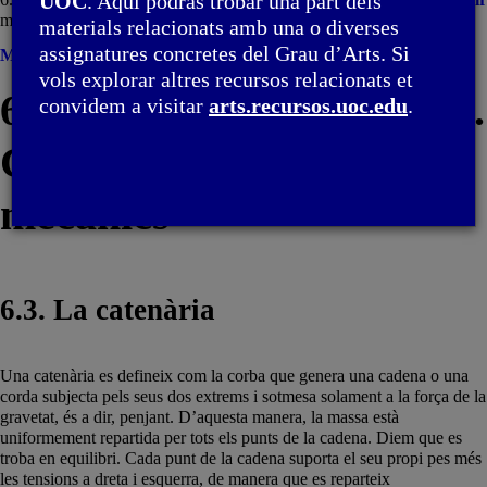
UOC
. Aquí podràs trobar una part dels
mecànics / 6.3. La catenària
materials relacionats amb una o diverses
assignatures concretes del Grau d’Arts. Si
Menú
vols explorar altres recursos relacionats et
6. Paràboles i trajectòries.
convidem a visitar
arts.recursos.uoc.edu
.
Catenàries i equilibris
mecànics
6.3. La catenària
Una catenària es defineix com la corba que genera una cadena o una
corda subjecta pels seus dos extrems i sotmesa solament a la força de la
gravetat, és a dir, penjant. D’aquesta manera, la massa està
uniformement repartida per tots els punts de la cadena. Diem que es
troba en equilibri. Cada punt de la cadena suporta el seu propi pes més
les tensions a dreta i esquerra, de manera que es reparteix