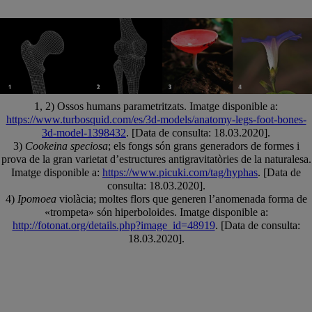
1, 2) Ossos humans parametritzats. Imatge disponible a:
https://www.turbosquid.com/es/3d-models/anatomy-legs-foot-bones-
3d-model-1398432
. [Data de consulta: 18.03.2020].
3)
Cookeina speciosa
; els fongs són grans generadors de formes i
prova de la gran varietat d’estructures antigravitatòries de la naturalesa.
Imatge disponible a:
https://www.picuki.com/tag/hyphas
. [Data de
consulta: 18.03.2020].
4)
Ipomoea
violàcia; moltes flors que generen l’anomenada forma de
«trompeta» són hiperboloides. Imatge disponible a:
http://fotonat.org/details.php?image_id=48919
. [Data de consulta:
18.03.2020].