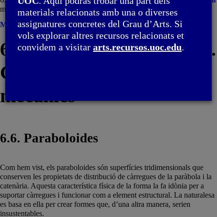
UOC
. Aquí podràs trobar una part dels
mecànics / 6.6. Paraboloides
materials relacionats amb una o diverses
assignatures concretes del Grau d’Arts. Si
Menú
vols explorar altres recursos relacionats et
6. Paràboles i trajectòries.
convidem a visitar
arts.recursos.uoc.edu
.
Catenàries i equilibris
mecànics
6.6. Paraboloides
Com hem vist, els paraboloides són superfícies tridimensionals que
conserven les propietats de distribució de càrregues de la paràbola i la
catenària. Aquesta característica física de la forma la fa idònia per a
suportar càrregues i funcionar com a element estructural. La naturalesa
es basa en ella per crear formes que, d’una altra manera, serien
insustentables.