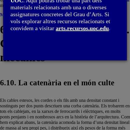
UOC
. Aquí podràs trobar una part dels
mecànics / 6.10. La catenària en el món culte
materials relacionats amb una o diverses
assignatures concretes del Grau d’Arts. Si
Menú
vols explorar altres recursos relacionats et
6. Paràboles i trajectòries.
convidem a visitar
arts.recursos.uoc.edu
.
Catenàries i equilibris
mecànics
6.10. La catenària en el món culte
Els cables estesos, les cordes o els fils amb una densitat constant i
sostinguts per dos punts descriuen una corba catenària. Els trobarem en
tots els cablejats, en la xarxes de ferrocarrils i elèctriques, en molts
ponts penjants i en nombrosos arcs en la història de l’arquitectura. Com
hem explicat abans, la catenària acomoda la forma d’una densitat lineal
de massa al seu propi pes, i distribueix així els pesos de la forma més