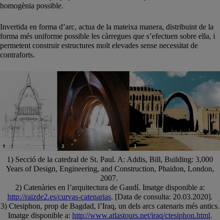
homogènia possible.
Invertida en forma d’arc, actua de la mateixa manera, distribuint de la
forma més uniforme possible les càrregues que s’efectuen sobre ella, i
permetent construir estructures molt elevades sense necessitat de
contraforts.
1) Secció de la catedral de St. Paul. A: Addis, Bill, Building: 3,000
Years of Design, Engineering, and Construction, Phaidon, London,
2007.
2) Catenàries en l’arquitectura de Gaudí. Imatge disponible a:
http://raizde2.es/curvas-catenarias
. [Data de consulta: 20.03.2020].
3) Ctesiphon, prop de Bagdad, l’Iraq, un dels arcs catenaris més antics.
Imatge disponible a:
http://www.atlastours.net/iraq/ctesiphon.html
.