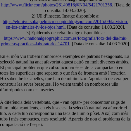
http://www.flickr.com/photos/26149816@N04/5421701356
. [Data de
consulta: 14.03.2020].
2) Ull d’insecte. Imatge disponible a:
https://eluniversobajoelmicroscopio.blogspot.com/2015/09/la-vision-
en-los-animales-iv-los-ojos.html
. [Data de consulta: 14.03.2020].
3) Epidermis de ceba. Imatge disponible a:
https://www.nationalgeographic.com.es/fotografia/foto-del-dia/mis-
primeras-practicas-laboratorio_14701
. [Data de consulta: 14.03.2020].
En el món viu trobem nombrosos exemples de patrons hexagonals. La
selecció natural ha anat afavorint aquest patró en molt diversos àmbits.
El principal problema que cal solucionar és el de la compactació en
totes les superfícies que separen o que fan de frontera amb l’exterior.
Ho saben bé les abelles, que han de minimitzar l’aportació de cera per
construir les seves bresques. Ho veiem també en nombrosos ulls
d’artròpodes com els insectes.
A diferència dels vertebrats, que «van optar» per concentrar raigs de
llum mitjançant lents, en els insectes, la selecció natural va afavorir el
tub. A cada tub correspondria una taca de llum o píxel. Així, com més
tubs i més compactes, més resolució. Apareix de nou el problema de la
compactació de l’espai.