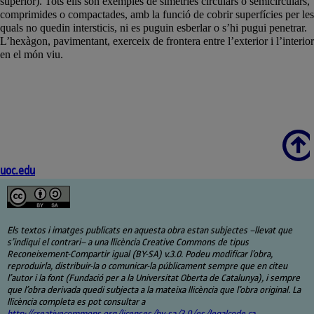
superior). Tots ells són exemples de simetries circulars o semicirculars,
comprimides o compactades, amb la funció de cobrir superfícies per les
quals no quedin intersticis, ni es puguin esberlar o s’hi pugui penetrar.
L’hexàgon, pavimentant, exerceix de frontera entre l’exterior i l’interior
en el món viu.
Scroll
uoc.edu
Els textos i imatges publicats en aquesta obra estan subjectes –llevat que
s’indiqui el contrari– a una llicència Creative Commons de tipus
Reconeixement-Compartir igual (BY-SA) v.3.0. Podeu modificar l’obra,
reproduirla, distribuir-la o comunicar-la públicament sempre que en citeu
l’autor i la font (Fundació per a la Universitat Oberta de Catalunya), i sempre
que l’obra derivada quedi subjecta a la mateixa llicència que l’obra original. La
llicència completa es pot consultar a
http://creativecommons.org/licenses/by-sa/3.0/es/legalcode.ca