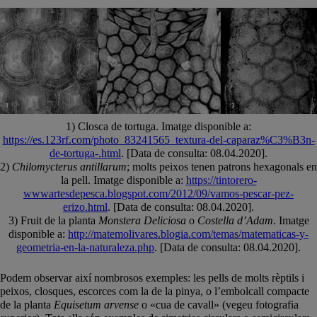
1) Closca de tortuga. Imatge disponible a:
https://es.123rf.com/photo_83241565_textura-del-caparaz%C3%B3n-
de-tortuga-.html
. [Data de consulta: 08.04.2020].
2)
Chilomycterus antillarum
; molts peixos tenen patrons hexagonals en
la pell. Imatge disponible a:
https://tintorero-
wwwartesdepesca.blogspot.com/2012/09/vamos-pescar-pez-
erizo.html
. [Data de consulta: 08.04.2020].
3) Fruit de la planta
Monstera Deliciosa
o
Costella d’Adam
. Imatge
disponible a:
http://matemolivares.blogia.com/temas/matematicas-y-
geometria-en-la-naturaleza.php
. [Data de consulta: 08.04.2020].
Podem observar així nombrosos exemples: les pells de molts rèptils i
peixos, closques, escorces com la de la pinya, o l’embolcall compacte
de la planta
Equisetum arvense
o «cua de cavall» (vegeu fotografia