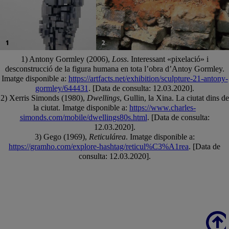
1) Antony Gormley (2006),
Loss
. Interessant «pixelació» i
desconstrucció de la figura humana en tota l’obra d’Antoy Gormley.
Imatge disponible a:
https://artfacts.net/exhibition/sculpture-21-antony-
gormley/644431
. [Data de consulta: 12.03.2020].
2) Xerris Simonds (1980),
Dwellings
, Gullin, la Xina. La ciutat dins de
la ciutat. Imatge disponible a:
https://www.charles-
simonds.com/mobile/dwellings80s.html
. [Data de consulta:
12.03.2020].
3) Gego (1969),
Reticulárea
. Imatge disponible a:
https://gramho.com/explore-hashtag/reticul%C3%A1rea
. [Data de
consulta: 12.03.2020].
Scroll