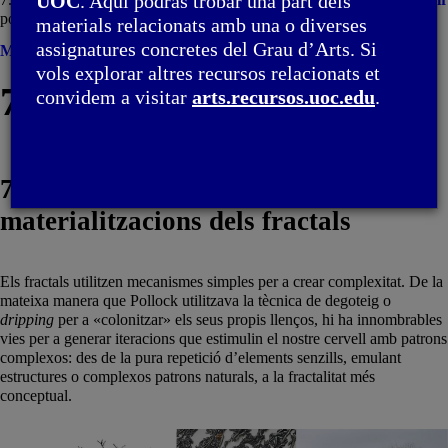
UOC
. Aquí podràs trobar una part dels
possibles materialitzacions dels fractals
materials relacionats amb una o diverses
assignatures concretes del Grau d’Arts. Si
Menú
vols explorar altres recursos relacionats et
7. Fractals i autosimilitud
convidem a visitar
arts.recursos.uoc.edu
.
7.5. Construcció i possibles
materialitzacions dels fractals
Els fractals utilitzen mecanismes simples per a crear complexitat. De la
mateixa manera que Pollock utilitzava la tècnica de degoteig o
dripping
per a «colonitzar» els seus propis llenços, hi ha innombrables
vies per a generar iteracions que estimulin el nostre cervell amb patrons
complexos: des de la pura repetició d’elements senzills, emulant
estructures o complexos patrons naturals, a la fractalitat més
conceptual.