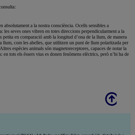
consulta:
 absolutament a la nostra consciència. Ocells sensibles a
zada: les seves ones vibren en totes direccions perpendicularment a la
s és petita en comparació amb la longitud d’ona de la llum, de manera
a llum, com les abelles, que utilitzen un punt de llum polaritzada per
id. Altres espècies animals són magnetoreceptores, capaces de notar la
es: en tots els éssers vius es donen fenòmens elèctrics, però n’hi ha de
Scroll