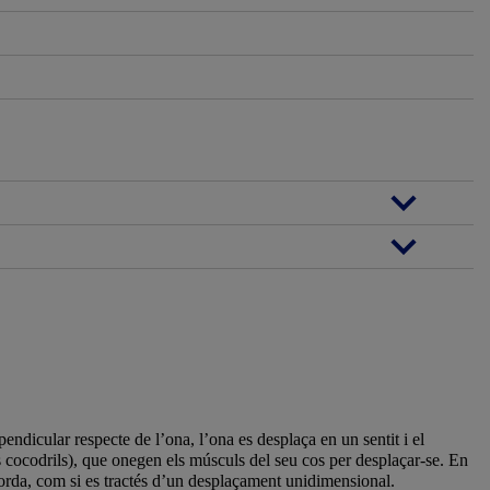
endicular respecte de l’ona, l’ona es desplaça en un sentit i el
s cocodrils), que onegen els músculs del seu cos per desplaçar-se. En
orda, com si es tractés d’un desplaçament unidimensional.