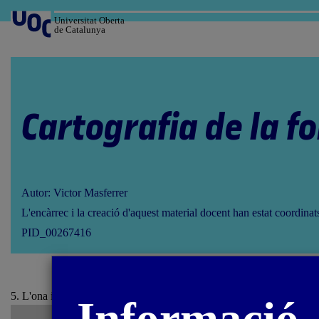
Salta
al
Universitat Oberta
de Catalunya
contingut
Cartografia de la f
Autor: Victor Masferrer
L'encàrrec i la creació d'aquest material docent han estat coordina
PID_00267416
5. L'ona i la transmissió d'energia / 5.3. L'ona en el món viu