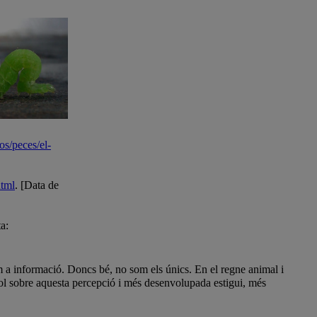
os/peces/el-
html
. [Data de
a:
om a informació. Doncs bé, no som els únics. En el regne animal i
l sobre aquesta percepció i més desenvolupada estigui, més