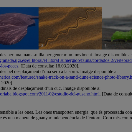
des per una manta-ratlla per generar un moviment. Imatge disponible a:
degranada.ugr.es/el-litoral/el-litoral-sumergido/fauna/cordados-2/vertebrad
-los-peces
. [Data de consulta: 16.03.2020].
es pel desplaçament d’una serp a la sorra. Imatge disponible a:
america.com/featured/snake-track-on-a-sand-dune-science-photo-library.
3.2020].
udinals de desplaçament d’un cuc. Imatge disponible a:
gloriaba.blogspot.com/2011/02/estudio-del-gusano.html
. [Data de consult
s sensible a les ones. Les ones transporten energia, que és processada c
re és una manera de guanyar independència de l’entorn. Com més contro