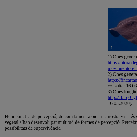
1) Ones genera
https://litoral
movimiento-en
2) Ones generad
https://fineart
consulta: 16.0
3) Ones longit
http://afarq01
16.03.2020].
Hem parlat ja de percepció, de com la nostra oïda i la nostra vista é
vegetal s’han desenvolupat multitud de formes de percepció. Perceb
possibilitats de supervivència.