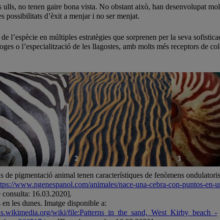
lls, no tenen gaire bona vista. No obstant això, han desenvolupat molt la
es possibilitats d’èxit a menjar i no ser menjat.
 i de l’espècie en múltiples estratègies que sorprenen per la seva sofistica
aroges o l’especialització de les llagostes, amb molts més receptors de co
s de pigmentació animal tenen característiques de fenòmens ondulatoris
ttps://www.ngenespanol.com/animales/nace-una-cebra-con-puntos-en-u
e consulta: 16.03.2020].
en les dunes. Imatge disponible a:
s.wikimedia.org/wiki/file:Patterns_in_the_sand,_West_Kirby_beach_-