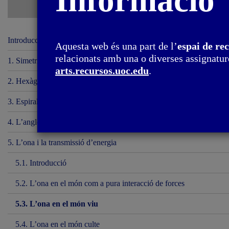
Informació
Introducció
Aquesta web és una part de l’
espai de re
relacionats amb una o diverses assignature
1. Simetria circular i esfèrica
arts.recursos.uoc.edu
.
2. Hexàgon i tessel·lacions del pla
3. Espirals i hèlix
4. L’angle i la concentració de forces
5. L’ona i la transmissió d’energia
5.1. Introducció
5.2. L’ona en el món com a pura interacció de forces
5.3. L’ona en el món viu
5.4. L’ona en el món culte