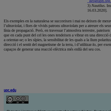
_geograph.org
3)
Nautilus
. Im
16.03.2020].
Els exemples en la naturalesa se succeeixen i mai no deixen de merav
l’ultraviolat, i flors de vívids patrons ultraviolats per a atreure els 
línia de propagació. Però, en travessar l’atmosfera terrestre, pateixe
que en cada punt del cel les ones tendeixen a vibrar en una direcció d
a orientar-se; o les sípies, la sensibilitat de les quals a la llum pol
direcció i el sentit del magnetisme de la terra, i d’utilitzar-lo, per e
capaços de generar una reacció elèctrica més enllà del seu cos.
uoc.edu