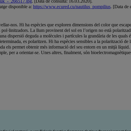
.uk_-_266517.jpg
. [Data de consulta: 16.03.2020].
atge disponible a:
https://www.ecured.cu/nautilus_pompilius
. [Data de 
ellar-nos. Hi ha espècies que exploren dimensions del color que escapen
seus pol·linitzadors. La llum provinent del sol en l’origen no està polarit
n una dispersió deguda a molècules i partícules la grandària de les qual
eterminada, es polaritzen. Hi ha espècies sensibles a la polarització de l
aritzada els permet obtenir més informació del seu entorn en un mitjà líqu
xemple, per a orientar-se. Unes altres, finalment, són bioelectromagnètiqu