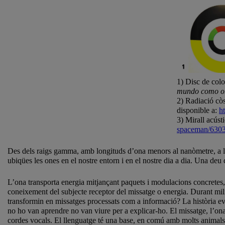
1) Disc de colo
mundo como ob
2) Radiació cò
disponible a:
h
3) Mirall acúst
spaceman/630
Des dels raigs gamma, amb longituds d’ona menors al nanòmetre, a le
ubiqües les ones en el nostre entorn i en el nostre dia a dia. Una deu
L’ona transporta energia mitjançant paquets i modulacions concretes,
coneixement del subjecte receptor del missatge o energia. Durant mili
transformin en missatges processats com a informació? La història e
no ho van aprendre no van viure per a explicar-ho. El missatge, l’on
cordes vocals. El llenguatge té una base, en comú amb molts animals,