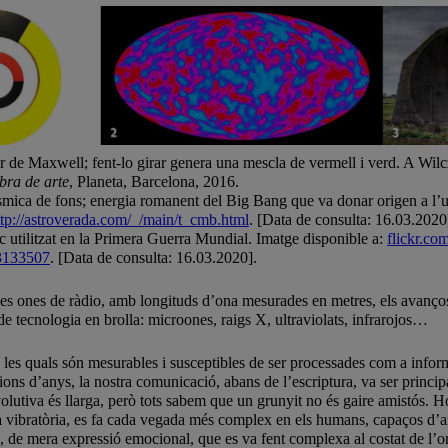
r de Maxwell; fent-lo girar genera una mescla de vermell i verd. A Wilc
ra de arte
, Planeta, Barcelona, 2016.
smica de fons; energia romanent del Big Bang que va donar origen a l’u
ttp://astroverada.com/_/main/t_cmb.html
. [Data de consulta: 16.03.2020
ic utilitzat en la Primera Guerra Mundial. Imatge disponible a:
flickr.co
3133507
. [Data de consulta: 16.03.2020].
s ones de ràdio, amb longituds d’ona mesurades en metres, els avanços t
 de tecnologia en brolla: microones, raigs X, ultraviolats, infrarojos…
 les quals són mesurables i susceptibles de ser processades com a infor
ons d’anys, la nostra comunicació, abans de l’escriptura, va ser princi
volutiva és llarga, però tots sabem que un grunyit no és gaire amistós
a vibratòria, es fa cada vegada més complex en els humans, capaços d’art
 de mera expressió emocional, que es va fent complexa al costat de l’or