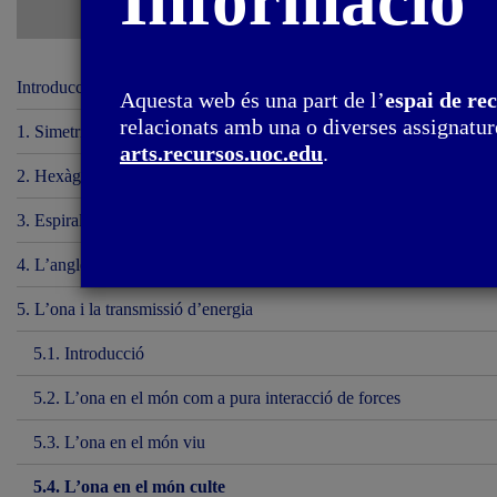
Informació
Introducció
Aquesta web és una part de l’
espai de re
relacionats amb una o diverses assignature
1. Simetria circular i esfèrica
arts.recursos.uoc.edu
.
2. Hexàgon i tessel·lacions del pla
3. Espirals i hèlix
4. L’angle i la concentració de forces
5. L’ona i la transmissió d’energia
5.1. Introducció
5.2. L’ona en el món com a pura interacció de forces
5.3. L’ona en el món viu
5.4. L’ona en el món culte