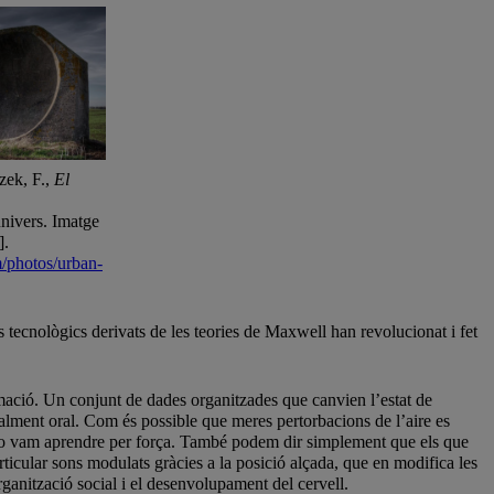
zek, F.,
El
nivers. Imatge
].
m/photos/urban-
ecnològics derivats de les teories de Maxwell han revolucionat i fet
mació. Un conjunt de dades organitzades que canvien l’estat de
palment oral. Com és possible que meres pertorbacions de l’aire es
. Ho vam aprendre per força. També podem dir simplement que els que
icular sons modulats gràcies a la posició alçada, que en modifica les
ganització social i el desenvolupament del cervell.