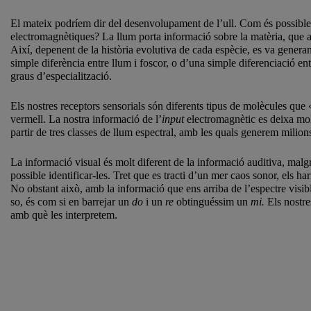
El mateix podríem dir del desenvolupament de l’ull. Com és possible q
electromagnètiques? La llum porta informació sobre la matèria, que ab
Així, depenent de la història evolutiva de cada espècie, es va generant
simple diferència entre llum i foscor, o d’una simple diferenciació ent
graus d’especialització.
Els nostres receptors sensorials són diferents tipus de molècules que 
vermell. La nostra informació de l’
input
electromagnètic es deixa molt
partir de tres classes de llum espectral, amb les quals generem milio
La informació visual és molt diferent de la informació auditiva, malgr
possible identificar-les. Tret que es tracti d’un mer caos sonor, els 
No obstant això, amb la informació que ens arriba de l’espectre visi
so, és com si en barrejar un
do
i un
re
obtinguéssim un
mi.
Els nostre
amb què les interpretem.