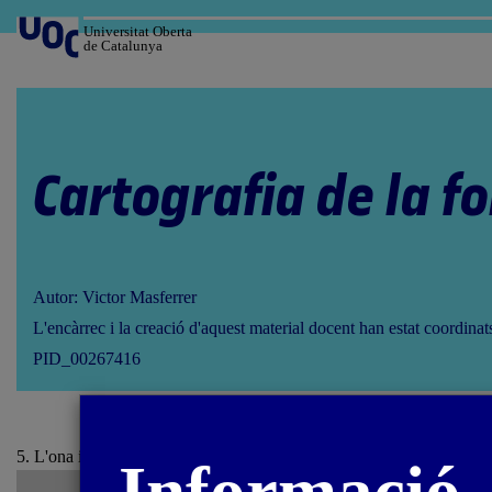
Salta
al
Universitat Oberta
de Catalunya
contingut
Cartografia de la f
Autor: Victor Masferrer
L'encàrrec i la creació d'aquest material docent han estat coordina
PID_00267416
5. L'ona i la transmissió d'energia / 5.4. L'ona en el món culte