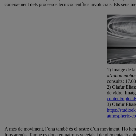
coneixement dels processos tecnicocientífics involucrats. Els seus 
1) Imatge de la
«Notion motio
consulta: 17.0
2) Olafur Elia
de vidre. Imatg
content/uploa
3) Olafur Elia
https://studioe
atmospheric-co
A més de moviment, l’ona també és el rastre d’un moviment. Ho hem vis
fons arenós. També es dona en patrons vegetals i de pigmentació anima