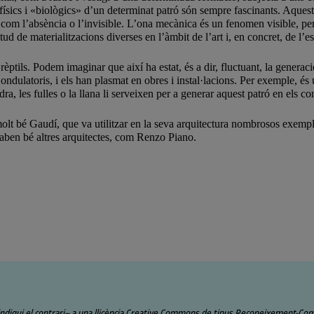
 físics i «biològics» d’un determinat patró són sempre fascinants. Aquesta
om l’absència o l’invisible. L’ona mecànica és un fenomen visible, per
d de materialitzacions diverses en l’àmbit de l’art i, en concret, de l’es
tils. Podem imaginar que així ha estat, és a dir, fluctuant, la generació 
s ondulatoris, i els han plasmat en obres i instal·lacions. Per exemple,
edra, les fulles o la llana li serveixen per a generar aquest patró en els c
molt bé Gaudí, que va utilitzar en la seva arquitectura nombrosos exe
 saben bé altres arquitectes, com Renzo Piano.
ndiqui el contrari– a una llicència Creative Commons de tipus Reconeixement-Compart