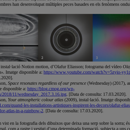
membres han desenvolupat múltiples peces basades en els fenòmens ondul
 instal·lació Notion motion, d’Olafur Eliasson; fotograma del vídeo
Ola
n».
Imatge disponible a:
https://www.youtube.com/watch?v=5zyio-yy1
3.2020].
sson,
Space resonates regardless of our presence
(Wednesday) (2017), an
e disponible a:
https://blog.cmog.org/wp-
ds/2018/11/wednesday_2017.3.16.jpg
. [Data de consulta: 17.03.2020].
sson,
Your atmospheric colour atlas
(2009), instal·lació. Imatge disponib
kl.com/quand-les-installations-artistiques-inspirent-les-decors/olafur-elia
lor-atlas-in-a-rainbow-2
. [Data de consulta: 17.03.2020].
t en la fotografia dels dibuixos que deixa una serp sobre la sorra; és v
l, com a rastre i vestigi d’una determinada formació, subjecta a uns con