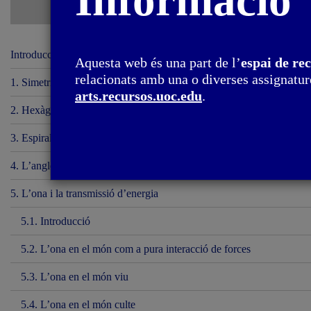
Informació
Introducció
Aquesta web és una part de l’
espai de re
relacionats amb una o diverses assignature
1. Simetria circular i esfèrica
arts.recursos.uoc.edu
.
2. Hexàgon i tessel·lacions del pla
3. Espirals i hèlix
4. L’angle i la concentració de forces
5. L’ona i la transmissió d’energia
5.1. Introducció
5.2. L’ona en el món com a pura interacció de forces
5.3. L’ona en el món viu
5.4. L’ona en el món culte