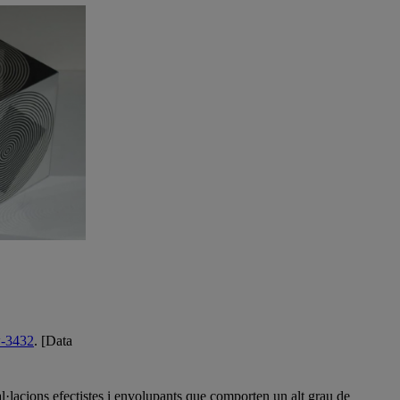
w-3432
. [Data
stal·lacions efectistes i envolupants que comporten un alt grau de