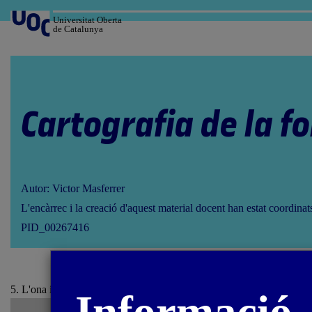
Salta
al
Universitat Oberta
de Catalunya
contingut
Cartografia de la f
Autor: Victor Masferrer
L'encàrrec i la creació d'aquest material docent han estat coordina
PID_00267416
5. L'ona i la transmissió d'energia / 5.5. Construcció i possibles mater