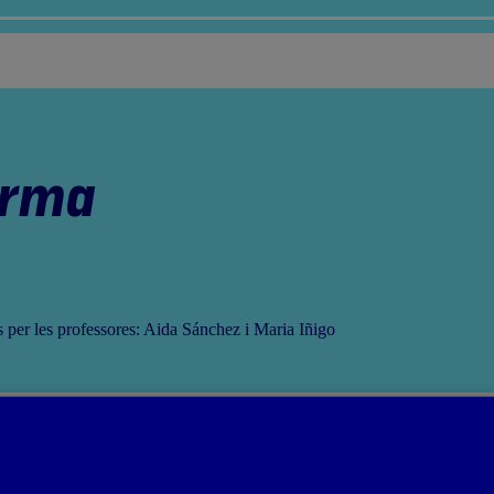
orma
ts per les professores: Aida Sánchez i Maria Iñigo
ialitzacions de l'ona