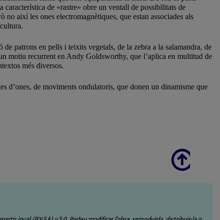
 característica de «rastre» obre un ventall de possibilitats de
ò no així les ones electromagnètiques, que estan associades als
cultura.
de patrons en pells i teixits vegetals, de la zebra a la salamandra, de
 és un motiu recurrent en Andy Goldsworthy, que l’aplica en multitud de
ontextos més diversos.
mples d’ones, de moviments ondulatoris, que donen un dinamisme que
Scroll
ir igual (BY-SA) v.3.0. Podeu modificar l’obra, reproduirla, distribuir-la o