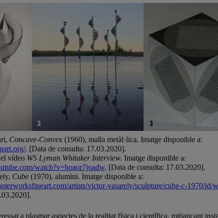
ri,
Concave-Convex
(1960), malla metàl·lica. Imatge disponible a:
art.org/
. [Data de consulta: 17.03.2020].
del vídeo
WS Lyman Whitaker Interview.
Imatge disponible a:
outube.com/watch?v=boaor7joadw
. [Data de consulta: 17.03.2020].
ely,
Cube
(1970), alumini. Imatge disponible a:
sterworksfineart.com/artists/victor-vasarely/sculpture/cube-c-1970/id/
.03.2020].
ressat a plasmar aspectes de la realitat física i científica, mitjançant in