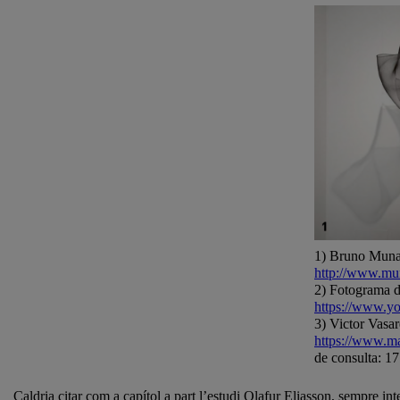
1) Bruno Muna
http://www.mun
2) Fotograma 
https://www.y
3) Victor Vasar
https://www.ma
de consulta: 17
Caldria citar com a capítol a part l’estudi Olafur Eliasson, sempre inte