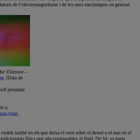
atoris de l’electromagnetisme i de les ones mecàniques en general.
fur Eliasson –
pg
. [Data de
ell prismàtic
le a:
sson-your-
isible també en els que deixa el vent sobre el desert o el mar en el
dicionants físics que són equiparables al fluid. De fet, es parla